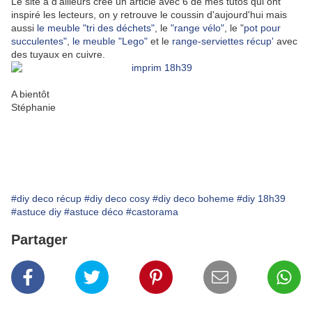
Le site a d'ailleurs créé un article avec 6 de mes tutos qui ont
inspiré les lecteurs, on y retrouve le coussin d'aujourd'hui mais
aussi
le meuble "tri des déchets"
, le
"range vélo"
, le "
pot pour
succulentes"
,
le meuble "Lego"
et le
range-serviettes récup'
avec
des tuyaux en cuivre.
A bientôt
Stéphanie
#diy deco récup
#diy deco cosy
#diy deco boheme
#diy 18h39
#astuce diy
#astuce déco
#castorama
Partager