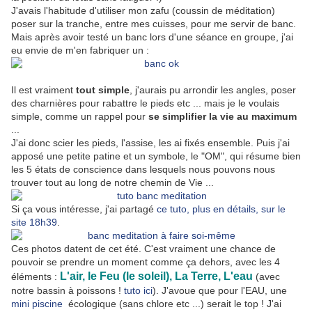
J'avais l'habitude d'utiliser mon zafu (coussin de méditation)
poser sur la tranche, entre mes cuisses, pour me servir de banc.
Mais après avoir testé un banc lors d'une séance en groupe, j'ai
eu envie de m'en fabriquer un :
Il est vraiment
tout simple
, j'aurais pu arrondir les angles, poser
des charnières pour rabattre le pieds etc ... mais je le voulais
simple, comme un rappel pour
se simplifier la vie au maximum
...
J'ai donc scier les pieds, l'assise, les ai fixés ensemble. Puis j'ai
apposé une petite patine et un symbole, le "OM", qui résume bien
les 5 états de conscience dans lesquels nous pouvons nous
trouver tout au long de notre chemin de Vie ...
Si ça vous intéresse, j'ai partagé
ce tuto, plus en détails, sur le
site 18h39
.
Ces photos datent de cet été. C'est vraiment une chance de
pouvoir se prendre un moment comme ça dehors, avec les 4
L'air, le Feu (le soleil), La Terre, L'eau
éléments :
(avec
notre bassin à poissons !
tuto ici
). J'avoue que pour l'EAU, une
mini piscine
écologique (sans chlore etc ...) serait le top ! J'ai