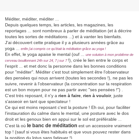
Méditer, méditer, méditer ...
Depuis quelques temps, les articles, les magazines, les
reportages ... sont nombreux à parler de méditation (et à décrire
toutes les sortes de méditations ...) et à vanter les bienfaits.
J'ai découvert cette pratique il y a plusieurs années grâce au
yoga ...
enfin j'ai compris ce qu'était la méditation grâce au yoga !
En effet, le yoga apaise le mental (ouf ...
une solution à mon problème de
!), crée le lien entre le corps et
cerveau bouillonnant 24h sur 24, 7 j sur 7
l'esprit ... et met donc la personne dans les bonnes conditions
pour "méditer". Méditer c'est tout simplement être l'observateur
des pensées qui nous arrivent (toutes les secondes !), ne pas les
suivre, revenir à l'observateur (la concentration sur la respiration
est un bon moyen pour ne pas partir avec "ses pensées !") .
C'est très reposant, il n'y a
rien à faire
,
rien à vouloir
, juste
s'asseoir en tant que spectateur !
Ce qui est moins reposant c'est la posture ! Eh oui, pour faciliter
l'instauration du calme dans le mental, une posture avec le dos
droit et les genoux bien en appui sur le sol est préférable ...
le banc de méditation
C'est là où
est un accessoire vraiment
top ! (sauf si vous êtes habitués et que vous pouvez rester dans
la position du lotus sans fatiguer !)