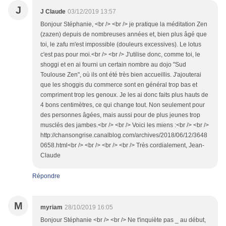
J
J Claude
03/12/2019 13:57
Bonjour Stéphanie, <br /> <br /> je pratique la méditation Zen
(zazen) depuis de nombreuses années et, bien plus âgé que
toi, le zafu m'est impossible (douleurs excessives). Le lotus
c'est pas pour moi.<br /> <br /> J'utilise donc, comme toi, le
shoggi et en ai fourni un certain nombre au dojo "Sud
Toulouse Zen", où ils ont été très bien accueillis. J'ajouterai
que les shoggis du commerce sont en général trop bas et
compriment trop les genoux. Je les ai donc faits plus hauts de
4 bons centimètres, ce qui change tout. Non seulement pour
des personnes âgées, mais aussi pour de plus jeunes trop
musclés des jambes.<br /> <br /> Voici les miens :<br /> <br />
http://chansongrise.canalblog.com/archives/2018/06/12/3648
0658.html<br /> <br /> <br /> <br /> Très cordialement, Jean-
Claude
Répondre
M
myriam
28/10/2019 16:05
Bonjour Stéphanie <br /> <br /> Ne t'inquiète pas _ au début,