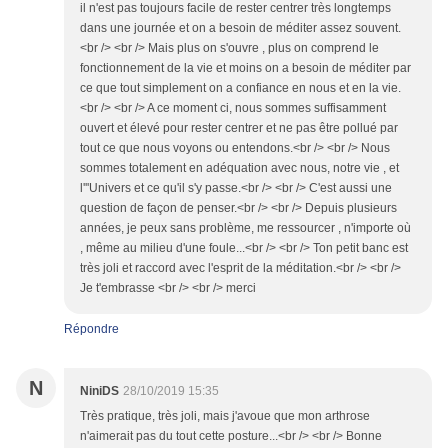
il n'est pas toujours facile de rester centrer très longtemps
dans une journée et on a besoin de méditer assez souvent.
<br /> <br /> Mais plus on s'ouvre , plus on comprend le
fonctionnement de la vie et moins on a besoin de méditer par
ce que tout simplement on a confiance en nous et en la vie.
<br /> <br /> A ce moment ci, nous sommes suffisamment
ouvert et élevé pour rester centrer et ne pas être pollué par
tout ce que nous voyons ou entendons.<br /> <br /> Nous
sommes totalement en adéquation avec nous, notre vie , et
l'''Univers et ce qu'il s'y passe.<br /> <br /> C'est aussi une
question de façon de penser.<br /> <br /> Depuis plusieurs
années, je peux sans problème, me ressourcer , n'importe où
, même au milieu d'une foule...<br /> <br /> Ton petit banc est
très joli et raccord avec l'esprit de la méditation.<br /> <br />
Je t'embrasse <br /> <br /> merci
Répondre
N
NiniDS
28/10/2019 15:35
Très pratique, très joli, mais j'avoue que mon arthrose
n'aimerait pas du tout cette posture...<br /> <br /> Bonne