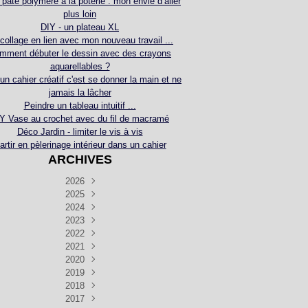
 pâte polymère à la poterie : mon envie d’aller
plus loin
DIY - un plateau XL
collage en lien avec mon nouveau travail ...
mment débuter le dessin avec des crayons
aquarellables ?
 un cahier créatif c'est se donner la main et ne
jamais la lâcher
Peindre un tableau intuitif ...
Y Vase au crochet avec du fil de macramé
Déco Jardin - limiter le vis à vis
artir en pèlerinage intérieur dans un cahier
ARCHIVES
2026
2025
Juillet
(5)
Décembre
2024
Juin
(4)
(4)
Novembre
Décembre
2023
Mai
(3)
(3)
(2)
Décembre
Novembre
Octobre
2022
Avril
(3)
(4)
(24)
(2)
Septembre
Novembre
Décembre
Octobre
2021
Mars
(3)
(5)
(3)
(5)
(1)
Septembre
Novembre
Décembre
Octobre
2020
Janvier
Août
(1)
(1)
(5)
(2)
(4)
(3)
Septembre
Novembre
Décembre
Octobre
2019
Juillet
Août
(2)
(2)
(6)
(5)
(7)
(3)
Septembre
Septembre
Novembre
Décembre
2018
Juillet
Août
Juin
(1)
(2)
(4)
(6)
(6)
(6)
(6)
Novembre
Décembre
Octobre
2017
Juillet
Août
Août
Juin
Mai
(1)
(4)
(4)
(2)
(1)
(5)
(4)
(1)