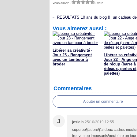
Vous aimez ?
0 vote
Vous aimerez aussi :
Libérer sa créativité -
Jour 23 - Rangement
Libérer sa créativi
avec un tambour à
Jour 22 - Ange en
broder
de récup (barre à
rideaux, perles et
palettes)
Commentaires
Ajouter un commentaire
J
josie b
25/10/2019 12:55
superbe!j'adore!j'ai deux cadres moul
trouve trop imposants!peut-être un jour