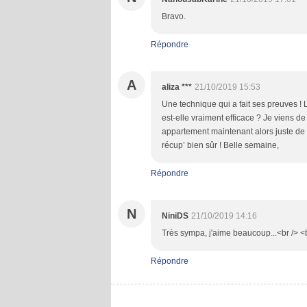
Bravo.
Répondre
A
aliza ***
21/10/2019 15:53
Une technique qui a fait ses preuves ! Le
est-elle vraiment efficace ? Je viens d
appartement maintenant alors juste de 
récup’ bien sûr ! Belle semaine,
Répondre
N
NiniDS
21/10/2019 14:16
Très sympa, j'aime beaucoup...<br /> <b
Répondre