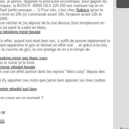
urais, je pense, dégainer la ponceuse excentrique, pour gagner du
riques, la BOSCH 400W GEX 125-150 est vraiment top et on
oeil (enfin presque ... !) Pour info, c'est chez
Sobrico
qu'on la
e livre en 24h (si commande avant 16h, livraison avant 13h le
 100€.
laissé sécher et j'ai déposé de la cire dessus (tout simplement en
is j'ai peint le cadre en blanc.
En effet, quand tout était bien sec, il suffit de poncer légèrement la
ire apparaître le gris et donner un effet usé ... et grâce à la cire,
 la couche de gris, la cire protège et on a le temps de
s le miroir et le fond.
 on voit cet effet partout dans les rayons "déco cosy" depuis des
isi d'y apporter ces mots que j'aime bien apposer sur mes cadres
s en cours en ce moment ?
 [
#
]