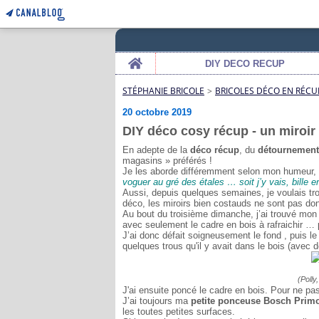
Home
DIY DECO RECUP
STÉPHANIE BRICOLE
>
BRICOLES DÉCO EN RÉCU
20 octobre 2019
DIY déco cosy récup - un miroir
En adepte de la
déco récup
, du
détournement
magasins » préférés !
Je les aborde différemment selon mon humeur, 
voguer au gré des étales … soit j’y vais, bille en
Aussi, depuis quelques semaines, je voulais tr
déco, les miroirs bien costauds ne sont pas d
Au bout du troisième dimanche, j’ai trouvé mon m
avec seulement le cadre en bois à rafraichir … p
J’ai donc défait soigneusement le fond , puis le 
quelques trous qu'il y avait dans le bois (avec d
(Polly
J'ai ensuite poncé le cadre en bois. Pour ne pas
J’ai toujours ma
petite ponceuse Bosch Prim
les toutes petites surfaces.