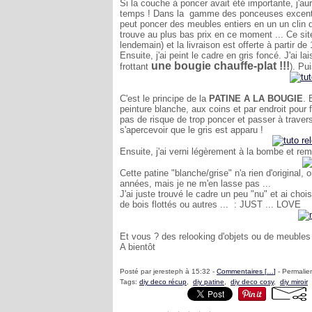
Si la couche à poncer avait été importante, j'a
temps !
Dans la gamme des ponceuses excent
peut poncer des meubles entiers en un un clin d'
trouve au plus bas prix en ce moment ... Ce sit
lendemain) et la livraison est offerte à partir de
Ensuite, j'ai peint le cadre en gris foncé. J'ai 
une bougie chauffe-plat !!!
frottant
). Pu
C'est le principe de la
PATINE A LA BOUGIE
. 
peinture blanche, aux coins et par endroit pour fa
pas de risque de trop poncer et passer à travers
s'apercevoir que le gris est apparu !
Ensuite, j'ai verni légèrement à la bombe et remi
Cette patine "blanche/grise" n'a rien d'original,
années, mais je ne m'en lasse pas ...
J'ai juste trouvé le cadre un peu "nu" et ai cho
de bois flottés ou autres ... : JUST ... LOVE
Et vous ? des relooking d'objets ou de meuble
A bientôt
Posté par jeresteph à 15:32 -
Commentaires [
…
]
- Permalien
Tags:
diy deco récup
,
diy patine
,
diy deco cosy
,
diy miroir