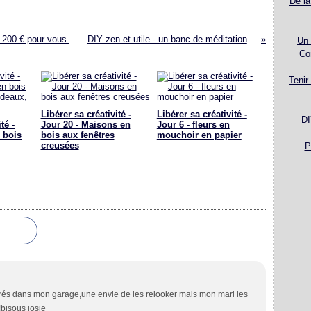
De la
RESULTATS 10 ans du blog !!! un cadeau de 200 € pour vous remercier !
DIY zen et utile - un banc de méditation en bois
Un 
Co
Tenir
Libérer sa créativité -
Libérer sa créativité -
DI
té -
Jour 20 - Maisons en
Jour 6 - fleurs en
 bois
bois aux fenêtres
mouchoir en papier
creusées
P
urés dans mon garage,une envie de les relooker mais mon mari les
!bisous josie