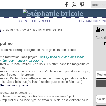
DIY PALETTES RECUP
DIY JARDIN REC
VI
P
>
DIY DÉCO COSY RÉCUP - UN MIROIR PATINÉ
Depuis
 patiné
et du
relooking d’objets
, les vide-greniers sont « mes
ma motivation, mes projets :
soit j’y flâne et laisse mes idées
 tête, pour trouver « un objet ».
ouver «
un beau miroir
» en bois. En effet, dans les magasins de
onnés …
iroir ! un ancien de chez Intérior's, bien lourd, pas du tout piqué,
our 4 euros !!! je prends !!!
miroir. J’ai tout bien nettoyé et séché. Ensuite, j'ai rebouché les
e la pâte à bois que j'ai laissé sécher puis poncée à la main).
, toujours aussi curieuse ... !)
 abime la moulure, j’ai utilisé ma ponceuse bien à plat.
o
trop pratique pour ce type de travaux. Mais c'est vraiment pour