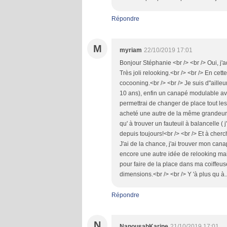
Répondre
M
myriam
22/10/2019 17:01
Bonjour Stéphanie <br /> <br /> Oui, j'a
Très joli relooking.<br /> <br /> En cet
cocooning.<br /> <br /> Je suis d"aille
10 ans), enfin un canapé modulable av
permettrai de changer de place tout les
acheté une autre de la même grandeur p
qu' à trouver un fauteuil à balancelle ( 
depuis toujours!<br /> <br /> Et à cherc
J'ai de la chance, j'ai trouver mon cana
encore une autre idée de relooking mais c
pour faire de la place dans ma coiffeuse
dimensions.<br /> <br /> Y 'à plus qu à.
Répondre
N
NanousabKarine
21/10/2019 17:01