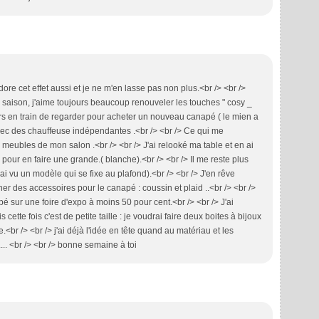
dore cet effet aussi et je ne m'en lasse pas non plus.<br /> <br />
te saison, j'aime toujours beaucoup renouveler les touches " cosy _
urs en train de regarder pour acheter un nouveau canapé ( le mien a
ec des chauffeuse indépendantes .<br /> <br /> Ce qui me
 meubles de mon salon .<br /> <br /> J'ai relooké ma table et en ai
our en faire une grande.( blanche).<br /> <br /> Il me reste plus
j'ai vu un modèle qui se fixe au plafond).<br /> <br /> J'en rêve
her des accessoires pour le canapé : coussin et plaid ..<br /> <br />
pé sur une foire d'expo à moins 50 pour cent.<br /> <br /> J'ai
ette fois c'est de petite taille : je voudrai faire deux boites à bijoux
.<br /> <br /> j'ai déjà l'idée en tête quand au matériau et les
.... <br /> <br /> bonne semaine à toi