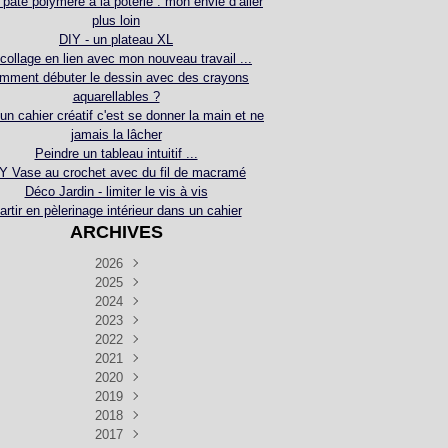
 pâte polymère à la poterie : mon envie d’aller
plus loin
DIY - un plateau XL
collage en lien avec mon nouveau travail ...
mment débuter le dessin avec des crayons
aquarellables ?
 un cahier créatif c'est se donner la main et ne
jamais la lâcher
Peindre un tableau intuitif ...
Y Vase au crochet avec du fil de macramé
Déco Jardin - limiter le vis à vis
artir en pèlerinage intérieur dans un cahier
ARCHIVES
2026
2025
Juillet
(5)
Décembre
2024
Juin
(4)
(4)
Novembre
Décembre
2023
Mai
(3)
(3)
(2)
Décembre
Novembre
Octobre
2022
Avril
(3)
(4)
(24)
(2)
Septembre
Novembre
Décembre
Octobre
2021
Mars
(3)
(5)
(3)
(5)
(1)
Septembre
Novembre
Décembre
Octobre
2020
Janvier
Août
(1)
(1)
(5)
(2)
(4)
(3)
Septembre
Novembre
Décembre
Octobre
2019
Juillet
Août
(2)
(2)
(6)
(5)
(7)
(3)
Septembre
Septembre
Novembre
Décembre
2018
Juillet
Août
Juin
(1)
(2)
(4)
(6)
(6)
(6)
(6)
Novembre
Décembre
Octobre
2017
Juillet
Août
Août
Juin
Mai
(1)
(4)
(4)
(2)
(1)
(5)
(4)
(1)