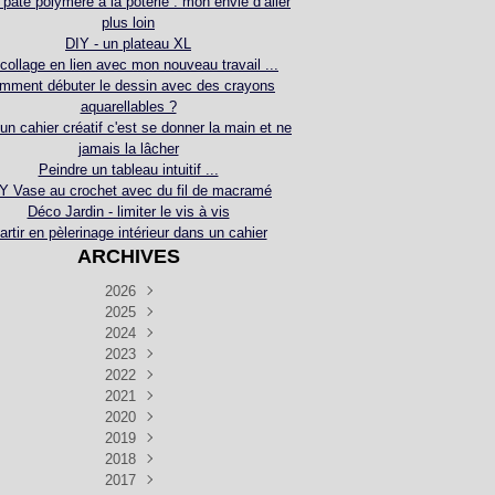
 pâte polymère à la poterie : mon envie d’aller
plus loin
DIY - un plateau XL
collage en lien avec mon nouveau travail ...
mment débuter le dessin avec des crayons
aquarellables ?
 un cahier créatif c'est se donner la main et ne
jamais la lâcher
Peindre un tableau intuitif ...
Y Vase au crochet avec du fil de macramé
Déco Jardin - limiter le vis à vis
artir en pèlerinage intérieur dans un cahier
ARCHIVES
2026
2025
Juillet
(5)
Décembre
2024
Juin
(4)
(4)
Novembre
Décembre
2023
Mai
(3)
(3)
(2)
Décembre
Novembre
Octobre
2022
Avril
(3)
(4)
(24)
(2)
Septembre
Novembre
Décembre
Octobre
2021
Mars
(3)
(5)
(3)
(5)
(1)
Septembre
Novembre
Décembre
Octobre
2020
Janvier
Août
(1)
(1)
(5)
(2)
(4)
(3)
Septembre
Novembre
Décembre
Octobre
2019
Juillet
Août
(2)
(2)
(6)
(5)
(7)
(3)
Septembre
Septembre
Novembre
Décembre
2018
Juillet
Août
Juin
(1)
(2)
(4)
(6)
(6)
(6)
(6)
Novembre
Décembre
Octobre
2017
Juillet
Août
Août
Juin
Mai
(1)
(4)
(4)
(2)
(1)
(5)
(4)
(1)