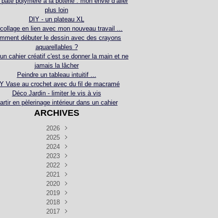
 pâte polymère à la poterie : mon envie d’aller
plus loin
DIY - un plateau XL
collage en lien avec mon nouveau travail ...
mment débuter le dessin avec des crayons
aquarellables ?
 un cahier créatif c'est se donner la main et ne
jamais la lâcher
Peindre un tableau intuitif ...
Y Vase au crochet avec du fil de macramé
Déco Jardin - limiter le vis à vis
artir en pèlerinage intérieur dans un cahier
ARCHIVES
2026
2025
Juillet
(5)
Décembre
2024
Juin
(4)
(4)
Novembre
Décembre
2023
Mai
(3)
(3)
(2)
Décembre
Novembre
Octobre
2022
Avril
(3)
(4)
(24)
(2)
Septembre
Novembre
Décembre
Octobre
2021
Mars
(3)
(5)
(3)
(5)
(1)
Septembre
Novembre
Décembre
Octobre
2020
Janvier
Août
(1)
(1)
(5)
(2)
(4)
(3)
Septembre
Novembre
Décembre
Octobre
2019
Juillet
Août
(2)
(2)
(6)
(5)
(7)
(3)
Septembre
Septembre
Novembre
Décembre
2018
Juillet
Août
Juin
(1)
(2)
(4)
(6)
(6)
(6)
(6)
Novembre
Décembre
Octobre
2017
Juillet
Août
Août
Juin
Mai
(1)
(4)
(4)
(2)
(1)
(5)
(4)
(1)