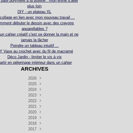
 pâte polymère à la poterie : mon envie d’aller
plus loin
DIY - un plateau XL
collage en lien avec mon nouveau travail ...
mment débuter le dessin avec des crayons
aquarellables ?
 un cahier créatif c'est se donner la main et ne
jamais la lâcher
Peindre un tableau intuitif ...
Y Vase au crochet avec du fil de macramé
Déco Jardin - limiter le vis à vis
artir en pèlerinage intérieur dans un cahier
ARCHIVES
2026
2025
Juillet
(5)
Décembre
2024
Juin
(4)
(4)
Novembre
Décembre
2023
Mai
(3)
(3)
(2)
Décembre
Novembre
Octobre
2022
Avril
(3)
(4)
(24)
(2)
Septembre
Novembre
Décembre
Octobre
2021
Mars
(3)
(5)
(3)
(5)
(1)
Septembre
Novembre
Décembre
Octobre
2020
Janvier
Août
(1)
(1)
(5)
(2)
(4)
(3)
Septembre
Novembre
Décembre
Octobre
2019
Juillet
Août
(2)
(2)
(6)
(5)
(7)
(3)
Septembre
Septembre
Novembre
Décembre
2018
Juillet
Août
Juin
(1)
(2)
(4)
(6)
(6)
(6)
(6)
Novembre
Décembre
Octobre
2017
Juillet
Août
Août
Juin
Mai
(1)
(4)
(4)
(2)
(1)
(5)
(4)
(1)