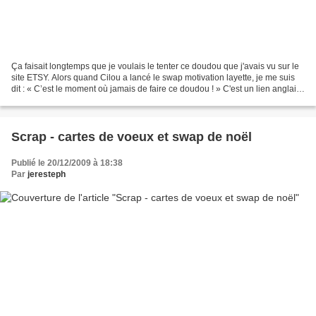
Ça faisait longtemps que je voulais le tenter ce doudou que j'avais vu sur le
site ETSY. Alors quand Cilou a lancé le swap motivation layette, je me suis
dit : « C’est le moment où jamais de faire ce doudou ! » C'est un lien anglais,
mais je rassure celles...
Scrap - cartes de voeux et swap de noël
Publié le 20/12/2009 à 18:38
Par
jeresteph