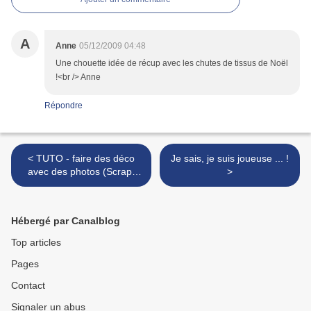
A
Anne
05/12/2009 04:48
Une chouette idée de récup avec les chutes de tissus de Noël
!<br /> Anne
Répondre
< TUTO - faire des déco
Je sais, je suis joueuse ... !
avec des photos (Scrap-
>
déco) pour sapin de Noël
Hébergé par Canalblog
Top articles
Pages
Contact
Signaler un abus