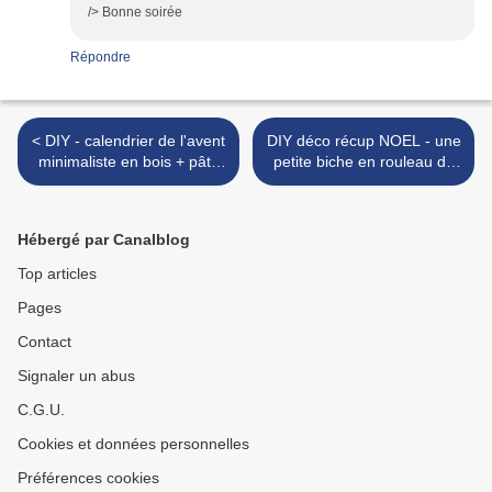
/> Bonne soirée
Répondre
< DIY - calendrier de l'avent
DIY déco récup NOEL - une
minimaliste en bois + pâte
petite biche en rouleau de
auto-durcissante maison
carton >
Hébergé par Canalblog
Top articles
Pages
Contact
Signaler un abus
C.G.U.
Cookies et données personnelles
Préférences cookies