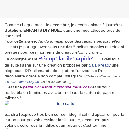
Comme chaque mois de décembre, je devais animer 2 journées
d'
ateliers ENFANTS DIY NOEL
dans une médiathèque près de
chez moi.
Pour cette année, j'ai du annuler pour des raisons personnelles
...
mais je partage avec vous
qui étaient
une des 5 petites bricoles
prévues pour ces moments de créativité/convivialité ...
Récup' facile' rapide'
La consigne étant
... j'avais tout
de suite flashé sur une création proposée par
Sala Kreativ
une
blogueuse DIY allemande dont j'adore l'univers. Je l'ai
découverte grâce à son compte Instagram. (
D'ailleurs n'hésitez pas à
me suivre sur Instagram
aussi si ça vous dit :-))
C'est une
petite biche tout mignonne toute cosy
et surtout
réalisable en 5 minutes avec un rouleau de carton de papier
toilettes !
Sandra l'explique très bien sur son blog, il suffit d'aplatir un peu le
carton pour pouvoir dessiner la silhouette, découper, puis
colorier, coller des brindilles et un ruban et c'est terminé !