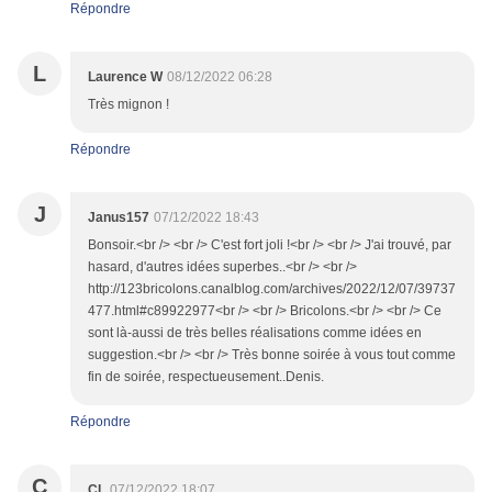
Répondre
L
Laurence W
08/12/2022 06:28
Très mignon !
Répondre
J
Janus157
07/12/2022 18:43
Bonsoir.<br /> <br /> C'est fort joli !<br /> <br /> J'ai trouvé, par
hasard, d'autres idées superbes..<br /> <br />
http://123bricolons.canalblog.com/archives/2022/12/07/39737
477.html#c89922977<br /> <br /> Bricolons.<br /> <br /> Ce
sont là-aussi de très belles réalisations comme idées en
suggestion.<br /> <br /> Très bonne soirée à vous tout comme
fin de soirée, respectueusement..Denis.
Répondre
C
CL
07/12/2022 18:07