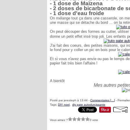
- 1 dose de Maïzena
- 2 doses de bicarbonate de 
- 1 dose d'eau froide
On mélange tout ça dans une casserole, on met 
une masse qui se détache du bord ... on la retir
On peut découper des formes au cutter, utiliser 
donne un petit effet irisé trop joli. Les enfan
J'ai fait des coeurs, des petites maisons, qui i
le fond pour y coller un pic en bois pour le calen
Et si vous n'avez pas envie ou pas le temps d
papier fait très bien l'affaire !
A bientôt
Mes autres petite
Posté par jeresteph à 13:44 -
Commentaires [
…
]
- Permalien
Tags:
DIY noel
,
diy pate autodurcissante
Vous aimez ?
0 vote