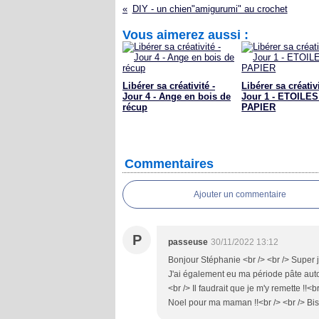
DIY - un chien"amigurumi" au crochet
Vous aimerez aussi :
Libérer sa créativité -
Libérer sa créativi
Jour 4 - Ange en bois de
Jour 1 - ETOILE
récup
PAPIER
Commentaires
Ajouter un commentaire
P
passeuse
30/11/2022 13:12
Bonjour Stéphanie <br /> <br /> Super jol
J'ai également eu ma période pâte auto_
<br /> Il faudrait que je m'y remette !
Noel pour ma maman !!<br /> <br /> Bises