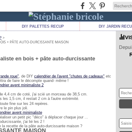
DIY PALETTES RECUP
DIY JARDIN REC
VI
P
>
 BOIS + PÂTE AUTO-DURCISSANTE MAISON
Depuis
maliste en bois + pâte auto-durcissante
grande roue"
, de DIY
calendrier de l'avent "chutes de cadeaux"
etc
tra de faire le décompte quand- même !
e 4,4 cm de coté, j'ai scié un morceau de 38,5 cm.
les 1,5 cm, il restait 2 cm à l'autre extrémité.
ute fine sur les 24 repères.
 le pin plus joli.
réaliser un petit pic "déco" à déplacer chaque jour ...
durcissante, j'ai lié les 2 !
e la recette de la pâte auto-durcissante maison ?
SSANTE MAISON