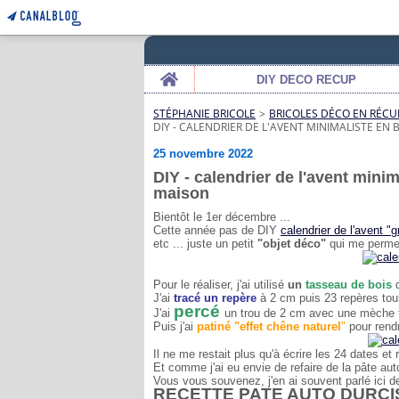
Home
DIY DECO RECUP
STÉPHANIE BRICOLE
>
BRICOLES DÉCO EN RÉCU
DIY - CALENDRIER DE L'AVENT MINIMALISTE EN
25 novembre 2022
DIY - calendrier de l'avent mini
maison
Bientôt le 1er décembre ...
Cette année pas de DIY
calendrier de l'avent "
etc ... juste un petit
"objet déco"
qui me permet
Pour le réaliser, j'ai utilisé
un
tasseau de bois
d
J'ai
tracé un repère
à 2 cm puis 23 repères tous 
percé
J'ai
un trou de 2 cm avec une mèche to
Puis j'ai
patiné "effet chêne naturel
"
pour rendre
Il ne me restait plus qu'à écrire les 24 dates et 
Et comme j'ai eu envie de refaire de la pâte auto
Vous vous souvenez, j'en ai souvent parlé ici d
RECETTE PATE AUTO DURCI