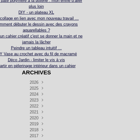
 pâte polymère à la poterie : mon envie d’aller
plus loin
DIY - un plateau XL
collage en lien avec mon nouveau travail ...
mment débuter le dessin avec des crayons
aquarellables ?
 un cahier créatif c'est se donner la main et ne
jamais la lâcher
Peindre un tableau intuitif ...
Y Vase au crochet avec du fil de macramé
Déco Jardin - limiter le vis à vis
artir en pèlerinage intérieur dans un cahier
ARCHIVES
2026
2025
Juillet
(5)
Décembre
2024
Juin
(4)
(4)
Novembre
Décembre
2023
Mai
(3)
(3)
(2)
Décembre
Novembre
Octobre
2022
Avril
(3)
(4)
(24)
(2)
Septembre
Novembre
Décembre
Octobre
2021
Mars
(3)
(5)
(3)
(5)
(1)
Septembre
Novembre
Décembre
Octobre
2020
Janvier
Août
(1)
(1)
(5)
(2)
(4)
(3)
Septembre
Novembre
Décembre
Octobre
2019
Juillet
Août
(2)
(2)
(6)
(5)
(7)
(3)
Septembre
Septembre
Novembre
Décembre
2018
Juillet
Août
Juin
(1)
(2)
(4)
(6)
(6)
(6)
(6)
Novembre
Décembre
Octobre
2017
Juillet
Août
Août
Juin
Mai
(1)
(4)
(4)
(2)
(1)
(5)
(4)
(1)