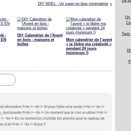
De la
DIY NOEL - Un sapin en bois minimaliste
Un 
Co
Tenir
té -
DIY Calendrier de l'Avent
S EN
en bois - maisons et
Mon calendrier de l’avent
boîtes
« je libère ma créativité »
pendant 24 jours
DI
(minimum !)
P
i décoration !!<br /> <br /> Et pour l'idée et le rendu !!<br /> <br />
durcissante !!!<br /> <br /> Un moment que je n'en ai utilisé !!<br />
!<br /> <br /> En ce moment je crochète ton poncho pour le cadeau de
 à toi !!<br /> <br /> Enjoy !!