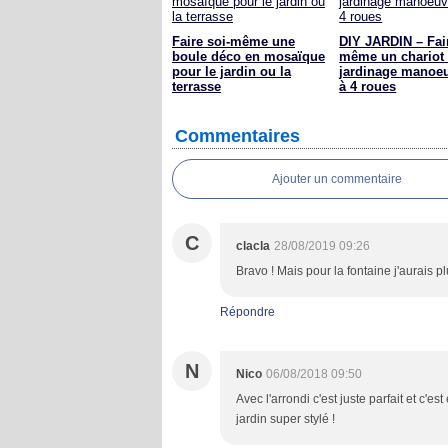
Faire soi-même une
DIY JARDIN – Fair
boule déco en mosaïque
même un chariot
pour le jardin ou la
jardinage manoe
terrasse
à 4 roues
Commentaires
Ajouter un commentaire
C
clacla
28/08/2019 09:26
Bravo ! Mais pour la fontaine j'aurais p
Répondre
N
Nico
06/08/2018 09:50
Avec l'arrondi c'est juste parfait et c'e
jardin super stylé !