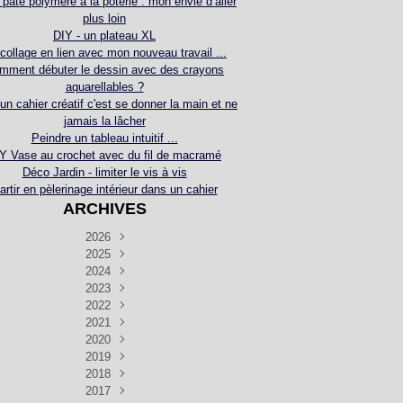
 pâte polymère à la poterie : mon envie d’aller
plus loin
DIY - un plateau XL
collage en lien avec mon nouveau travail ...
mment débuter le dessin avec des crayons
aquarellables ?
 un cahier créatif c'est se donner la main et ne
jamais la lâcher
Peindre un tableau intuitif ...
Y Vase au crochet avec du fil de macramé
Déco Jardin - limiter le vis à vis
artir en pèlerinage intérieur dans un cahier
ARCHIVES
2026
2025
Juillet
(5)
Décembre
2024
Juin
(4)
(4)
Novembre
Décembre
2023
Mai
(3)
(3)
(2)
Décembre
Novembre
Octobre
2022
Avril
(3)
(4)
(24)
(2)
Septembre
Novembre
Décembre
Octobre
2021
Mars
(3)
(5)
(3)
(5)
(1)
Septembre
Novembre
Décembre
Octobre
2020
Janvier
Août
(1)
(1)
(5)
(2)
(4)
(3)
Septembre
Novembre
Décembre
Octobre
2019
Juillet
Août
(2)
(2)
(6)
(5)
(7)
(3)
Septembre
Septembre
Novembre
Décembre
2018
Juillet
Août
Juin
(1)
(2)
(4)
(6)
(6)
(6)
(6)
Novembre
Décembre
Octobre
2017
Juillet
Août
Août
Juin
Mai
(1)
(4)
(4)
(2)
(1)
(5)
(4)
(1)