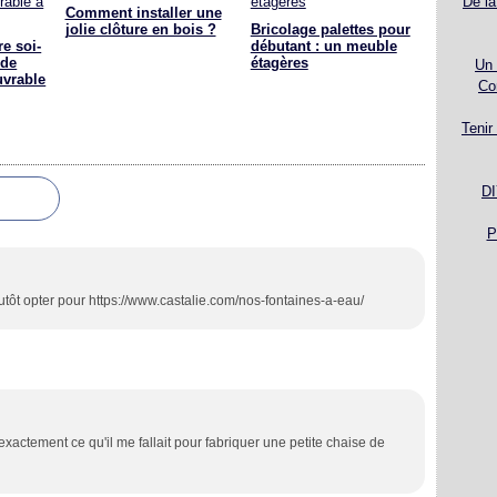
De la
Comment installer une
jolie clôture en bois ?
Bricolage palettes pour
e soi-
débutant : un meuble
 de
étagères
Un 
uvrable
Co
Tenir
DI
P
lutôt opter pour https://www.castalie.com/nos-fontaines-a-eau/
st exactement ce qu'il me fallait pour fabriquer une petite chaise de