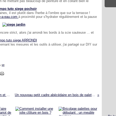
 en ne mettant pas beaucoup de peinture et en collant bien le
s, il est plutôt dans l'herbe à l'ombre que sur la terrasse !
e-a-eau.com
à proximité pour s'hydrater régulièrement et la pause
encore strict, alors j'ai arrondi les bords à la scie sauteuse ... et
nant les mesures et les outils à utiliser, j'ai partagé sur DIY sur
 [
#
]
DIY douce déco - Un cœur de planches de pin et bois flotté
Un nouveau petit cadre abécédaire en bois de palette récup ‘