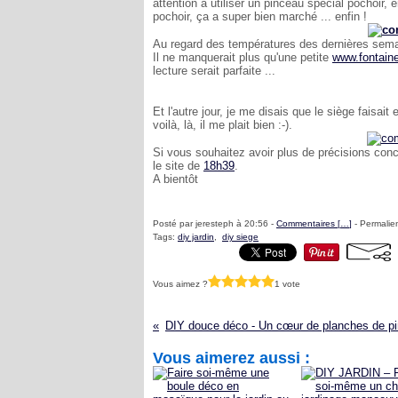
attention à utiliser un pinceau spécial pochoir,
pochoir, ça a super bien marché ... enfin !
Au regard des températures des dernières semaine
Il ne manquerait plus qu'une petite
www.fontain
lecture serait parfaite ...
Et l'autre jour, je me disais que le siège faisait 
voilà, là, il me plait bien :-).
Si vous souhaitez avoir plus de précisions concer
le site de
18h39
.
A bientôt
Posté par jeresteph à 20:56 -
Commentaires [
…
]
- Permalien
Tags:
diy jardin
,
diy siege
Vous aimez ?
1 vote
Vous aimerez aussi :