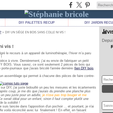
DIY PALETTES RECUP
DIY JARDIN REC
VI
P
>
DIY UN SIÈGE EN BOIS SANS COLLE NI VIS !
Depuis
i vis !
é le recours à un appareil de luminothérapie, l’hiver m’a paru
 !
èce à vivre. Dernièrement, j’ai eu envie de fabriquer un petit
DIY BOIS. Vous savez, ce sont seulement 2 pièces de bois qui
porte-journaux que j'avais bricolé l'année dernière (
lien DIY bois
n un assemblage qui permet à chacune des pièces de faire contre-
sur DIY, j'ai juste bidouillé un peu les mesures et les écartements
après coup, je me dis que j'aurais du prendre une planche plus
t un peu juste pour un adulte,
je n'ose pas trop bouger et me
e serait idéal pour un enfant, sinon il faut compter plutôt une
e la solidité !
e suis lancée dans l'apposition d'un pochoir ... et pourtant, je n'ai
e voilà réconcilié avec lui finalement ! En effet, en faisant