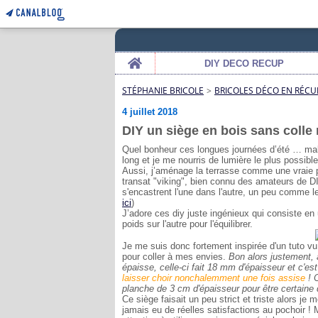
Home
DIY DECO RECUP
STÉPHANIE BRICOLE
>
BRICOLES DÉCO EN RÉCU
4 juillet 2018
DIY un siège en bois sans colle n
Quel bonheur ces longues journées d’été … malgr
long et je me nourris de lumière le plus possible
Aussi, j’aménage la terrasse comme une vraie pi
transat "viking", bien connu des amateurs de 
s'encastrent l'une dans l'autre, un peu comme le 
ici
)
J’adore ces diy juste ingénieux qui consiste e
poids sur l'autre pour l'équilibrer.
Je me suis donc fortement inspirée d'un tuto vu 
pour coller à mes envies.
Bon alors justement, 
épaisse, celle-ci fait 18 mm d'épaisseur et c'es
laisser choir nonchalemment une fois assise
! C
planche de 3 cm d'épaisseur pour être certaine d
Ce siège faisait un peu strict et triste alors je m
jamais eu de réelles satisfactions au pochoir ! M