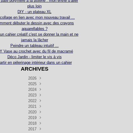
 pâte polymère à la poterie : mon envie d’aller
plus loin
DIY - un plateau XL
collage en lien avec mon nouveau travail ...
mment débuter le dessin avec des crayons
aquarellables ?
 un cahier créatif c'est se donner la main et ne
jamais la lâcher
Peindre un tableau intuitif ...
Y Vase au crochet avec du fil de macramé
Déco Jardin - limiter le vis à vis
artir en pèlerinage intérieur dans un cahier
ARCHIVES
2026
2025
Juillet
(5)
Décembre
2024
Juin
(4)
(4)
Novembre
Décembre
2023
Mai
(3)
(3)
(2)
Décembre
Novembre
Octobre
2022
Avril
(3)
(4)
(24)
(2)
Septembre
Novembre
Décembre
Octobre
2021
Mars
(3)
(5)
(3)
(5)
(1)
Septembre
Novembre
Décembre
Octobre
2020
Janvier
Août
(1)
(1)
(5)
(2)
(4)
(3)
Septembre
Novembre
Décembre
Octobre
2019
Juillet
Août
(2)
(2)
(6)
(5)
(7)
(3)
Septembre
Septembre
Novembre
Décembre
2018
Juillet
Août
Juin
(1)
(2)
(4)
(6)
(6)
(6)
(6)
Novembre
Décembre
Octobre
2017
Juillet
Août
Août
Juin
Mai
(1)
(4)
(4)
(2)
(1)
(5)
(4)
(1)