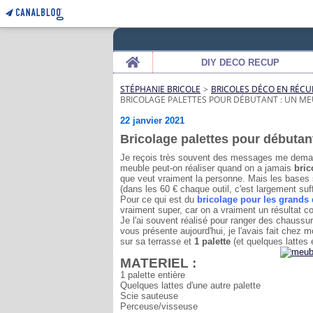
Home
DIY DECO RECUP
STÉPHANIE BRICOLE
>
BRICOLES DÉCO EN RÉCU
BRICOLAGE PALETTES POUR DÉBUTANT : UN M
22 janvier 2021
Bricolage palettes pour débutan
Je reçois très souvent des messages me dem
meuble peut-on réaliser quand on a jamais
bric
que veut vraiment la personne. Mais les bases
(dans les 60 € chaque outil, c'est largement suff
Pour ce qui est du
bricolage pour les grands
vraiment super, car on a vraiment un résultat c
Je l'ai souvent réalisé pour ranger des chaussure
vous présente aujourd'hui, je l'avais fait chez 
sur sa terrasse et
1 palette
(et quelques lattes e
MATERIEL :
1 palette entière
Quelques lattes d'une autre palette
Scie sauteuse
Perceuse/visseuse