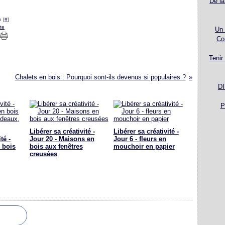
De la
 [
#
]
te
Un 
Co
Tenir
Chalets en bois : Pourquoi sont-ils devenus si populaires ?
DI
P
Libérer sa créativité -
Libérer sa créativité -
té -
Jour 20 - Maisons en
Jour 6 - fleurs en
 bois
bois aux fenêtres
mouchoir en papier
creusées