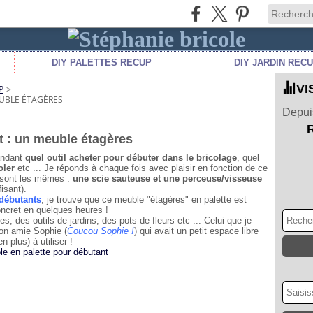
DIY PALETTES RECUP
DIY JARDIN REC
VI
P
>
EUBLE ÉTAGÈRES
Depuis
t : un meuble étagères
andant
quel outil acheter pour débuter dans le bricolage
, quel
oler
etc ... Je réponds à chaque fois avec plaisir en fonction de ce
 sont les mêmes :
une scie sauteuse et une perceuse/visseuse
isant).
 débutants
, je trouve que ce meuble "étagères" en palette est
oncret en quelques heures !
s, des outils de jardins, des pots de fleurs etc ... Celui que je
mon amie Sophie (
Coucou Sophie !
) qui avait un petit espace libre
n plus) à utiliser !