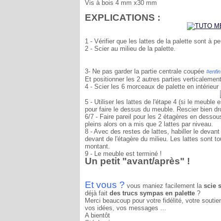
Vis à bois 4 mm x30 mm
EXPLICATIONS :
1 - Vérifier que les lattes de la palette sont à p
2 - Scier au milieu de la palette.
3- Ne pas garder la partie centrale coupée
#enfin
Et positionner les 2 autres parties verticalement
4 - Scier les 6 morceaux de palette en intérieur
5 - Utiliser les lattes de l'étape 4 (si le meuble 
pour faire le dessus du meuble. Rescier bien dro
6/7 - Faire pareil pour les 2 étagères en dessou
pleins alors on a mis que 2 lattes par niveau.
8 - Avec des restes de lattes, habiller le devan
devant de l'étagère du milieu. Les lattes sont 
montant.
9 - Le meuble est terminé !
Un petit "avant/après" !
Et vous ?
vous maniez facilement la
scie 
déjà fait
des trucs sympas en palette
?
Merci beaucoup pour votre fidélité, votre soutie
vos idées, vos messages ...
A bientôt