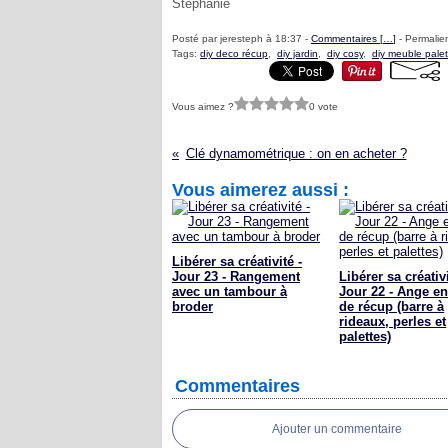
Stéphanie
Posté par jeresteph à 18:37 -
Commentaires [
…
]
- Permalien
Tags:
diy deco récup
,
diy jardin
,
diy cosy
,
diy meuble palet
Vous aimez ?
0 vote
Clé dynamométrique : on en acheter ?
Vous aimerez aussi :
Libérer sa créativité -
Jour 23 - Rangement
Libérer sa créativi
avec un tambour à
Jour 22 - Ange en
broder
de récup (barre à
rideaux, perles et
palettes)
Commentaires
Ajouter un commentaire