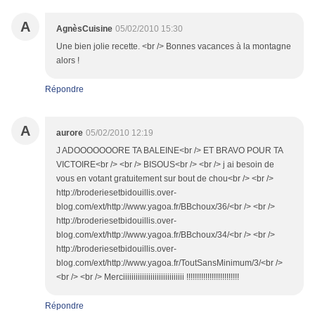
A
AgnèsCuisine
05/02/2010 15:30
Une bien jolie recette. <br /> Bonnes vacances à la montagne
alors !
Répondre
A
aurore
05/02/2010 12:19
J ADOOOOOOORE TA BALEINE<br /> ET BRAVO POUR TA
VICTOIRE<br /> <br /> BISOUS<br /> <br /> j ai besoin de
vous en votant gratuitement sur bout de chou<br /> <br />
http://broderiesetbidouillis.over-
blog.com/ext/http://www.yagoa.fr/BBchoux/36/<br /> <br />
http://broderiesetbidouillis.over-
blog.com/ext/http://www.yagoa.fr/BBchoux/34/<br /> <br />
http://broderiesetbidouillis.over-
blog.com/ext/http://www.yagoa.fr/ToutSansMinimum/3/<br />
<br /> <br /> Merciiiiiiiiiiiiiiiiiiiiiiiiiiiii !!!!!!!!!!!!!!!!!!!!!!!!!
Répondre