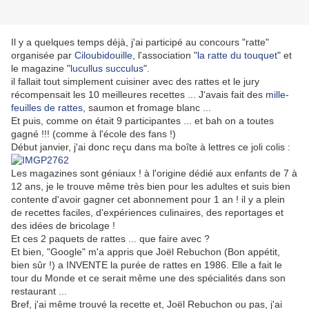
Il y a quelques temps déjà, j'ai participé au concours "ratte"
organisée par
Ciloubidouille
, l'association "
la ratte du touquet
" et
le magazine "
lucullus succulus
".
il fallait tout simplement cuisiner avec des rattes et le jury
récompensait les 10 meilleures recettes ... J'avais fait des
mille-
feuilles de rattes
, saumon et fromage blanc ...
Et puis, comme on était 9 participantes ... et bah on a toutes
gagné !!! (comme à l'école des fans !)
Début janvier, j'ai donc reçu dans ma boîte à lettres ce joli colis :
Les magazines sont géniaux ! à l'origine dédié aux enfants de 7 à
12 ans, je le trouve même très bien pour les adultes et suis bien
contente d'avoir gagner cet abonnement pour 1 an ! il y a plein
de recettes faciles, d'expériences culinaires, des reportages et
des idées de bricolage !
Et ces 2 paquets de rattes ... que faire avec ?
Et bien, "Google" m'a appris que Joël Rebuchon (Bon appétit,
bien sûr !) a INVENTE la purée de rattes en 1986. Elle a fait le
tour du Monde et ce serait même une des spécialités dans son
restaurant ...
Bref, j'ai même trouvé la recette et, Joël Rebuchon ou pas, j'ai