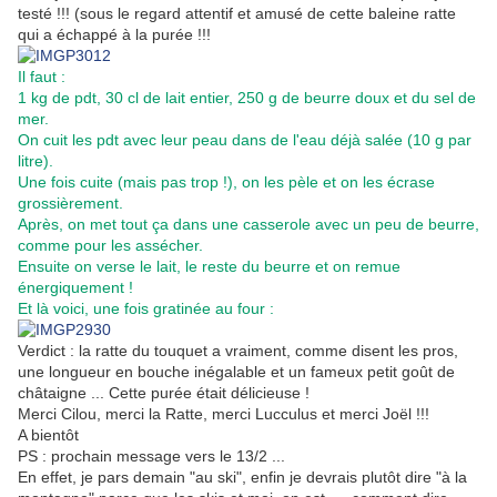
testé !!! (sous le regard attentif et amusé de cette baleine ratte
qui a échappé à la purée !!!
Il faut :
1 kg de pdt, 30 cl de lait entier, 250 g de beurre doux et du sel de
mer.
On cuit les pdt avec leur peau dans de l'eau déjà salée (10 g par
litre).
Une fois cuite (mais pas trop !), on les pèle et on les écrase
grossièrement.
Après, on met tout ça dans une casserole avec un peu de beurre,
comme pour les assécher.
Ensuite on verse le lait, le reste du beurre et on remue
énergiquement !
Et là voici, une fois gratinée au four :
Verdict : la ratte du touquet a vraiment, comme disent les pros,
une longueur en bouche inégalable et un fameux petit goût de
châtaigne ... Cette purée était délicieuse !
Merci Cilou, merci la Ratte, merci Lucculus et merci Joël !!!
A bientôt
PS : prochain message vers le 13/2 ...
En effet, je pars demain "au ski", enfin je devrais plutôt dire "à la