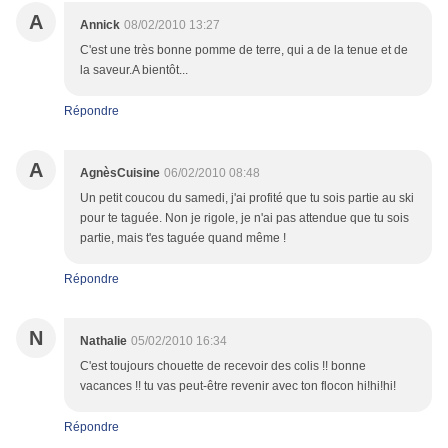
A
Annick
08/02/2010 13:27
C'est une très bonne pomme de terre, qui a de la tenue et de
la saveur.A bientôt...
Répondre
A
AgnèsCuisine
06/02/2010 08:48
Un petit coucou du samedi, j'ai profité que tu sois partie au ski
pour te taguée. Non je rigole, je n'ai pas attendue que tu sois
partie, mais t'es taguée quand même !
Répondre
N
Nathalie
05/02/2010 16:34
C'est toujours chouette de recevoir des colis !! bonne
vacances !! tu vas peut-être revenir avec ton flocon hi!hi!hi!
Répondre