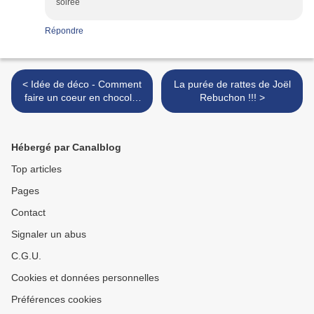
soirée
Répondre
< Idée de déco - Comment
La purée de rattes de Joël
faire un coeur en chocolat
Rebuchon !!! >
pour la Saint Valentin
Hébergé par Canalblog
Top articles
Pages
Contact
Signaler un abus
C.G.U.
Cookies et données personnelles
Préférences cookies