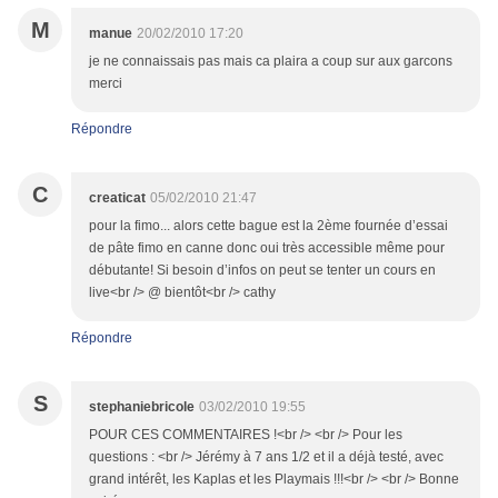
M
manue
20/02/2010 17:20
je ne connaissais pas mais ca plaira a coup sur aux garcons
merci
Répondre
C
creaticat
05/02/2010 21:47
pour la fimo... alors cette bague est la 2ème fournée d’essai
de pâte fimo en canne donc oui très accessible même pour
débutante! Si besoin d’infos on peut se tenter un cours en
live<br /> @ bientôt<br /> cathy
Répondre
S
stephaniebricole
03/02/2010 19:55
POUR CES COMMENTAIRES !<br /> <br /> Pour les
questions : <br /> Jérémy à 7 ans 1/2 et il a déjà testé, avec
grand intérêt, les Kaplas et les Playmais !!!<br /> <br /> Bonne