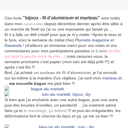
"bijoux - fil d'aluminium et marteau"
Ces mots
sont notés
dans mon
depuis décembre dernier après être allée à
carnet à idées
un marché de Noël où j'ai vu une exposante qui faisait ça ...
Et il a fallu un défi créatif pour que je m'y mette ! Après le tissu et
le bois, voici la semaine du métal chez
Plumetis magazine et
Dawanda
! (d'ailleurs un immense merci pour vos votes et vos
commentaires pour mes participations passées
et à venir
(la fille
mais rassurez-vous, la
qui tend la perche mine de rien ...)
semaine prochaine c'est papier (mon tuto est déjà prêt !!!) et
après c'est fini !!!
Bref, j'ai acheté
un rouleau de fil d'aluminium
, je l'ai enroulé
sur lui-même à la manière d'un réglisse, j'ai sorti mon
marteau
et
...
ma nouvelle bague
me plait bien !!!
Si bien que j'ai enchaîné avec une autre bague, puis une autre,
puis des boucles d'oreilles, un pendentif ... j'ai vraiment adoré
faire ça et
le martelage, ça détend
!!! et puis les irrégularités, les
déformations font le charme du bijou et ça, ça me va bien !!!