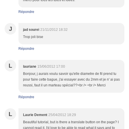
merci pour tous tes tutos et idées.
Répondre
J
jad sourei
21/11/2012 18:32
Trop joli bise
Répondre
L
lauriane
15/06/2012 17:00
Bonjour, j aurais voulu savoir qu'elle diametre de fil prend tu
pour faire cette bague, j'ai essayer avec du 2mm et je n' ai pas
reussi, faut il un marteau spécial??<br /> <br /> Merci
Répondre
L
Laurie Dement
25/04/2012 18:29
Beautiful tutorial, but is there a translate button on the page? I
cannot read it. I'd love to be able to read what it says and to