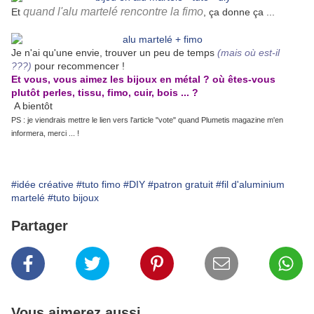
quand l'alu martelé rencontre la fimo
Et
, ça donne ça ...
Je n'ai qu'une envie, trouver un peu de temps
(mais où est-il
???)
pour recommencer !
Et vous, vous aimez les bijoux en métal ? où êtes-vous
plutôt perles, tissu, fimo, cuir, bois ... ?
A bientôt
PS : je viendrais mettre le lien vers l'article "vote" quand Plumetis magazine m'en
informera, merci ... !
#idée créative
#tuto fimo
#DIY
#patron gratuit
#fil d'aluminium
martelé
#tuto bijoux
Partager
Vous aimerez aussi