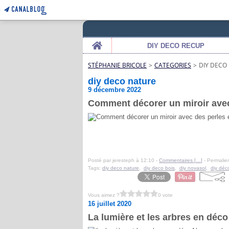
Home
DIY DECO RECUP
STÉPHANIE BRICOLE
>
CATEGORIES
>
DIY DECO
diy deco nature
9 décembre 2022
Comment décorer un miroir avec
Posté par jeresteph à 12:10 -
Commentaires [
…
]
- Permalien
Tags:
diy deco nature
,
diy deco bois
,
diy novasol
,
diy déc
Vous aimez ?
0 vote
16 juillet 2020
La lumière et les arbres en déco