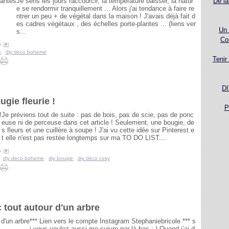
Je sens les jours raccourcir, la température baisser, la natur
De la
e se rendormir tranquillement ... Alors j'ai tendance à faire re
ntrer un peu + de végétal dans la maison ! J'avais déjà fait d
es cadres végétaux , des échelles porte-plantes ... (liens ver
Un 
s...
Co
 [
#
]
e
,
diy déco boheme
Tenir
DI
ugie fleurie !
P
Je préviens tout de suite : pas de bois, pas de scie, pas de ponc
euse ni de perceuse dans cet article ! Seulement, une bougie, de
s fleurs et une cuillère à soupe ! J'ai vu cette idée sur Pinterest e
t elle n'est pas restée longtemps sur ma TO DO LIST....
 [
#
]
,
diy deco boheme
,
diy bougie
,
diy déco cosy
 tout autour d'un arbre
*** Lien vers le compte Instagram Stephaniebricole *** s
i vous voulez aussi me suivre par là bas :-) Quand j’ai d