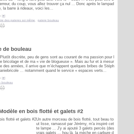
erreur, du coup, vous allez trouver ça nul ... Donc après le lampad
e, la barre à rideaux, voici les...
 [
#
]
aire des pateres soi même
,
patere bouleau
e de bouleau
Plutôt discrète, peu de gens sont au courant de ma passion pour l
e bricolage et de ma « vie de blogueuse ». Mais au fur et à mesur
e des années, il arrive que m’échappent quelques bribes de Stéph
aniebricole … notamment quand le service « espaces verts...
 [
#
]
e bouleau
odèle en bois flotté et galets #2
Un autre morceau de bois flotté, tout beau to
ut lisse, ramassé par Jérémy, m'a inspiré cet
te lampe ... J'y ai ajouté 3 galets percés (des
vrais galets ... hou là, la mèche en carbure d