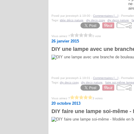
ne 
air
Posté par jeresteph à 19:00 -
Commentaires [
…
]
- Permalien
Tags:
idée déco nature
,
diy deco cosy
,
diy deco nature
,
f
Vous aimez ?
0 vote
26 janvier 2015
DIY une lampe avec une branch
Posté par jeresteph à 19:01 -
Commentaires [
…
]
- Permalien
Tags:
diy deco cosy
,
diy deco nature
,
faire soi même lamp
Vous aimez ?
3 votes
20 octobre 2013
DIY faire une lampe soi-même - M