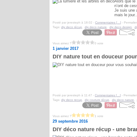
Alors que le 
n’ont de ces
Je suis une a
mais le jour..
Posté par jeresteph à 18:02 -
Commentaires [
…
]
- Permalien
Tags:
diy deco récup
,
diy deco nature
,
diy deco design
,
d
Vous aimez ?
0 vote
1 janvier 2017
DIY nature tout en douceur pour
Posté par jeresteph à 11:47 -
Commentaires [
…
]
- Permalien
Tags:
diy deco recup
,
diy couture récup
,
diy deco nature
,
Vous aimez ?
1 vote
29 septembre 2016
DIY déco nature récup - une bra