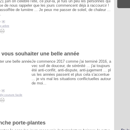
21 juin on célèbre l'été, ce jour-là, je fuis un peu les personnes qui
se de nous rappeler que les jours commencent déjà à raccourcir !
ssoiffée de lumière ... Je peux me passer de soleil, de chaleur ...
.
 [
#
]
iy arbre
 vous souhaiter une belle année
Je commence 2017 comme j'ai terminé 2016, a
vec soif de douceur, de sérénité ... j'ai toujours
été anti-conflit, anti-dispute, anti-jugement ... pl
us les années passent et plus cela s'accentue
... je vis mal les situations conflictuelles autour
de moi...
 [
#
]
diy couture facile
nche porte-plantes