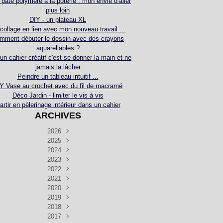
 pâte polymère à la poterie : mon envie d’aller
plus loin
DIY - un plateau XL
collage en lien avec mon nouveau travail ...
mment débuter le dessin avec des crayons
aquarellables ?
 un cahier créatif c'est se donner la main et ne
jamais la lâcher
Peindre un tableau intuitif ...
Y Vase au crochet avec du fil de macramé
Déco Jardin - limiter le vis à vis
artir en pèlerinage intérieur dans un cahier
ARCHIVES
2026
2025
Juillet
(5)
Décembre
2024
Juin
(4)
(4)
Novembre
Décembre
2023
Mai
(3)
(3)
(2)
Décembre
Novembre
Octobre
2022
Avril
(3)
(4)
(24)
(2)
Septembre
Novembre
Décembre
Octobre
2021
Mars
(3)
(5)
(3)
(5)
(1)
Septembre
Novembre
Décembre
Octobre
2020
Janvier
Août
(1)
(1)
(5)
(2)
(4)
(3)
Septembre
Novembre
Décembre
Octobre
2019
Juillet
Août
(2)
(2)
(6)
(5)
(7)
(3)
Septembre
Septembre
Novembre
Décembre
2018
Juillet
Août
Juin
(1)
(2)
(4)
(6)
(6)
(6)
(6)
Novembre
Décembre
Octobre
2017
Juillet
Août
Août
Juin
Mai
(1)
(4)
(4)
(2)
(1)
(5)
(4)
(1)