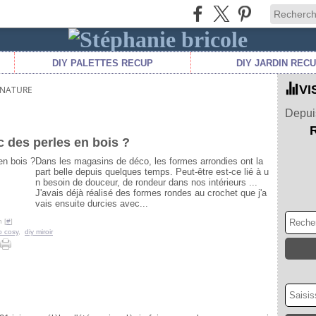
DIY PALETTES RECUP
DIY JARDIN REC
VI
 NATURE
Depuis
 des perles en bois ?
Dans les magasins de déco, les formes arrondies ont la
part belle depuis quelques temps. Peut-être est-ce lié à u
n besoin de douceur, de rondeur dans nos intérieurs ...
J'avais déjà réalisé des formes rondes au crochet que j'a
vais ensuite durcies avec...
 [
#
]
o cosy
,
diy miroir