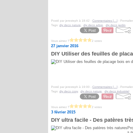
Posté par jeresteph à 18:42 -
Commentaires [
…
]
- Permalien
Tags:
diy deco nature
,
diy deco arbre
,
diy deco jardin
Vous aimez ?
2 votes
27 janvier 2016
DIY Utiliser des feuilles de pla
Posté par jeresteph à 19:00 -
Commentaires [
…
]
- Permalien
Tags:
diy deco cosy
,
diy deco nature
,
diy deco industriel
Vous aimez ?
2 votes
3 février 2015
DIY ultra facile - Des patères tr
Pro
s p