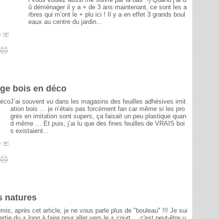
û déménager il y a + de 3 ans maintenant, ce sont les a
rbres qui m’ont le + plu ici ! Il y a en effet 3 grands boul
eaux au centre du jardin...
 [
#
]
cage bois en déco
J’ai souvent vu dans les magasins des feuilles adhésives imit
ation bois … je n’étais pas forcément fan car même si les pro
grès en imitation sont supers, ça faisait un peu plastique quan
d même … Et puis, j’ai lu que des fines feuilles de VRAIS boi
s existaient...
 [
#
]
ès natures
mis, après cet article, je ne vous parle plus de "bouleau" !!! Je sui
artie du + long à faire pour aller vers le + court ... c'est peut-être u