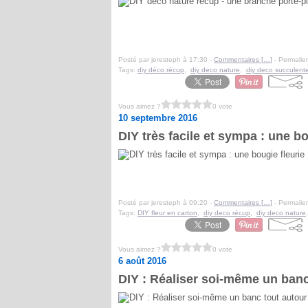
Posté par jeresteph à 17:30 -
Commentaires [
…
]
- Permalien
Tags:
diy déco récup
,
diy deco nature
,
diy deco succulent
Vous aimez ?
0 vote
10 septembre 2016
DIY très facile et sympa : une bo
Posté par jeresteph à 09:20 -
Commentaires [
…
]
- Permalien
Tags:
DIY fleur en carton
,
diy deco récup
,
diy deco nature
Vous aimez ?
0 vote
6 août 2016
DIY : Réaliser soi-même un banc