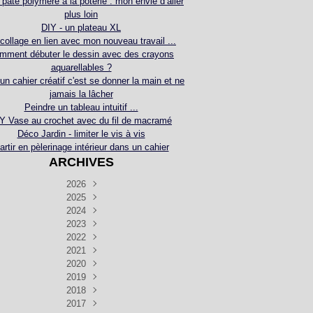
 pâte polymère à la poterie : mon envie d’aller
plus loin
DIY - un plateau XL
collage en lien avec mon nouveau travail ...
mment débuter le dessin avec des crayons
aquarellables ?
 un cahier créatif c'est se donner la main et ne
jamais la lâcher
Peindre un tableau intuitif ...
Y Vase au crochet avec du fil de macramé
Déco Jardin - limiter le vis à vis
artir en pèlerinage intérieur dans un cahier
ARCHIVES
2026
2025
Juillet
(5)
Décembre
2024
Juin
(4)
(4)
Novembre
Décembre
2023
Mai
(3)
(3)
(2)
Décembre
Novembre
Octobre
2022
Avril
(3)
(4)
(24)
(2)
Septembre
Novembre
Décembre
Octobre
2021
Mars
(3)
(5)
(3)
(5)
(1)
Septembre
Novembre
Décembre
Octobre
2020
Janvier
Août
(1)
(1)
(5)
(2)
(4)
(3)
Septembre
Novembre
Décembre
Octobre
2019
Juillet
Août
(2)
(2)
(6)
(5)
(7)
(3)
Septembre
Septembre
Novembre
Décembre
2018
Juillet
Août
Juin
(1)
(2)
(4)
(6)
(6)
(6)
(6)
Novembre
Décembre
Octobre
2017
Juillet
Août
Août
Juin
Mai
(1)
(4)
(4)
(2)
(1)
(5)
(4)
(1)