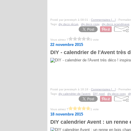
Posté par jeresteph à 08:01 -
Commentaires [
…
]
- Permalien
Tags:
diy deco récup
,
diy deco cosy
,
diy deco scandinave
Vous aimez ?
0 vote
22 novembre 2015
DIY - calendrier de l'Avent très
Posté par jeresteph à 18:18 -
Commentaires [
…
]
- Permalien
Tags:
diy calendrier de l'avent
,
DIY noel
,
diy deco cosy
,
di
Vous aimez ?
1 vote
18 novembre 2015
DIY calendrier Avent : un renne