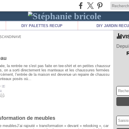
DIY PALETTES RECUP
DIY JARDIN REC
VI
 SCANDINAVE
Depuis
eau
ée, la rentrée ne s'est pas faite en tee-shirt et en petites chaussur
s, on a sorti directement les manteaux et les chaussures fermées
orcément, l’entrée de la maison est devenue un repaire de chaussu
anteaux posés où...
 [
#
]
au
nsformation de meubles
J’ai rajouté « transformation » devant « relooking », car