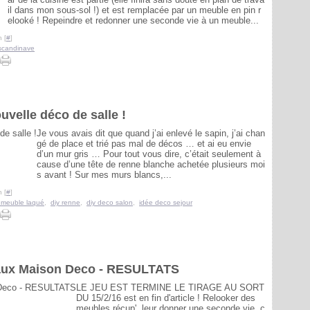
il dans mon sous-sol !) et est remplacée par un meuble en pin r
elooké ! Repeindre et redonner une seconde vie à un meuble...
 [
#
]
scandinave
uvelle déco de salle !
Je vous avais dit que quand j’ai enlevé le sapin, j’ai chan
gé de place et trié pas mal de décos … et ai eu envie
d’un mur gris … Pour tout vous dire, c’était seulement à
cause d’une tête de renne blanche achetée plusieurs moi
s avant ! Sur mes murs blancs,...
 [
#
]
r meuble laqué
,
diy renne
,
diy deco salon
,
idée deco sejour
eaux Maison Deco - RESULTATS
LE JEU EST TERMINE LE TIRAGE AU SORT
DU 15/2/16 est en fin d'article ! Relooker des
meubles récup', leur donner une seconde vie, c