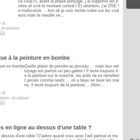
ce coup ci, avant la phase ponçage, j ai supprimé les p
ortes et scié le montant central ! Et attention, j’ai OSE l
e multicolore … bon ok je suis restée sobre sur les coul
eurs mais le meuble ne...
 [
#
]
,
diy relooking
que à la peinture en bombe
Quelle plaisir de peindre au pinceau … mais leur net
toyage est parfois un peu galère ! Il reste toujours d
e la peinture sur le manche, les poils ne se remetten
t jamais comme neufs … on a beau se laver les mai
ns, il reste toujours de la peinture … Alors...
 [
#
]
plateau
,
diy peinture
s en ligne au dessus d'une table ?
J’adore quand vous avez l’œil partout et me