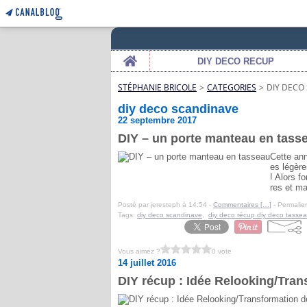
Home
DIY DECO RECUP
STÉPHANIE BRICOLE
>
CATEGORIES
>
DIY DECO
diy deco scandinave
22 septembre 2017
DIY – un porte manteau en tass
Cette ann
es légère
! Alors f
res et m
Posté par jeresteph à 14:54 -
Commentaires [
…
]
- Permalien
Tags:
diy deco scandinave
,
diy deco récup diy deco tasse
Vous aimez ?
0 vote
14 juillet 2016
DIY récup : Idée Relooking/Tra