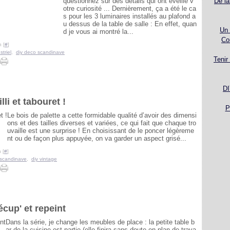
questionnez sur des détails qui ont éveillé v
De la
otre curiosité ... Dernièrement, ça a été le ca
s pour les 3 luminaires installés au plafond a
u dessus de la table de salle : En effet, quan
Un 
d je vous ai montré la...
Co
 [
#
]
striel
,
diy deco scandinave
Tenir
DI
li et tabouret !
P
Le bois de palette a cette formidable qualité d’avoir des dimensi
ons et des tailles diverses et variées, ce qui fait que chaque tro
uvaille est une surprise ! En choisissant de le poncer légèreme
nt ou de façon plus appuyée, on va garder un aspect grisé...
 [
#
]
 scandinave
,
diy vintage
écup' et repeint
Dans la série, je change les meubles de place : la petite table b
ar de la cuisine est partie (elle finira sans doute en plan de trava