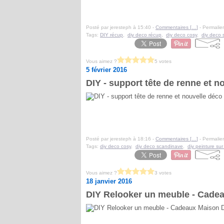
Posté par jeresteph à 15:40 -
Commentaires [
…
]
- Permalien
Tags:
DIY récup
,
diy deco récup
,
diy deco cosy
,
diy deco 
Vous aimez ?
5 votes
5 février 2016
DIY - support tête de renne et no
Posté par jeresteph à 18:16 -
Commentaires [
…
]
- Permalien
Tags:
diy deco cosy
,
diy deco scandinave
,
diy peinture su
Vous aimez ?
3 votes
18 janvier 2016
DIY Relooker un meuble - Cad