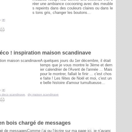
réer une ambiance cocooning avec des meuble
s repeints dans des couleurs claires ou dans le
s tons gris, changer les boutons...
 [
#
]
 déco ! inspiration maison scandinave
A quelques jours du 1er décembre, il était
temps que je vous montre le 3ème et dern
ier calendrier de l'Avent de l'année ... Mais
pour le montrer, fallait le finir ... c'est chos
e faite ! Les fêtes de Noël et moi, c'est un
e belle histoire d'amour tumultueuse...
 [
#
]
y deco scandinave
,
diy maison scandinave
 en bois chargé de messages
Comme j’ai pu l’écrire sur ma page ici, je n’avanc