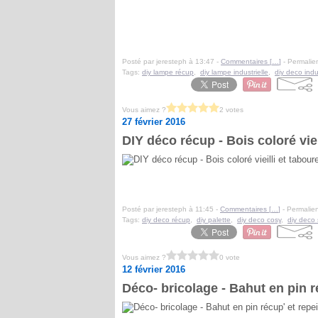
Posté par jeresteph à 13:47 -
Commentaires [
…
]
- Permalien
Tags:
diy lampe récup
,
diy lampe industrielle
,
diy deco indu
Vous aimez ?
2 votes
27 février 2016
DIY déco récup - Bois coloré vieil
Posté par jeresteph à 11:45 -
Commentaires [
…
]
- Permalien
Tags:
diy deco récup
,
diy palette
,
diy deco cosy
,
diy deco
Vous aimez ?
0 vote
12 février 2016
Déco- bricolage - Bahut en pin r