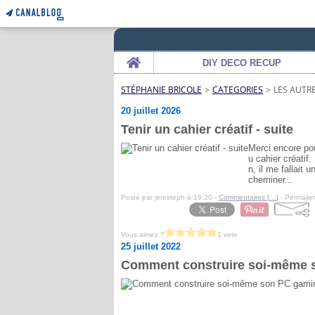
Home
DIY DECO RECUP
STÉPHANIE BRICOLE
>
CATEGORIES
>
LES AUTR
20 juillet 2026
Tenir un cahier créatif - suite
Merci encore po
u cahier créatif
n, il me fallait
cheminer...
Posté par jeresteph à 19:20 -
Commentaires [
…
]
- Permalien
Vous aimez ?
1 vote
25 juillet 2022
Comment construire soi-même 