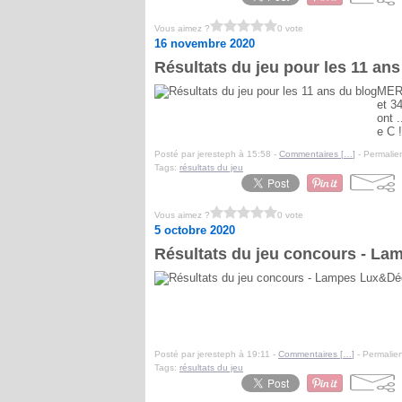
Vous aimez ?
0 vote
16 novembre 2020
Résultats du jeu pour les 11 ans
MERC
et 3
ont 
e C 
Posté par jeresteph à 15:58 -
Commentaires [
…
]
- Permalien
Tags:
résultats du jeu
Vous aimez ?
0 vote
5 octobre 2020
Résultats du jeu concours - L
Posté par jeresteph à 19:11 -
Commentaires [
…
]
- Permalien
Tags:
résultats du jeu