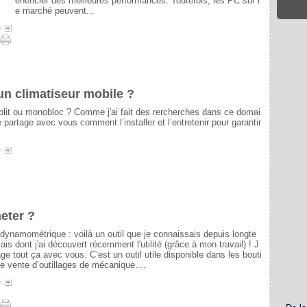
énéficier des meilleures performances. Toutefois, les PC sur l
e marché peuvent...
 [
#
]
un climatiseur mobile ?
plit ou monobloc ? Comme j'ai fait des rercherches dans ce domai
 partage avec vous comment l’installer et l’entretenir pour garantir
 [
#
]
eter ?
 dynamométrique : voilà un outil que je connaissais depuis longte
is dont j'ai découvert récemment l'utilité (grâce à mon travail) ! J
age tout ça avec vous. C’est un outil utile disponible dans les bouti
e vente d’outillages de mécanique....
 [
#
]