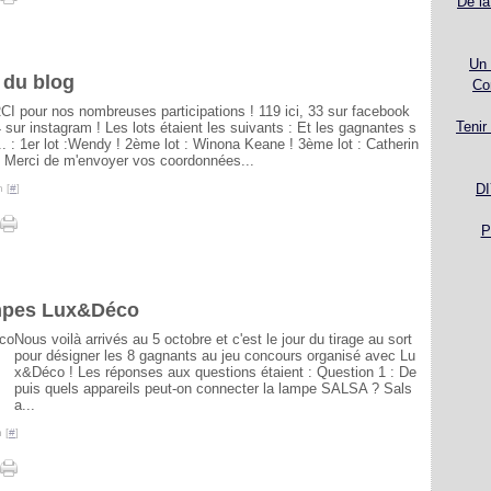
De la
Un 
 du blog
Co
I pour nos nombreuses participations ! 119 ici, 33 sur facebook
Tenir
4 sur instagram ! Les lots étaient les suivants : Et les gagnantes s
... : 1er lot :Wendy ! 2ème lot : Winona Keane ! 3ème lot : Catherin
! Merci de m'envoyer vos coordonnées...
DI
 [
#
]
P
ampes Lux&Déco
Nous voilà arrivés au 5 octobre et c'est le jour du tirage au sort
pour désigner les 8 gagnants au jeu concours organisé avec Lu
x&Déco ! Les réponses aux questions étaient : Question 1 : De
puis quels appareils peut-on connecter la lampe SALSA ? Sals
a...
 [
#
]