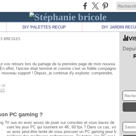
DIY PALETTES RECUP
DIY JARDIN REC
VI
ES BRICOLES
Depuis
ur vos retours lors du partage de la première page de mon nouvea
. En effet, l'ancien était terminé et comme c'est un fidèle compagno
 un nouveau support ! Depuis, je continue d'y explorer, comprendre,
 [
#
]
son PC gaming ?
V ous en avez assez de jouer sur consoles et vous bavez de
vant les jeux PC qui tournent en 4K, 60 fps ? Dans ce cas, vo
us avez peut-être tenté de vous procurer un PC gaming pour b