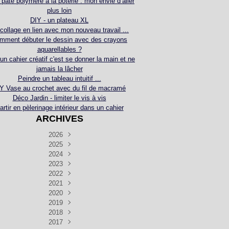
 pâte polymère à la poterie : mon envie d’aller
plus loin
DIY - un plateau XL
collage en lien avec mon nouveau travail ...
mment débuter le dessin avec des crayons
aquarellables ?
 un cahier créatif c'est se donner la main et ne
jamais la lâcher
Peindre un tableau intuitif ...
Y Vase au crochet avec du fil de macramé
Déco Jardin - limiter le vis à vis
artir en pèlerinage intérieur dans un cahier
ARCHIVES
2026
2025
Juillet
(5)
Décembre
2024
Juin
(4)
(4)
Novembre
Décembre
2023
Mai
(3)
(3)
(2)
Décembre
Novembre
Octobre
2022
Avril
(3)
(4)
(24)
(2)
Septembre
Novembre
Décembre
Octobre
2021
Mars
(3)
(5)
(3)
(5)
(1)
Septembre
Novembre
Décembre
Octobre
2020
Janvier
Août
(1)
(1)
(5)
(2)
(4)
(3)
Septembre
Novembre
Décembre
Octobre
2019
Juillet
Août
(2)
(2)
(6)
(5)
(7)
(3)
Septembre
Septembre
Novembre
Décembre
2018
Juillet
Août
Juin
(1)
(2)
(4)
(6)
(6)
(6)
(6)
Novembre
Décembre
Octobre
2017
Juillet
Août
Août
Juin
Mai
(1)
(4)
(4)
(2)
(1)
(5)
(4)
(1)