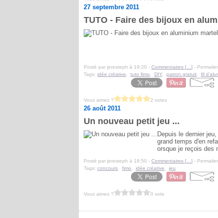
27 septembre 2011
TUTO - Faire des bijoux en alu
Posté par jeresteph à 19:20 -
Commentaires [
…
]
- Permalien
Tags:
idée créative
,
tuto fimo
,
DIY
,
patron gratuit
,
fil d'a
Vous aimez ?
2 votes
26 août 2011
Un nouveau petit jeu ...
Depuis le dernier jeu,
grand temps d'en refai
orsque je reçois des 
Posté par jeresteph à 18:50 -
Commentaires [
…
]
- Permalien
Tags:
concours
,
fimo
,
idée créative
,
jeu
Vous aimez ?
0 vote