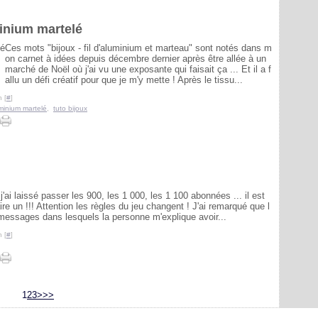
minium martelé
Ces mots "bijoux - fil d'aluminium et marteau" sont notés dans m
on carnet à idées depuis décembre dernier après être allée à un
marché de Noël où j'ai vu une exposante qui faisait ça ... Et il a f
allu un défi créatif pour que je m'y mette ! Après le tissu...
 [
#
]
luminium martelé
,
tuto bijoux
 j'ai laissé passer les 900, les 1 000, les 1 100 abonnées ... il est
re un !!! Attention les règles du jeu changent ! J'ai remarqué que l
messages dans lesquels la personne m'explique avoir...
 [
#
]
1
2
3
>
>>