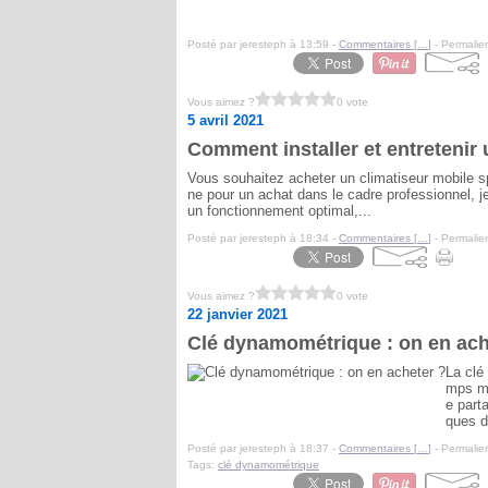
Posté par jeresteph à 13:59 -
Commentaires [
…
]
- Permalien
Vous aimez ?
0 vote
5 avril 2021
Comment installer et entretenir 
Vous souhaitez acheter un climatiseur mobile s
ne pour un achat dans le cadre professionnel, je
un fonctionnement optimal,...
Posté par jeresteph à 18:34 -
Commentaires [
…
]
- Permalien
Vous aimez ?
0 vote
22 janvier 2021
Clé dynamométrique : on en ach
La clé
mps ma
e part
ques d
Posté par jeresteph à 18:37 -
Commentaires [
…
]
- Permalien
Tags:
clé dynamométrique