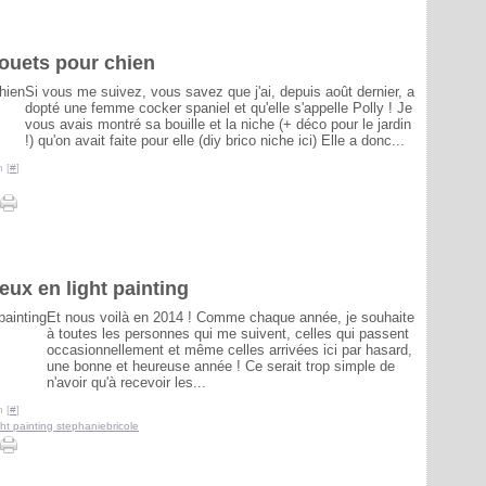
jouets pour chien
Si vous me suivez, vous savez que j'ai, depuis août dernier, a
dopté une femme cocker spaniel et qu'elle s'appelle Polly ! Je
vous avais montré sa bouille et la niche (+ déco pour le jardin
!) qu'on avait faite pour elle (diy brico niche ici) Elle a donc...
 [
#
]
eux en light painting
Et nous voilà en 2014 ! Comme chaque année, je souhaite
à toutes les personnes qui me suivent, celles qui passent
occasionnellement et même celles arrivées ici par hasard,
une bonne et heureuse année ! Ce serait trop simple de
n'avoir qu'à recevoir les...
 [
#
]
ght painting stephaniebricole