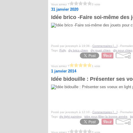
Vous aimez ?
0 vote
31 janvier 2020
Idée brico -Faire soi-même des 
Posté par jeresteph à 19:36 -
Commentaires [
…
]
- Permalien
Tags:
Polly
,
diy brico chien
,
diy jouet chien
,
diy pour chien
Vous aimez ?
1 vote
1 janvier 2014
Idée bidouille : Présenter ses vo
Posté par jeresteph à 12:10 -
Commentaires [
…
]
- Permalien
Tags:
diy light painting
,
idée pour fêter la bonne année
,
li
Vous aimez ?
0 vote