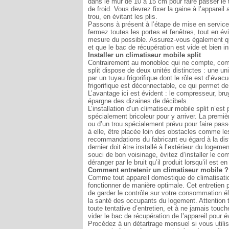
dans le mur de 10 à 15 cm pour faire passer le t
de froid. Vous devrez fixer la gaine à l’appareil 
trou, en évitant les plis.
Passons à présent à l’étape de mise en service
fermez toutes les portes et fenêtres, tout en év
mesure du possible. Assurez-vous également que
et que le bac de récupération est vide et bien ins
Installer un climatiseur mobile split
Contrairement au monobloc qui ne compte, comme
split dispose de deux unités distinctes : une uni
par un tuyau frigorifique dont le rôle est d’éva
frigorifique est déconnectable, ce qui permet de
L’avantage ici est évident : le compresseur, bruy
épargne des dizaines de décibels.
L’installation d’un climatiseur mobile split n’e
spécialement bricoleur pour y arriver. La premièr
ou d’un trou spécialement prévu pour faire passer
à elle, être placée loin des obstacles comme le
recommandations du fabricant eu égard à la di
dernier doit être installé à l’extérieur du logeme
souci de bon voisinage, évitez d’installer le c
déranger par le bruit qu’il produit lorsqu’il est e
Comment entretenir un climatiseur mobile ?
Comme tout appareil domestique de climatisation
fonctionner de manière optimale. Cet entretien p
de garder le contrôle sur votre consommation é
la santé des occupants du logement. Attention t
toute tentative d’entretien, et à ne jamais touc
vider le bac de récupération de l’appareil pour
Procédez à un détartrage mensuel si vous utilis