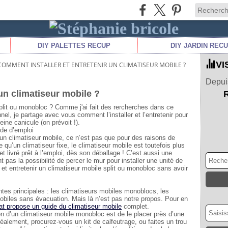
DIY PALETTES RECUP
DIY JARDIN REC
VI
COMMENT INSTALLER ET ENTRETENIR UN CLIMATISEUR MOBILE ?
Depuis
un climatiseur mobile ?
plit ou monobloc ? Comme j'ai fait des rercherches dans ce
el, je partage avec vous comment l’installer et l’entretenir pour
ine canicule (on prévoit !).
ode d’emploi
’un climatiseur mobile, ce n’est pas que pour des raisons de
qu’un climatiseur fixe, le climatiseur mobile est toutefois plus
 et livré prêt à l’emploi, dès son déballage ! C’est aussi une
nt pas la possibilité de percer le mur pour installer une unité de
 et entretenir un climatiseur mobile split ou monobloc sans avoir
ntes principales : les climatiseurs mobiles monoblocs, les
 mobiles sans évacuation. Mais là n’est pas notre propos. Pour en
t propose un guide du climatiseur mobile
complet.
tion d’un climatiseur mobile monobloc est de le placer près d’une
Idéalement, procurez-vous un kit de calfeutrage, ou faites un trou