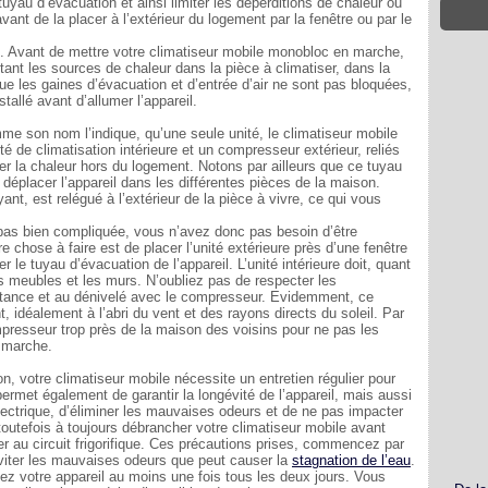
uyau d’évacuation et ainsi limiter les déperditions de chaleur ou
avant de la placer à l’extérieur du logement par la fenêtre ou par le
. Avant de mettre votre climatiseur mobile monobloc en marche,
itant les sources de chaleur dans la pièce à climatiser, dans la
 les gaines d’évacuation et d’entrée d’air ne sont pas bloquées,
tallé avant d’allumer l’appareil.
 son nom l’indique, qu’une seule unité, le climatiseur mobile
té de climatisation intérieure et un compresseur extérieur, reliés
cuer la chaleur hors du logement. Notons par ailleurs que ce tuyau
 déplacer l’appareil dans les différentes pièces de la maison.
ant, est relégué à l’extérieur de la pièce à vivre, ce qui vous
st pas bien compliquée, vous n’avez donc pas besoin d’être
e chose à faire est de placer l’unité extérieure près d’une fenêtre
 le tuyau d’évacuation de l’appareil. L’unité intérieure doit, quant
s meubles et les murs. N’oubliez pas de respecter les
stance et au dénivelé avec le compresseur. Evidemment, ce
nt, idéalement à l’abri du vent et des rayons directs du soleil. Par
ompresseur trop près de la maison des voisins pour ne pas les
n marche.
, votre climatiseur mobile nécessite un entretien régulier pour
ermet également de garantir la longévité de l’appareil, mais aussi
lectrique, d’éliminer les mauvaises odeurs et de ne pas impacter
outefois à toujours débrancher votre climatiseur mobile avant
her au circuit frigorifique. Ces précautions prises, commencez par
 éviter les mauvaises odeurs que peut causer la
stagnation de l’eau
.
ez votre appareil au moins une fois tous les deux jours. Vous