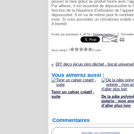
pouvez le faire grâce au produit fourni avec l’a
Par ailleurs, il est essentiel de dépoussiérer le 
fonction de la fréquence d’utilisation de l’apparei
dépoussiéré. Il en va de même pour le ventilateu
mois. Si vous possédez un climatiseur mobile spl
A bientôt
Posté par jeresteph à 18:34 -
Commentaires [
…
]
- Permalien
Vous aimez ?
0 vote
DIY déco récup zéro déchet - bocal universel
Vous aimerez aussi :
Tenir un cahier créatif -
suite
De la pâte polymè
poterie : mon env
d’aller plus loin
Commentaires
Ajouter un commentaire