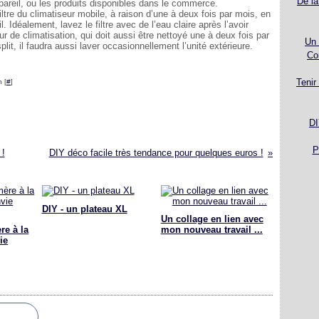
De la
ppareil, ou les produits disponibles dans le commerce.
filtre du climatiseur mobile, à raison d’une à deux fois par mois, en
l. Idéalement, lavez le filtre avec de l’eau claire après l’avoir
r de climatisation, qui doit aussi être nettoyé une à deux fois par
Un 
it, il faudra aussi laver occasionnellement l’unité extérieure.
Co
Tenir
 [
#
]
DI
P
 !
DIY déco facile très tendance pour quelques euros !
DIY - un plateau XL
Un collage en lien avec
re à la
mon nouveau travail ...
ie