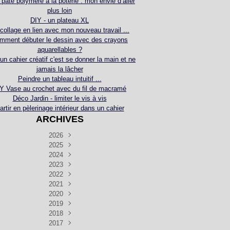
 pâte polymère à la poterie : mon envie d’aller
plus loin
DIY - un plateau XL
collage en lien avec mon nouveau travail ...
mment débuter le dessin avec des crayons
aquarellables ?
 un cahier créatif c'est se donner la main et ne
jamais la lâcher
Peindre un tableau intuitif ...
Y Vase au crochet avec du fil de macramé
Déco Jardin - limiter le vis à vis
artir en pèlerinage intérieur dans un cahier
ARCHIVES
2026
2025
Juillet
(5)
Décembre
2024
Juin
(4)
(4)
Novembre
Décembre
2023
Mai
(3)
(3)
(2)
Décembre
Novembre
Octobre
2022
Avril
(3)
(4)
(24)
(2)
Septembre
Novembre
Décembre
Octobre
2021
Mars
(3)
(5)
(3)
(5)
(1)
Septembre
Novembre
Décembre
Octobre
2020
Janvier
Août
(1)
(1)
(5)
(2)
(4)
(3)
Septembre
Novembre
Décembre
Octobre
2019
Juillet
Août
(2)
(2)
(6)
(5)
(7)
(3)
Septembre
Septembre
Novembre
Décembre
2018
Juillet
Août
Juin
(1)
(2)
(4)
(6)
(6)
(6)
(6)
Novembre
Décembre
Octobre
2017
Juillet
Août
Août
Juin
Mai
(1)
(4)
(4)
(2)
(1)
(5)
(4)
(1)