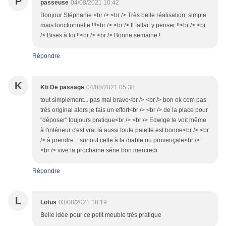
P
passeuse
04/08/2021 10:42
Bonjour Stéphanie <br /> <br /> Très belle réalisation, simple
mais fonctionnelle !!!<br /> <br /> Il fallait y penser !!<br /> <br
/> Bises à toi !!<br /> <br /> Bonne semaine !
Répondre
K
Kti De passage
04/08/2021 05:38
tout simplement... pas mal bravo<br /> <br /> bon ok com pas
très original alors je fais un effort<br /> <br /> de la place pour
"déposer" toujours pratique<br /> <br /> Edwige le voit même
à l'intérieur c'est vrai là aussi toute palette est bonne<br /> <br
/> à prendre... surtout celle à la diable ou provençale<br />
<br /> vive la prochaine série bon mercredi
Répondre
L
Lotus
03/08/2021 18:19
Belle idée pour ce petit meuble très pratique