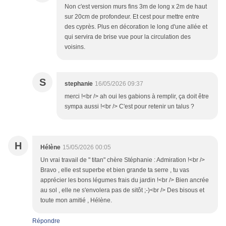
Non c'est version murs fins 3m de long x 2m de haut
sur 20cm de profondeur. Et cest pour mettre entre
des cyprès. Plus en décoration le long d'une allée et
qui servira de brise vue pour la circulation des
voisins.
S
stephanie
16/05/2026 09:37
merci !<br /> ah oui les gabions à remplir, ça doit être
sympa aussi !<br /> C'est pour retenir un talus ?
H
Hélène
15/05/2026 00:05
Un vrai travail de " titan" chère Stéphanie : Admiration !<br />
Bravo , elle est superbe et bien grande ta serre , tu vas
apprécier les bons légumes frais du jardin !<br /> Bien ancrée
au sol , elle ne s'envolera pas de sitôt ;-)<br /> Des bisous et
toute mon amitié , Hélène.
Répondre