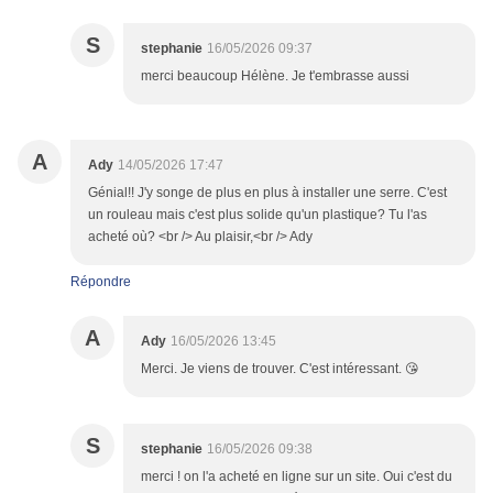
S
stephanie
16/05/2026 09:37
merci beaucoup Hélène. Je t'embrasse aussi
A
Ady
14/05/2026 17:47
Génial!! J'y songe de plus en plus à installer une serre. C'est
un rouleau mais c'est plus solide qu'un plastique? Tu l'as
acheté où? <br /> Au plaisir,<br /> Ady
Répondre
A
Ady
16/05/2026 13:45
Merci. Je viens de trouver. C'est intéressant. 😘
S
stephanie
16/05/2026 09:38
merci ! on l'a acheté en ligne sur un site. Oui c'est du