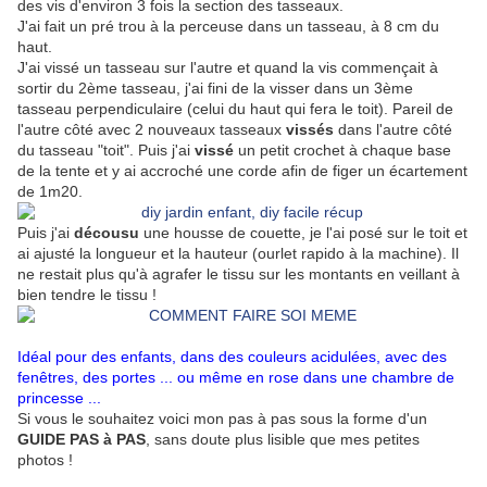
des vis d'environ 3 fois la section des tasseaux.
J'ai fait un pré trou à la perceuse dans un tasseau, à 8 cm du
haut.
J'ai vissé un tasseau sur l'autre et quand la vis commençait à
sortir du 2ème tasseau, j'ai fini de la visser dans un 3ème
tasseau perpendiculaire (celui du haut qui fera le toit). Pareil de
l'autre côté avec 2 nouveaux tasseaux
vissés
dans l'autre côté
du tasseau "toit". Puis j'ai
vissé
un petit crochet à chaque base
de la tente et y ai accroché une corde afin de figer un écartement
de 1m20.
Puis j'ai
décousu
une housse de couette, je l'ai posé sur le toit et
ai ajusté la longueur et la hauteur (ourlet rapido à la machine). Il
ne restait plus qu'à agrafer le tissu sur les montants en veillant à
bien tendre le tissu !
Idéal pour des enfants, dans des couleurs acidulées, avec des
fenêtres, des portes ... ou même en rose dans une chambre de
princesse ...
Si vous le souhaitez voici mon pas à pas sous la forme d'un
GUIDE PAS à PAS
, sans doute plus lisible que mes petites
photos !