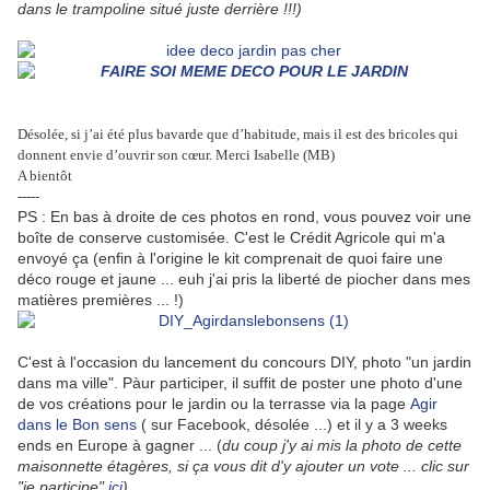
dans le trampoline situé juste derrière !!!)
Désolée, si j’ai été plus bavarde que d’habitude, mais il est des bricoles qui
donnent envie d’ouvrir son cœur. Merci Isabelle (MB)
A bientôt
-----
PS : En bas à droite de ces photos en rond, vous pouvez voir une
boîte de conserve customisée. C'est le Crédit Agricole qui m'a
envoyé ça (enfin à l'origine le kit comprenait de quoi faire une
déco rouge et jaune ... euh j'ai pris la liberté de piocher dans mes
matières premières ... !)
C'est à l'occasion du lancement du concours DIY, photo "un jardin
dans ma ville". Pàur participer, il suffit de poster une photo d'une
de vos créations pour le jardin ou la terrasse via la page
Agir
dans le Bon sens
( sur Facebook, désolée ...) et il y a 3 weeks
ends en Europe à gagner ... (
du coup j'y ai mis la photo de cette
maisonnette étagères, si ça vous dit d'y ajouter un vote ... clic sur
"je participe"
ici
)