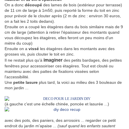
On a donc
découpé
des lames de bois (extérieur pour terrasse)
de 11 cm de large à 1m50, puis reporté la forme du toit en zinc
pour prévoir de le clouter après (2 m de zinc : environ 30 euros,
on a fait les 2 toits dedans).
Ensuite on a coupé les étagères dans du bois similaire mais de 9
cm de large (attention à retirer l'épaisseur des montants quand
vous découpez les étagères, elles feront un peu moins d'un
mètre du coup)
Ensuite on a
vissé
les étagères dans les montants avec des
grosses vis, puis clouter le toit en zinc.
imaginer
Il ne restait plus qu'à
des petits bardages, des petites
fenêtres pour accessoiriser ces étagères. Tout est clouté ou
maintenu avec des pattes de fixations vissées selon
l'accessibilité.
Une
petite lasure
plus tard, la voici au milieu des 3 bouleaux de
mon jardin ...
(à gauche c'est une échelle chinée, poncée et lasurée ...)
avec des pots, des paniers, des arrosoirs ... regarder ce petit
endroit du jardin m'apaise ...
(sauf quand les enfants sautent