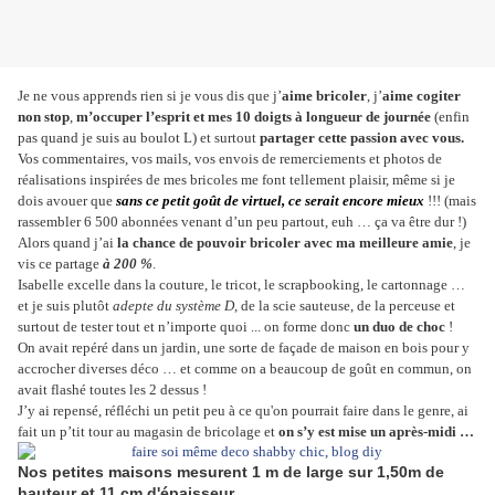
Je ne vous apprends rien si je vous dis que j’
aime bricoler
, j’
aime cogiter
non stop
,
m’occuper l’esprit et mes 10 doigts à longueur de journée
(enfin
pas quand je suis au boulot
L
)
et surtout
partager cette passion avec vous.
Vos commentaires, vos mails, vos envois de remerciements et photos de
réalisations inspirées de mes bricoles me font tellement plaisir, même si je
dois avouer que
sans ce petit goût de virtuel, ce serait encore mieux
!!! (mais
rassembler 6 500 abonnées venant d’un peu partout, euh … ça va être dur !)
Alors quand j’ai
la chance de pouvoir bricoler avec ma meilleure amie
, je
vis ce partage
à 200 %
.
Isabelle excelle dans la couture, le tricot, le scrapbooking, le cartonnage …
et je suis plutôt
adepte du système D
, de la scie sauteuse, de la perceuse et
surtout de tester tout et n’importe quoi ... on forme donc
un duo de choc
!
On avait repéré dans un jardin, une sorte de façade de maison en bois pour y
accrocher diverses déco … et comme on a beaucoup de goût en commun, on
avait flashé toutes les 2 dessus !
J’y ai repensé, réfléchi un petit peu à ce qu'on pourrait faire dans le genre, ai
fait un p’tit tour au magasin de bricolage et
on s’y est mise un après-midi …
Nos petites maisons mesurent 1 m de large sur 1,50m de
hauteur et 11 cm d'épaisseur.