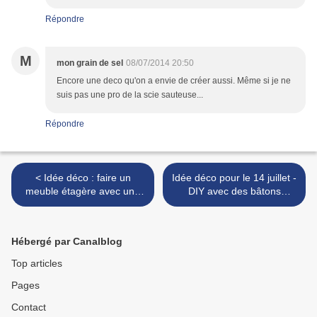
Répondre
M
mon grain de sel
08/07/2014 20:50
Encore une deco qu'on a envie de créer aussi. Même si je ne
suis pas une pro de la scie sauteuse...
Répondre
< Idée déco : faire un
Idée déco pour le 14 juillet -
meuble étagère avec une
DIY avec des bâtons
échelle double !
lumineux … >
Hébergé par Canalblog
Top articles
Pages
Contact