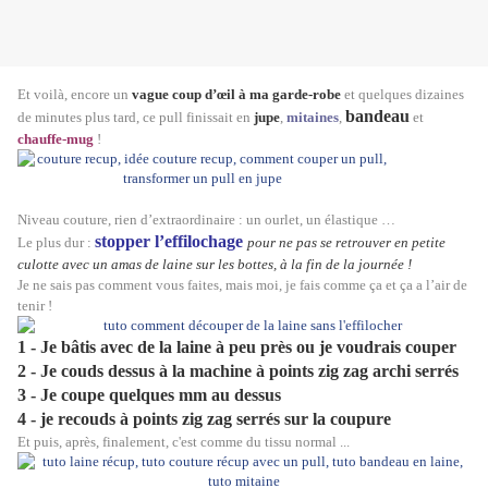
Et voilà, encore un
vague coup d’œil à ma garde-robe
et quelques dizaines
bandeau
de minutes plus tard, ce pull finissait en
jupe
,
mitaines
,
et
chauffe-mug
!
Niveau couture, rien d’extraordinaire : un ourlet, un élastique …
stopper l’effilochage
Le plus dur :
pour ne pas se retrouver en petite
culotte avec un amas de laine sur les bottes, à la fin de la journée !
Je ne sais pas comment vous faites, mais moi, je fais comme ça et ça a l’air de
tenir !
1 - Je bâtis avec de la laine à peu près ou je voudrais couper
2 - Je couds dessus à la machine à points zig zag archi serrés
3 - Je coupe quelques mm au dessus
4 - je recouds à points zig zag serrés sur la coupure
Et puis, après, finalement, c'est comme du tissu normal ...