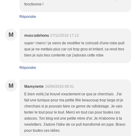
fonctionne !
Répondre
M
muscadehonu
27/11/2016 17:12
super ! merci ! je viens de modifier le colroulé d'une robe-pull
que je ne mettais plus car col trop gros et irritant. ca rend tres
bien je suis tres contente car j'adorais cette robe
Répondre
M
Mamynette
16/06/2016 09:31
E bien voilà j'ai trouvé exactement ce que je cherchais . J'ai
fait une tunique pour ma petite fille beaucoup trop large et je
cherchais si je pouvais faire ce genre de rafistolage. Je vais
tenter le tout pour le tout. Merci en tout cas pour toutes ces
astuces. Ton blog est une petite mine d'or. Je m'abonne à ta
newletters. J'adore l'idée de ce pull transformé en jupe. Bravo
pour toutes ces idées.