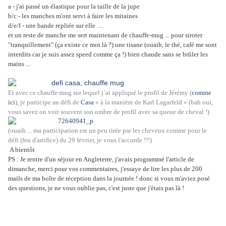
a - j'ai passé un élastique pour la taille de la jupe
b/c - les manches m'ont servi à faire les mitaines
d/e/f - une bande repliée sur elle ...
et un reste de manche me sert maintenant de chauffe-mug ... pour siroter
"tranquillement" (ça existe ce mot là ?) une tisane (ouaih, le thé, café me sont
interdits car je suis assez speed comme ça !) bien chaude sans se brûler les
mains ...
Et avec ce chauffe-mug sur lequel j’ai appliqué le profil de Jérémy (
comme
ici
), je participe au défi de
Casa
« à la manière de Karl Lagarfeld » (bah oui,
vous savez on voit souvent son ombre de profil avec sa queue de cheval !)
(ouaih ... ma participation est un peu tirée par les cheveux comme pour le
défi (feu d'artifice) du 29 février, je vous l'accorde !!!)
A bientôt
PS : Je rentre d'un séjour en Angleterre, j'avais programmé l'article de
dimanche, merci pour vos commentaires, j'essaye de lire les plus de 200
mails de ma boîte de réception dans la journée ! donc si vous m'aviez posé
des questions, je ne vous oublie pas, c'est juste que j'étais pas là !