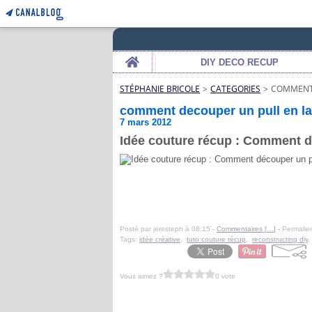
Home
DIY DECO RECUP
STÉPHANIE BRICOLE
>
CATEGORIES
>
COMMENT 
comment decouper un pull en la
7 mars 2012
Idée couture récup : Comment dé
Posté par jeresteph à 08:15 -
Commentaires [
…
]
- Permalien
Tags:
idée créative
,
tuto couture récup
,
reconstructing diy
Vous aimez ?
0 vote