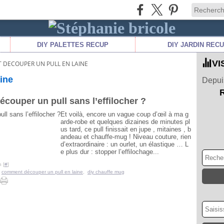
DIY PALETTES RECUP
DIY JARDIN REC
VI
DECOUPER UN PULL EN LAINE
ine
Depuis
couper un pull sans l’effilocher ?
Et voilà, encore un vague coup d’œil à ma g
arde-robe et quelques dizaines de minutes pl
us tard, ce pull finissait en jupe , mitaines , b
andeau et chauffe-mug ! Niveau couture, rien
d’extraordinaire : un ourlet, un élastique … L
e plus dur : stopper l’effilochage...
 [
#
]
,
comment découper un pull en laine
,
diy chauffe mug