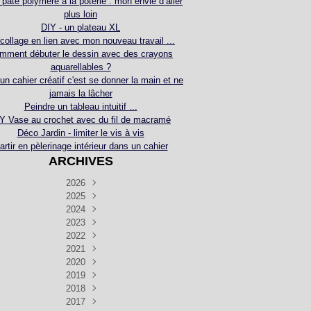
 pâte polymère à la poterie : mon envie d’aller
plus loin
DIY - un plateau XL
collage en lien avec mon nouveau travail ...
mment débuter le dessin avec des crayons
aquarellables ?
 un cahier créatif c'est se donner la main et ne
jamais la lâcher
Peindre un tableau intuitif ...
Y Vase au crochet avec du fil de macramé
Déco Jardin - limiter le vis à vis
artir en pèlerinage intérieur dans un cahier
ARCHIVES
2026
2025
Juillet
(5)
Décembre
2024
Juin
(4)
(4)
Novembre
Décembre
2023
Mai
(3)
(3)
(2)
Décembre
Novembre
Octobre
2022
Avril
(3)
(4)
(24)
(2)
Septembre
Novembre
Décembre
Octobre
2021
Mars
(3)
(5)
(3)
(5)
(1)
Septembre
Novembre
Décembre
Octobre
2020
Janvier
Août
(1)
(1)
(5)
(2)
(4)
(3)
Septembre
Novembre
Décembre
Octobre
2019
Juillet
Août
(2)
(2)
(6)
(5)
(7)
(3)
Septembre
Septembre
Novembre
Décembre
2018
Juillet
Août
Juin
(1)
(2)
(4)
(6)
(6)
(6)
(6)
Novembre
Décembre
Octobre
2017
Juillet
Août
Août
Juin
Mai
(1)
(4)
(4)
(2)
(1)
(5)
(4)
(1)