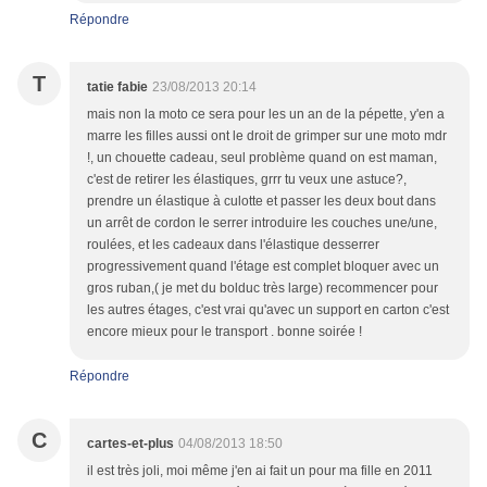
Répondre
T
tatie fabie
23/08/2013 20:14
mais non la moto ce sera pour les un an de la pépette, y'en a
marre les filles aussi ont le droit de grimper sur une moto mdr
!, un chouette cadeau, seul problème quand on est maman,
c'est de retirer les élastiques, grrr tu veux une astuce?,
prendre un élastique à culotte et passer les deux bout dans
un arrêt de cordon le serrer introduire les couches une/une,
roulées, et les cadeaux dans l'élastique desserrer
progressivement quand l'étage est complet bloquer avec un
gros ruban,( je met du bolduc très large) recommencer pour
les autres étages, c'est vrai qu'avec un support en carton c'est
encore mieux pour le transport . bonne soirée !
Répondre
C
cartes-et-plus
04/08/2013 18:50
il est très joli, moi même j'en ai fait un pour ma fille en 2011