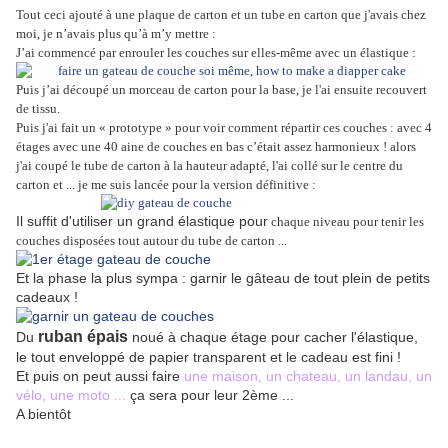
Tout ceci ajouté à une plaque de carton et un tube en carton que j'avais chez
moi, je n’avais plus qu’à m’y mettre :
J’ai commencé par enrouler les couches sur elles-même avec un élastique :
Puis j’ai découpé un morceau de carton pour la base, je l'ai ensuite recouvert
de tissu.
Puis j'ai fait un « prototype » pour voir comment répartir ces couches : avec 4
étages avec une 40 aine de couches en bas c’était assez harmonieux ! alors
j'ai coupé le tube de carton à la hauteur adapté, l'ai collé sur le centre du
carton et ...
je me suis lancée pour la version définitive :
Il suffit d'utiliser un grand élastique pour
chaque niveau pour tenir les
couches disposées tout autour du tube de carton ...
Et la phase la plus sympa : garnir le gâteau de tout plein de petits
cadeaux !
ruban épais
Du
noué à chaque étage pour cacher l'élastique,
le tout enveloppé de papier transparent et le cadeau est fini !
Et puis on peut aussi faire
une maison, un chateau, un landau, un
vélo, une moto ...
ça sera pour leur 2ème ...
A bientôt