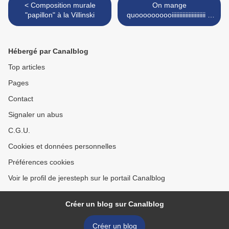
< Composition murale
On mange
"papillon" à la Villinski
quoooooooooiiiiiiiiiiiiiiiiiiiiii ?
Un croque Madame version
« à la poële » >
Hébergé par Canalblog
Top articles
Pages
Contact
Signaler un abus
C.G.U.
Cookies et données personnelles
Préférences cookies
Voir le profil de jeresteph sur le portail Canalblog
Créer un blog sur Canalblog
Créer un blog