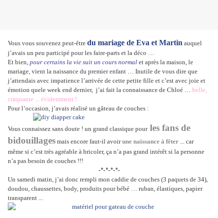
du mariage de Eva et Martin
Vous vous souvenez peut-être
auquel
j’avais un peu participé pour les faire-parts et la déco …
Et bien,
pour certains la vie suit un cours normal
et après la maison, le
mariage, vient la naissance du premier enfant … Inutile de vous dire que
j’attendais avec impatience l’arrivée de cette petite fille et c’est avec joie et
émotion quele week end dernier, j’ai fait la connaissance de Chloé …
belle,
craquante ... évidemment !
Pour l’occasion, j’avais réalisé un gâteau de couches :
les fans de
Vous connaissez sans doute ! un grand classique pour
bidouillages
mais encore faut-il avoir
une naissance à fêter
... car
même si c’est très agréable à bricoler, ça n’a pas grand intérêt si la personne
n’a pas besoin de couches !!!
-*-*-*-*-
Un samedi matin, j’ai donc rempli mon caddie de couches (3 paquets de 34),
doudou, chaussettes, body, produits pour bébé … ruban, élastiques, papier
transparent ...