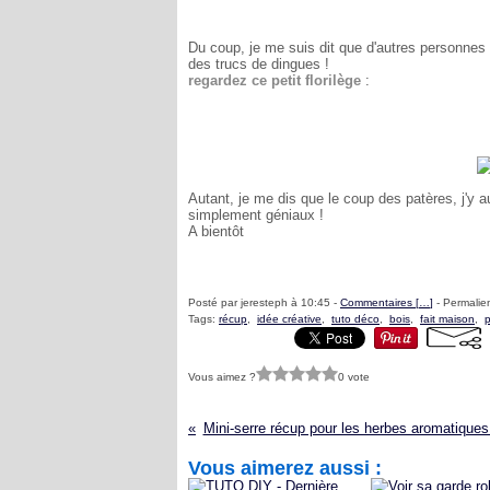
Du coup, je me suis dit que d'autres personnes d
des trucs de dingues !
regardez ce petit florilège
:
Autant, je me dis que le coup des patères, j'y au
simplement géniaux !
A bientôt
Posté par jeresteph à 10:45 -
Commentaires [
…
]
- Permalien
Tags:
récup
,
idée créative
,
tuto déco
,
bois
,
fait maison
,
p
Vous aimez ?
0 vote
Mini-serre récup pour les herbes aromatiques
Vous aimerez aussi :