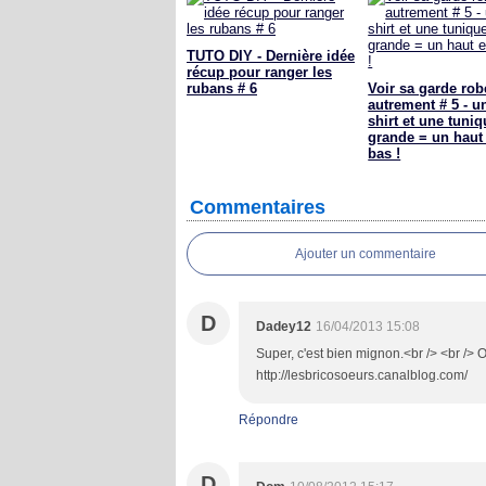
TUTO DIY - Dernière idée
récup pour ranger les
rubans # 6
Voir sa garde rob
autrement # 5 - un
shirt et une tuniq
grande = un haut
bas !
Commentaires
Ajouter un commentaire
D
Dadey12
16/04/2013 15:08
Super, c'est bien mignon.<br /> <br /> O
http://lesbricosoeurs.canalblog.com/
Répondre
D