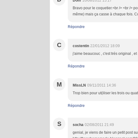
Dom
10/08/2012 15:17
Bravo pour le coquetier.<br /> <br /> po
même) mais ça casse à chaque fois. Co
Répondre
C
costentin
22/01/2012 18:09
j'aime beaucouc , c'est trés original , et
Répondre
M
MissLN
09/11/2011 14:36
Trop bien pour ut(iliser les trois ou qua
Répondre
S
socha
02/08/2011 21:49
genial, je viens de faire un petit post s