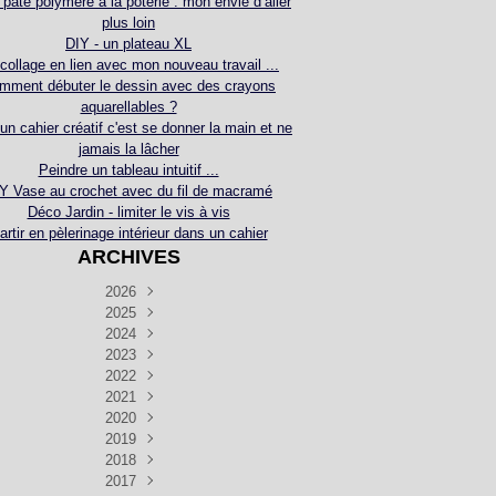
 pâte polymère à la poterie : mon envie d’aller
plus loin
DIY - un plateau XL
collage en lien avec mon nouveau travail ...
mment débuter le dessin avec des crayons
aquarellables ?
 un cahier créatif c'est se donner la main et ne
jamais la lâcher
Peindre un tableau intuitif ...
Y Vase au crochet avec du fil de macramé
Déco Jardin - limiter le vis à vis
artir en pèlerinage intérieur dans un cahier
ARCHIVES
2026
2025
Juillet
(5)
Décembre
2024
Juin
(4)
(4)
Novembre
Décembre
2023
Mai
(3)
(3)
(2)
Décembre
Novembre
Octobre
2022
Avril
(3)
(4)
(24)
(2)
Septembre
Novembre
Décembre
Octobre
2021
Mars
(3)
(5)
(3)
(5)
(1)
Septembre
Novembre
Décembre
Octobre
2020
Janvier
Août
(1)
(1)
(5)
(2)
(4)
(3)
Septembre
Novembre
Décembre
Octobre
2019
Juillet
Août
(2)
(2)
(6)
(5)
(7)
(3)
Septembre
Septembre
Novembre
Décembre
2018
Juillet
Août
Juin
(1)
(2)
(4)
(6)
(6)
(6)
(6)
Novembre
Décembre
Octobre
2017
Juillet
Août
Août
Juin
Mai
(1)
(4)
(4)
(2)
(1)
(5)
(4)
(1)