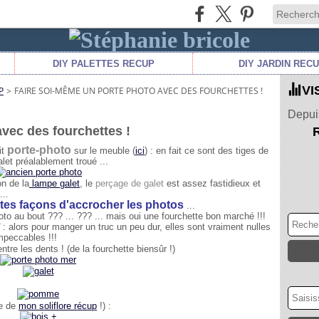
DIY PALETTES RECUP
DIY JARDIN REC
VI
P
>
FAIRE SOI-MÊME UN PORTE PHOTO AVEC DES FOURCHETTES !
Depuis
vec des fourchettes !
porte-photo
it
sur le meuble (
ici
) : en fait ce sont des tiges de
let préalablement troué ...
on de la
lampe galet
, le
perçage de galet
est assez fastidieux et
...
ntes façons d'accrocher les photos
...
o au bout ??? ... ??? ... mais oui une fourchette bon marché !!!
: alors pour manger un truc un peu dur, elles sont vraiment nulles
impeccables !!!
ntre les dents ! (de la fourchette biensûr !)
e de
mon soliflore récup
!) :