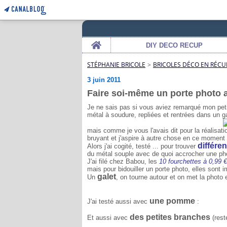
Home
DIY DECO RECUP
STÉPHANIE BRICOLE
>
BRICOLES DÉCO EN RÉCU
3 juin 2011
Faire soi-même un porte photo a
Je ne sais pas si vous aviez remarqué mon pet
métal à soudure, repliées et rentrées dans un ga
mais comme je vous l'avais dit pour la réalisati
bruyant et j'aspire à autre chose en ce moment 
différe
Alors j'ai cogité, testé ... pour trouver
du métal souple avec de quoi accrocher une phot
J'ai filé chez Babou, les
10 fourchettes à 0,99 €
mais pour bidouiller un porte photo, elles sont 
galet
Un
, on tourne autour et on met la photo e
une pomme
J'ai testé aussi avec
:
des petites branches
Et aussi avec
(rest