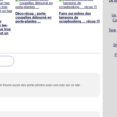
De la
Déco-récup : porte-
Faire soi-même des
Un 
coupelles détourné en
tampons de
Co
e
porte-plantes ...
scrapbooking ... récup !!!
 tee-
ue trop
Tenir
 et un
DI
P
n trouve aussi des porte-photos avec une tuto sur ce site :