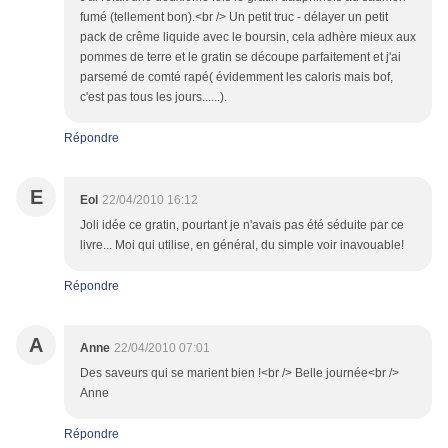
fumé (tellement bon).<br /> Un petit truc - délayer un petit
pack de crême liquide avec le boursin, cela adhère mieux aux
pommes de terre et le gratin se découpe parfaitement et j'ai
parsemé de comté rapé( évidemment les caloris mais bof,
c'est pas tous les jours......).
Répondre
E
Eol
22/04/2010 16:12
Joli idée ce gratin, pourtant je n'avais pas été séduite par ce
livre... Moi qui utilise, en général, du simple voir inavouable!
Répondre
A
Anne
22/04/2010 07:01
Des saveurs qui se marient bien !<br /> Belle journée<br />
Anne
Répondre