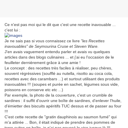
Ce n'est pas moi qui le dit que c'est une recette inavouable ...
c'est lui :
Je ne sais pas si vous connaissez ce livre
"les Recettes
inavouables" de Seymourina Cruse et Steven Ware.
J'en avais vaguement entendu parler et avais vu quelques
articles dans des blogs culinaires ... et j'ai eu l'occasion de le
feuilleter dernièrement grâce à une amie !
Le concept : des recettes très faciles à réaliser, peu chères,
souvent régréssives (soufflé au nutella, risotto au coca cola,
recettes avec des carambars ...) et surtout utilisant des produits
inavouables !!! (soupes et purée en sachet, légumes sous vide,
poissons en conserve etc etc ...)
Par exemple, la photo de la couverture, c'est un crumble de
sardines : il suffit d'ouvrir une boîte de sardines, d'enlever l'huile,
d'émietter des biscuits apéritifs TUC dessus et de passer au four
!!!
C'est cette recette de "gratin dauphinois au saumon fumé" qui
m'a attirée ... Bon, il était indiqué de prendre des pommes de
terre cuites en boîte, je n'ai pas poussé le vice jusque là !!!