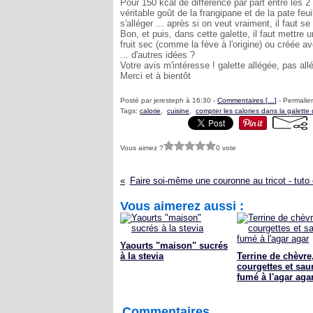
Pour 150 kcal de différence par part entre les 
véritable goût de la frangipane et de la pate feui
s'alléger ... après si on veut vraiment, il faut s
Bon, et puis, dans cette galette, il faut mettre
fruit sec (comme la fève à l'origine) ou créée a
... d'autres idées ?
Votre avis m'intéresse ! galette allégée, pas al
Merci et à bientôt
Posté par jeresteph à 16:30 -
Commentaires [
…
]
- Permalien
Tags:
calorie
,
cuisine
,
compter les calories dans la galette 
Vous aimez ?
0 vote
Faire soi-même une couronne au tricot - tut
Vous aimerez aussi :
Yaourts "maison" sucrés
à la stevia
Terrine de chèvre
courgettes et sa
fumé à l'agar aga
Commentaires