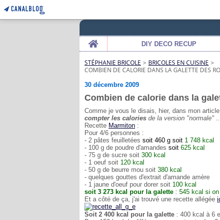
Home
DIY DECO RECUP
STÉPHANIE BRICOLE
>
BRICOLES EN CUISINE
>
COMBIEN DE CALORIE DANS LA GALETTE DES ROI
30 décembre 2009
Combien de calorie dans la galett
Comme je vous le disais, hier, dans mon article
compter les calories
de la version "normale" ..
Recette
Marmiton
:
Pour 4/6 personnes :
- 2 pâtes feuilletées
soit 460 g soit
1 748 kcal
- 100 g de poudre d'amandes
soit
625 kcal
- 75 g de sucre soit
300 kcal
- 1 oeuf soit
120 kcal
- 50 g de beurre mou soit
380 kcal
- quelques gouttes d'extrait d'amande amère
- 1 jaune d'oeuf pour dorer soit
100 kcal
soit 3 273 kcal pour la galette
: 545 kcal si on
Et a côté de ça, j'ai trouvé une recette allégée
i
Soit 2 400 kcal pour la galette
: 400 kcal à 6 e