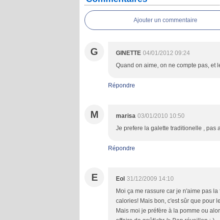
Ajouter un commentaire
G
GINETTE
04/01/2012 09:24
Quand on aime, on ne compte pas, et le
Répondre
M
marisa
03/01/2010 10:50
Je prefere la galette traditionelle , pas
Répondre
E
Eol
31/12/2009 14:10
Moi ça me rassure car je n'aime pas la
calories! Mais bon, c'est sûr que pour l
Mais moi je préfère à la pomme ou alor