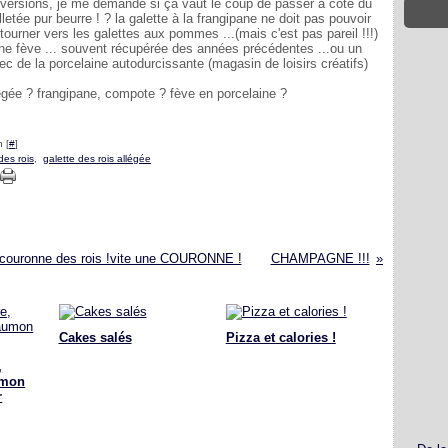
2 versions, je me demande si ça vaut le coup de passer à côté du
lletée pur beurre ! ? la galette à la frangipane ne doit pas pouvoir
e tourner vers les galettes aux pommes ...(mais c'est pas pareil !!!)
 une fève ... souvent récupérée des années précédentes ...ou un
vec de la porcelaine autodurcissante (magasin de loisirs créatifs)
légée ? frangipane, compote ? fève en porcelaine ?
 [
#
]
des rois
,
galette des rois allégée
o couronne des rois !vite une COURONNE !
CHAMPAGNE !!!
Cakes salés
Pizza et calories !
,
umon
r