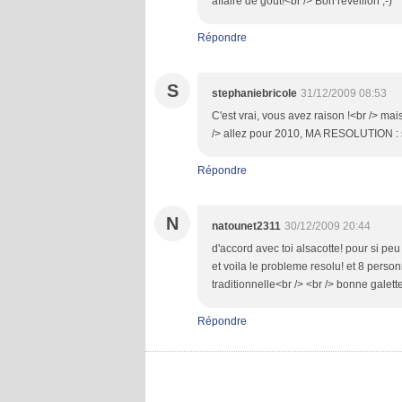
affaire de goût!<br /> Bon réveillon ;-)
Répondre
S
stephaniebricole
31/12/2009 08:53
C'est vrai, vous avez raison !<br /> mais
/> allez pour 2010, MA RESOLUTION : sav
Répondre
N
natounet2311
30/12/2009 20:44
d'accord avec toi alsacotte! pour si peu
et voila le probleme resolu! et 8 pers
traditionnelle<br /> <br /> bonne galette
Répondre