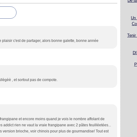
De la
Un 
Co
Tenir
 plaisir c'est de partager, alors bonne galette, bonne année
DI
P
 allègèè , et sortout pas de compote.
 frangipane et encore moins quand je vois le nombre affolant de
es addict rien ne vaut la vraie frangipane avec 2 pâtes feuilléetées...
s version brioche, voir chinois pour plus de gourmandise! Tout est