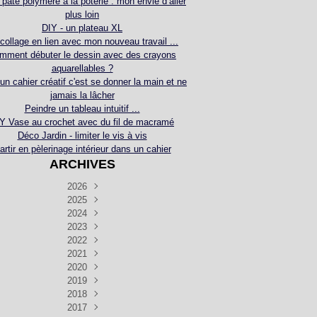
 pâte polymère à la poterie : mon envie d’aller
plus loin
DIY - un plateau XL
collage en lien avec mon nouveau travail ...
mment débuter le dessin avec des crayons
aquarellables ?
 un cahier créatif c'est se donner la main et ne
jamais la lâcher
Peindre un tableau intuitif ...
Y Vase au crochet avec du fil de macramé
Déco Jardin - limiter le vis à vis
artir en pèlerinage intérieur dans un cahier
ARCHIVES
2026
2025
Juillet
(5)
Décembre
2024
Juin
(4)
(4)
Novembre
Décembre
2023
Mai
(3)
(3)
(2)
Décembre
Novembre
Octobre
2022
Avril
(3)
(4)
(24)
(2)
Septembre
Novembre
Décembre
Octobre
2021
Mars
(3)
(5)
(3)
(5)
(1)
Septembre
Novembre
Décembre
Octobre
2020
Janvier
Août
(1)
(1)
(5)
(2)
(4)
(3)
Septembre
Novembre
Décembre
Octobre
2019
Juillet
Août
(2)
(2)
(6)
(5)
(7)
(3)
Septembre
Septembre
Novembre
Décembre
2018
Juillet
Août
Juin
(1)
(2)
(4)
(6)
(6)
(6)
(6)
Novembre
Décembre
Octobre
2017
Juillet
Août
Août
Juin
Mai
(1)
(4)
(4)
(2)
(1)
(5)
(4)
(1)