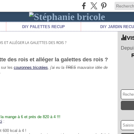
DIY PALETTES RECUP
DIY JARDIN REC
VI
S ET ALLÉGER LA GALETTES DES ROIS ?
Depuis
e des rois et alléger la galettes des rois ?
 sur les
couronnes tricotées
,
j'ai eu la
TRES
mauvaise idée de
.
 la mange à 6 et près de 820 à 4 !!!
ci
:
t 600 kcal à 4 !