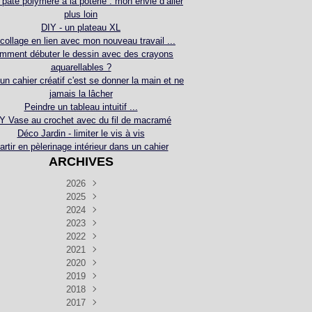
 pâte polymère à la poterie : mon envie d’aller
plus loin
DIY - un plateau XL
collage en lien avec mon nouveau travail ...
mment débuter le dessin avec des crayons
aquarellables ?
 un cahier créatif c'est se donner la main et ne
jamais la lâcher
Peindre un tableau intuitif ...
Y Vase au crochet avec du fil de macramé
Déco Jardin - limiter le vis à vis
artir en pèlerinage intérieur dans un cahier
ARCHIVES
2026
2025
Juillet
(5)
Décembre
2024
Juin
(4)
(4)
Novembre
Décembre
2023
Mai
(3)
(3)
(2)
Décembre
Novembre
Octobre
2022
Avril
(3)
(4)
(24)
(2)
Septembre
Novembre
Décembre
Octobre
2021
Mars
(3)
(5)
(3)
(5)
(1)
Septembre
Novembre
Décembre
Octobre
2020
Janvier
Août
(1)
(1)
(5)
(2)
(4)
(3)
Septembre
Novembre
Décembre
Octobre
2019
Juillet
Août
(2)
(2)
(6)
(5)
(7)
(3)
Septembre
Septembre
Novembre
Décembre
2018
Juillet
Août
Juin
(1)
(2)
(4)
(6)
(6)
(6)
(6)
Novembre
Décembre
Octobre
2017
Juillet
Août
Août
Juin
Mai
(1)
(4)
(4)
(2)
(1)
(5)
(4)
(1)