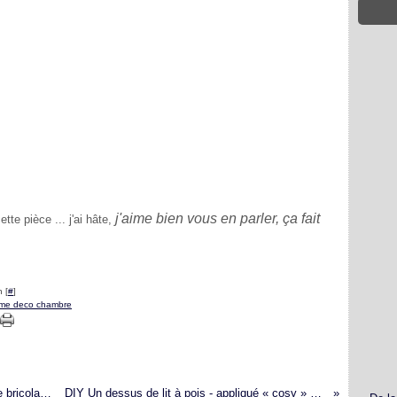
j'aime bien vous en parler, ça fait
te pièce ... j'ai hâte,
 [
#
]
même deco chambre
DIY un meuble console en bois + un cours de bricolage à gagner !
DIY Un dessus de lit à pois - appliqué « cosy » sans couture