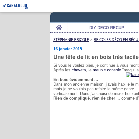
Home
DIY DECO RECUP
STÉPHANIE BRICOLE
>
BRICOLES DÉCO EN RÉCU
16 janvier 2015
Une tête de lit en bois très facile
Si vous le voulez bien, je continue à vous mon
Après les
chevets
, le
meuble console
"maquillag
En bois évidemment ...
Dans mon ancienne maison, j'avais habillé le mu
mais je ne voulais pas refaire le même genre ...
verticalement. Donc j'ai choisi de mixer horizont
Rien de compliqué, rien de cher
... comme d'h