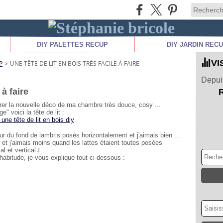
DIY PALETTES RECUP
DIY JARDIN REC
VI
P
>
UNE TÊTE DE LIT EN BOIS TRÈS FACILE À FAIRE
Depuis
 à faire
trer la nouvelle déco de ma chambre très douce, cosy ...
e" voici la tête de lit :
r du fond de lambris posés horizontalement et j'aimais bien ...
 et j'aimais moins quand les lattes étaient toutes posées
al et vertical
J
abitude, je vous explique tout ci-dessous :