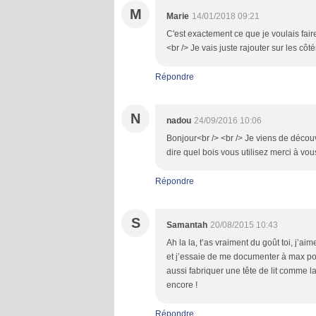
M
Marie
14/01/2018 09:21
C'est exactement ce que je voulais faire
<br /> Je vais juste rajouter sur les côté
Répondre
N
nadou
24/09/2016 10:06
Bonjour<br /> <br /> Je viens de découvr
dire quel bois vous utilisez merci à vou
Répondre
S
Samantah
20/08/2015 10:43
Ah la la, t’as vraiment du goût toi, j
et j’essaie de me documenter à max po
aussi fabriquer une tête de lit comme la
encore !
Répondre