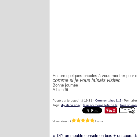
Encore quelques bricoles à vous montrer pour cet
comme si je vous faisais visiter.
Bonne journée
A bientôt
Posté par jeresteph à 19:31 -
Commentaires [
…
]
- Permalien
Tags:
diy deco cosy
,
faire soi même tête de lit
,
faire soi-
Vous aimez ?
1 vote