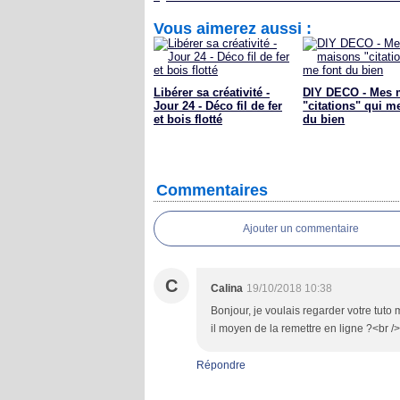
Vous aimerez aussi :
Libérer sa créativité -
DIY DECO - Mes 
Jour 24 - Déco fil de fer
"citations" qui m
et bois flotté
du bien
Commentaires
Ajouter un commentaire
C
Calina
19/10/2018 10:38
Bonjour, je voulais regarder votre tuto
il moyen de la remettre en ligne ?<br />
Répondre