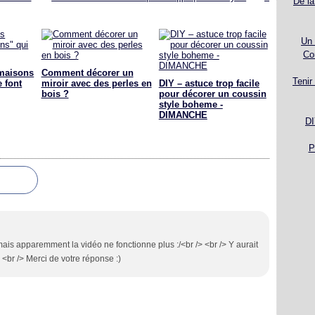
De la
Un 
Co
maisons
Comment décorer un
Tenir
e font
miroir avec des perles en
DIY – astuce trop facile
bois ?
pour décorer un coussin
style boheme -
DIMANCHE
DI
P
 mais apparemment la vidéo ne fonctionne plus :/<br /> <br /> Y aurait
 <br /> Merci de votre réponse :)