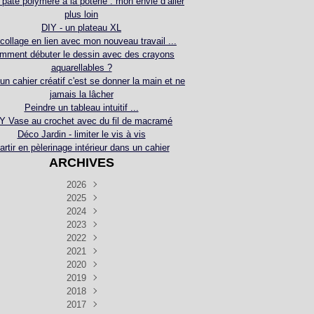
 pâte polymère à la poterie : mon envie d’aller
plus loin
DIY - un plateau XL
collage en lien avec mon nouveau travail ...
mment débuter le dessin avec des crayons
aquarellables ?
 un cahier créatif c'est se donner la main et ne
jamais la lâcher
Peindre un tableau intuitif ...
Y Vase au crochet avec du fil de macramé
Déco Jardin - limiter le vis à vis
artir en pèlerinage intérieur dans un cahier
ARCHIVES
2026
2025
Juillet
(5)
Décembre
2024
Juin
(4)
(4)
Novembre
Décembre
2023
Mai
(3)
(3)
(2)
Décembre
Novembre
Octobre
2022
Avril
(3)
(4)
(24)
(2)
Septembre
Novembre
Décembre
Octobre
2021
Mars
(3)
(5)
(3)
(5)
(1)
Septembre
Novembre
Décembre
Octobre
2020
Janvier
Août
(1)
(1)
(5)
(2)
(4)
(3)
Septembre
Novembre
Décembre
Octobre
2019
Juillet
Août
(2)
(2)
(6)
(5)
(7)
(3)
Septembre
Septembre
Novembre
Décembre
2018
Juillet
Août
Juin
(1)
(2)
(4)
(6)
(6)
(6)
(6)
Novembre
Décembre
Octobre
2017
Juillet
Août
Août
Juin
Mai
(1)
(4)
(4)
(2)
(1)
(5)
(4)
(1)