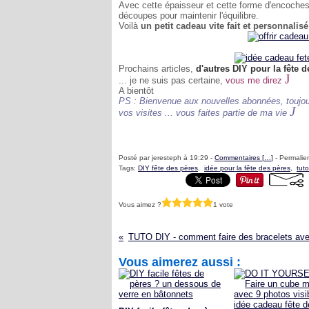
Avec cette épaisseur et cette forme d'encoches, c
découpes pour maintenir l'équilibre.
Voilà
un petit cadeau vite fait et personnalisé
Prochains articles,
d'autres DIY pour la fête 
J
... je ne suis pas certaine,
vous me direz
A bientôt
PS : Bienvenue aux nouvelles abonnées, toujou
J
vos visites ... vous faites partie de ma vie
Posté par jeresteph à 19:29 -
Commentaires [
…
]
- Permalien
Tags:
DIY fête des pères
,
idée pour la fête des pères
,
tut
Vous aimez ?
1 vote
Vous aimerez aussi :