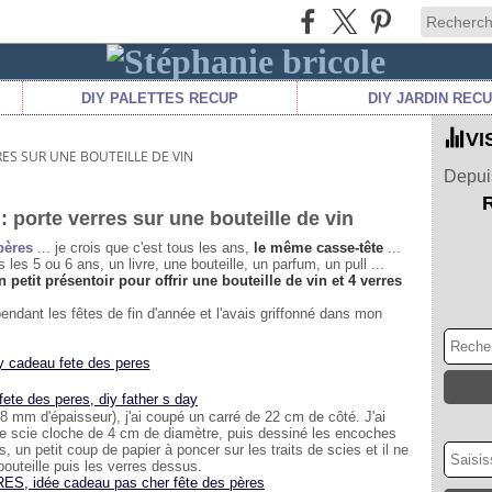
DIY PALETTES RECUP
DIY JARDIN REC
VI
RRES SUR UNE BOUTEILLE DE VIN
Depuis
: porte verres sur une bouteille de vin
pères
... je crois que c'est tous les ans,
le même casse-tête
...
es 5 ou 6 ans, un livre, une bouteille, un parfum, un pull ...
n petit présentoir pour offrir une bouteille de vin et 4 verres
pendant les fêtes de fin d'année et l'avais griffonné dans mon
 18 mm d'épaisseur), j'ai coupé un carré de 22 cm de côté. J'ai
une scie cloche de 4 cm de diamètre, puis dessiné les encoches
 un petit coup de papier à poncer sur les traits de scies et il ne
 bouteille puis les verres dessus.