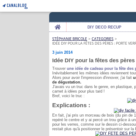
Home
DIY DECO RECUP
STÉPHANIE BRICOLE
>
CATEGORIES
>
IDÉE DIY POUR LA FÊTES DES PÈRES : PORTE VE
3 juin 2014
Idée DIY pour la fêtes des pères 
Trouver
une idée de cadeau pour la fête des 
Inévitablement les mêmes idées reviennent tous l
Alors pour avoir l'impression d'innover, j'ai fait
u
de dégustation.
J'avais vu un truc dans le genre, en plastique, 
carnet à idées pour plus tard !
Bref, voici le truc :
Explications :
En fait, j'ai pris un morceau de bois (du pin de
repéré le centre et y ai percé un trou grâce à 
pour les verres, comme sur le dessin ci-dessous,
restait plus qu'à positionner le présentoir sur la