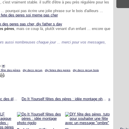
'est vraiment stable. il suffit d'être à peu près régulière pour les
... pourquoi pas écrire une jolie phrase sur le bois d'ailleurs ...
des pères
, mais ce coup là, plutôt venant d'un enfant ... encore que
rs aussi nombreuses chaque jour ... merci pour vos messages,
 [
#
]
o fête des pères
,
diy deco recup
,
diy fetes des peres
,
diy deco recup bois
TUTO DIY - comment faire des bracelets avec des élastiques ?
Do It Yourself fêtes des pères : idée montage photo rigolo