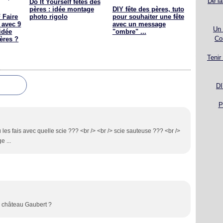
De la
Do It Yourself fêtes des
pères : idée montage
DIY fête des pères, tuto
Faire
photo rigolo
pour souhaiter une fête
 avec 9
avec un message
Un 
 idée
"ombre" ...
Co
ères ?
Tenir
DI
P
 les fais avec quelle scie ??? <br /> <br /> scie sauteuse ??? <br />
e ...
 château Gaubert ?