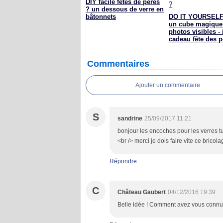
DIY facile fêtes de pères
? un dessous de verre en
bâtonnets
DO IT YOURSELF 
un cube magique
photos visibles -
cadeau fête des p
Commentaires
Ajouter un commentaire
S
sandrine
25/09/2017 11:21
bonjour les encoches pour les verres tu
<br /> merci je dois faire vite ce bricolag
Répondre
C
Château Gaubert
04/12/2016 19:39
Belle idée ! Comment avez vous connu