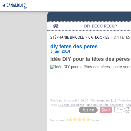
Home
DIY DECO RECUP
STÉPHANIE BRICOLE
>
CATEGORIES
>
DIY FETES
diy fetes des peres
3 juin 2014
Idée DIY pour la fêtes des pères 
Posté par jeresteph à 19:29 -
Commentaires [
…
]
- Permalien
Tags:
DIY fête des pères
,
idée pour la fête des pères
,
tut
Vous aimez ?
1 vote