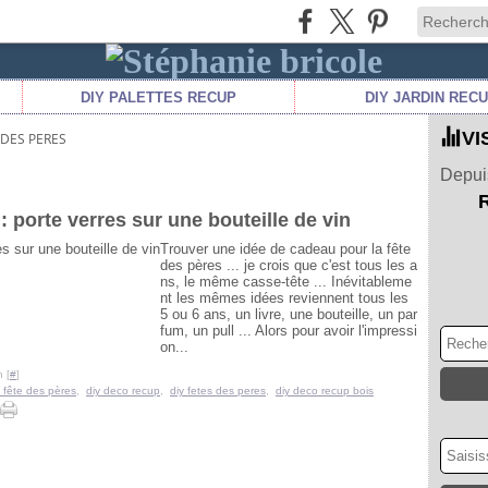
DIY PALETTES RECUP
DIY JARDIN REC
VI
 DES PERES
Depuis
: porte verres sur une bouteille de vin
Trouver une idée de cadeau pour la fête
des pères ... je crois que c'est tous les a
ns, le même casse-tête ... Inévitableme
nt les mêmes idées reviennent tous les
5 ou 6 ans, un livre, une bouteille, un par
fum, un pull ... Alors pour avoir l'impressi
on...
 [
#
]
o fête des pères
,
diy deco recup
,
diy fetes des peres
,
diy deco recup bois