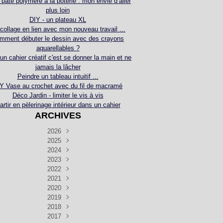
 pâte polymère à la poterie : mon envie d’aller
plus loin
DIY - un plateau XL
collage en lien avec mon nouveau travail ...
mment débuter le dessin avec des crayons
aquarellables ?
 un cahier créatif c'est se donner la main et ne
jamais la lâcher
Peindre un tableau intuitif ...
Y Vase au crochet avec du fil de macramé
Déco Jardin - limiter le vis à vis
artir en pèlerinage intérieur dans un cahier
ARCHIVES
2026
2025
Juillet
(5)
Décembre
2024
Juin
(4)
(4)
Novembre
Décembre
2023
Mai
(3)
(3)
(2)
Décembre
Novembre
Octobre
2022
Avril
(3)
(4)
(24)
(2)
Septembre
Novembre
Décembre
Octobre
2021
Mars
(3)
(5)
(3)
(5)
(1)
Septembre
Novembre
Décembre
Octobre
2020
Janvier
Août
(1)
(1)
(5)
(2)
(4)
(3)
Septembre
Novembre
Décembre
Octobre
2019
Juillet
Août
(2)
(2)
(6)
(5)
(7)
(3)
Septembre
Septembre
Novembre
Décembre
2018
Juillet
Août
Juin
(1)
(2)
(4)
(6)
(6)
(6)
(6)
Novembre
Décembre
Octobre
2017
Juillet
Août
Août
Juin
Mai
(1)
(4)
(4)
(2)
(1)
(5)
(4)
(1)