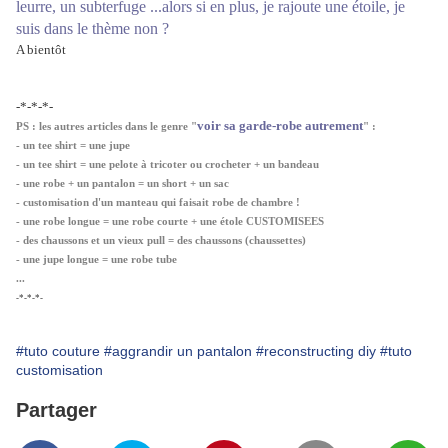
leurre, un subterfuge ...alors si en plus, je rajoute une étoile, je
suis dans le thème non ?
A bientôt
-*-*-*-
voir sa garde-robe autrement
PS : les autres articles dans le genre "
" :
- un tee shirt = une jupe
-
un tee shirt = une pelote
à tricoter ou crocheter +
un bandeau
-
une robe + un pantalon = un short + un sac
-
customisation d'un manteau qui faisait robe de chambre
!
-
une robe longue = une robe courte + une étole CUSTOMISEES
-
des chaussons et un vieux pull = des chaussons (chaussettes)
-
une jupe longue = une robe tube
...
-*-*-*-
#tuto couture
#aggrandir un pantalon
#reconstructing diy
#tuto
customisation
Partager