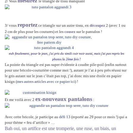
mesurez
2/ Vous
le triangle de tissu manquant
reportez
3/ vous
ce triangle sur un autre tissu, en
découpez
2 (avec 1 ou
2 cm de plus pour les coutures) et les
cousez
sur le pantalon !
euh finalement, pour le jean, j'ai pris du simili cuir noir aussi, mais j'ai pas repris les
photos la 2ème fois !
La pointe du triangle est pas super évidente à coudre pile-poil (enfin surtout
pour une bricolo-couturière comme moi !), autant je l’ai à peu près réussi sur
le gris autant sur le jean c’était pas top, j’ai donc mis une étoile en papier
kisign (
mes autres articles avec ce papier ici
) !
ex-nouveaux pantalons
Et me voilà avec 2
:
Avec cette bricole, je participe au
défi 13
(reporté au 29 pour ce mois !) qui a
pour thème « feu d’artifice » …
Bah oui, un artifice est une tromperie, une ruse, un biais, un