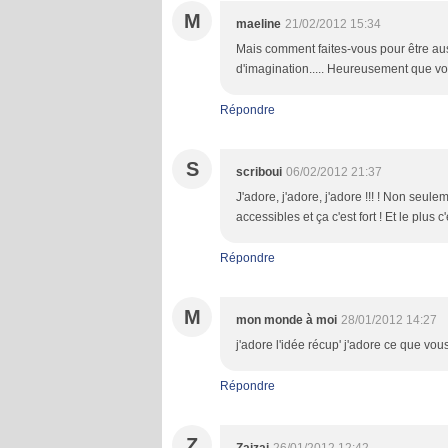
M
maeline
21/02/2012 15:34
Mais comment faites-vous pour être aus
d'imagination..... Heureusement que vous ê
Répondre
S
scriboui
06/02/2012 21:37
J'adore, j'adore, j'adore !!! ! Non seul
accessibles et ça c'est fort ! Et le plus 
Répondre
M
mon monde à moi
28/01/2012 14:27
j'adore l'idée récup' j'adore ce que vous 
Répondre
Z