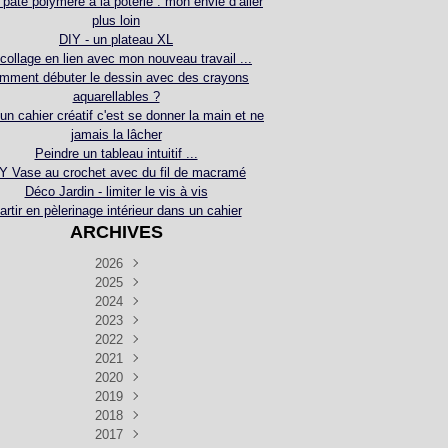
 pâte polymère à la poterie : mon envie d’aller
plus loin
DIY - un plateau XL
collage en lien avec mon nouveau travail ...
mment débuter le dessin avec des crayons
aquarellables ?
 un cahier créatif c'est se donner la main et ne
jamais la lâcher
Peindre un tableau intuitif ...
Y Vase au crochet avec du fil de macramé
Déco Jardin - limiter le vis à vis
artir en pèlerinage intérieur dans un cahier
ARCHIVES
2026
2025
Juillet
(5)
Décembre
2024
Juin
(4)
(4)
Novembre
Décembre
2023
Mai
(3)
(3)
(2)
Décembre
Novembre
Octobre
2022
Avril
(3)
(4)
(24)
(2)
Septembre
Novembre
Décembre
Octobre
2021
Mars
(3)
(5)
(3)
(5)
(1)
Septembre
Novembre
Décembre
Octobre
2020
Janvier
Août
(1)
(1)
(5)
(2)
(4)
(3)
Septembre
Novembre
Décembre
Octobre
2019
Juillet
Août
(2)
(2)
(6)
(5)
(7)
(3)
Septembre
Septembre
Novembre
Décembre
2018
Juillet
Août
Juin
(1)
(2)
(4)
(6)
(6)
(6)
(6)
Novembre
Décembre
Octobre
2017
Juillet
Août
Août
Juin
Mai
(1)
(4)
(4)
(2)
(1)
(5)
(4)
(1)