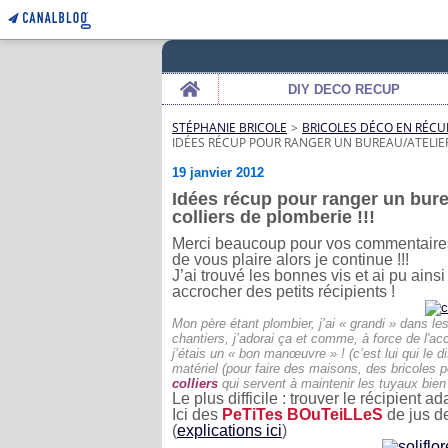
Home
DIY DECO RECUP
STÉPHANIE BRICOLE
>
BRICOLES DÉCO EN RÉCU
IDÉES RÉCUP POUR RANGER UN BUREAU/ATELIER 
19 janvier 2012
Idées récup pour ranger un bure
colliers de plomberie !!!
Merci beaucoup pour vos commentaire
de vous plaire alors je continue !!!
J’ai trouvé les bonnes vis et ai pu ainsi
accrocher des petits
récipients !
Mon père étant plombier, j’ai « grandi » dans les
chantiers, j’adorai ça et comme, à force de l'ac
j’étais un « bon manœuvre » ! (c’est lui qui le di
matériel (pour faire des maisons, des bricoles
colliers
qui servent à maintenir les tuyaux bien 
Le plus difficile : trouver le récipient 
Ici des
PeTiTes BOuTeiLLeS
de jus de 
(
explications ici
)