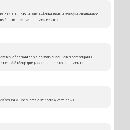
si géniale.... Moi je sais exécuter mais je manque cruellement
tes là..... bravo......et Merccccciiiiii
ement les idées sont géniales mais surtout elles sont toujours
c'est ce côté récup que j'adore par dessus tout ! Merci !
faîtes<br /> <br /> bref je m'inscrit à votre news...