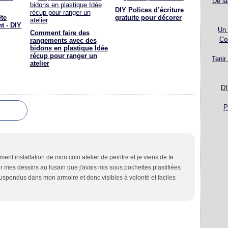
De la
DIY Polices d’écriture
ête
gratuite pour décorer
t - DIY
Un 
Comment faire des
Co
rangements avec des
bidons en plastique Idée
récup pour ranger un
Tenir
atelier
DI
P
ent installation de mon coin atelier de peintre et je viens de te
er mes dessins au fusain que j'avais mis sous pochettes plastifiées
suspendus dans mon armoire et donc visibles à volonté et faciles