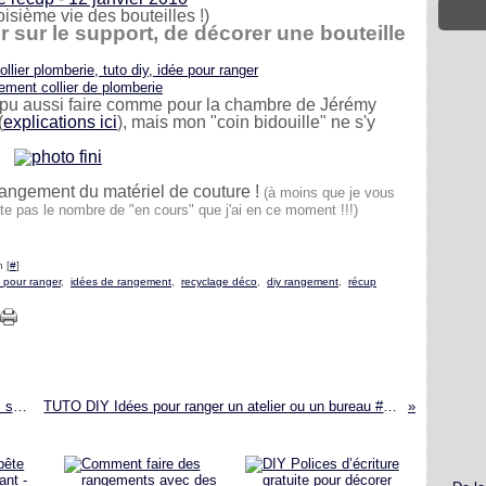
roisième vie des bouteilles !)
ier sur le support, de décorer une bouteille
i pu aussi faire comme pour la chambre de Jérémy
(
explications ici
), mais mon "coin bidouille" ne s'y
 rangement du matériel de couture !
(à moins que je vous
nte pas le nombre de "en cours" que j'ai en ce moment !!!)
 [
#
]
 pour ranger
,
idées de rangement
,
recyclage déco
,
diy rangement
,
récup
Concours Auto plus – dessins d’enfants - des super cadeaux à gagner !!!
TUTO DIY Idées pour ranger un atelier ou un bureau #5 - Le matériel de couture …