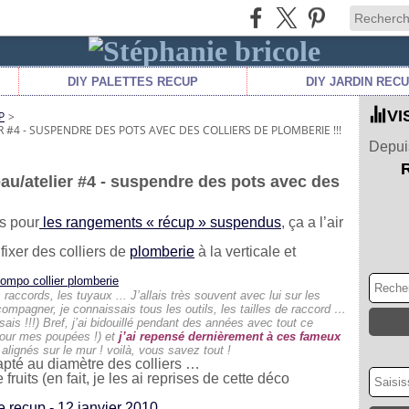
DIY PALETTES RECUP
DIY JARDIN REC
VI
P
>
#4 - SUSPENDRE DES POTS AVEC DES COLLIERS DE PLOMBERIE !!!
Depuis
au/atelier #4 - suspendre des pots avec des
s pour
les rangements « récup » suspendus
, ça a l’air
 fixer des colliers de
plomberie
à la verticale et
 raccords, les tuyaux ... J’allais très souvent avec lui sur les
compagner, je connaissais tous les outils, les tailles de raccord …
sais !!!)
Bref, j’ai bidouillé pendant des années avec tout ce
 pour mes poupées !) et
j’ai repensé dernièrement à ces fameux
alignés sur le mur ! voilà, vous savez tout !
adapté au diamètre des colliers …
fruits (en fait, je les ai reprises de cette déco