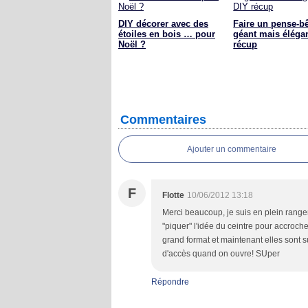
DIY décorer avec des
Faire un pense-b
étoiles en bois … pour
géant mais élégan
Noël ?
récup
Commentaires
Ajouter un commentaire
F
Flotte
10/06/2012 13:18
Merci beaucoup, je suis en plein rangem
"piquer" l'idée du ceintre pour accroch
grand format et maintenant elles sont 
d'accès quand on ouvre! SUper
Répondre