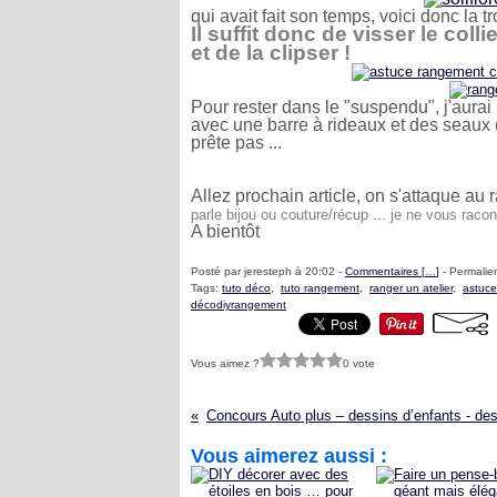
qui avait fait son temps, voici donc la t
Il suffit donc de visser le coll
et de la clipser !
Pour rester dans le "suspendu", j'aura
avec une barre à rideaux et des seaux 
prête pas ...
Allez prochain article, on s'attaque au
parle bijou ou couture/récup ... je ne vous raco
A bientôt
Posté par jeresteph à 20:02 -
Commentaires [
…
]
- Permalien
Tags:
tuto déco
,
tuto rangement
,
ranger un atelier
,
astuce
décodiyrangement
Vous aimez ?
0 vote
Vous aimerez aussi :