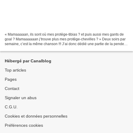
« Mamaaaaan, ils sont où mes protège-tibias ? et puis aussi mes gants de
goal ? Mamaaaaaan j’trouve plus mes protège-chevilles ? » Deux soirs par
semaine, c’est la même chanson !!! J’ai donc dédié une partie de la penderie
au « foot » et ai réalisé ce...
Hébergé par Canalblog
Top articles
Pages
Contact
Signaler un abus
C.G.U.
Cookies et données personnelles
Préférences cookies