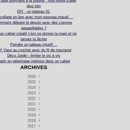
 pâte polymère à la poterie : mon envie d’aller
plus loin
DIY - un plateau XL
collage en lien avec mon nouveau travail ...
mment débuter le dessin avec des crayons
aquarellables ?
 un cahier créatif c'est se donner la main et ne
jamais la lâcher
Peindre un tableau intuitif ...
Y Vase au crochet avec du fil de macramé
Déco Jardin - limiter le vis à vis
artir en pèlerinage intérieur dans un cahier
ARCHIVES
2026
2025
Juillet
(5)
Décembre
2024
Juin
(4)
(4)
Novembre
Décembre
2023
Mai
(3)
(3)
(2)
Décembre
Novembre
Octobre
2022
Avril
(3)
(4)
(24)
(2)
Septembre
Novembre
Décembre
Octobre
2021
Mars
(3)
(5)
(3)
(5)
(1)
Septembre
Novembre
Décembre
Octobre
2020
Janvier
Août
(1)
(1)
(5)
(2)
(4)
(3)
Septembre
Novembre
Décembre
Octobre
2019
Juillet
Août
(2)
(2)
(6)
(5)
(7)
(3)
Septembre
Septembre
Novembre
Décembre
2018
Juillet
Août
Juin
(1)
(2)
(4)
(6)
(6)
(6)
(6)
Novembre
Décembre
Octobre
2017
Juillet
Août
Août
Juin
Mai
(1)
(4)
(4)
(2)
(1)
(5)
(4)
(1)