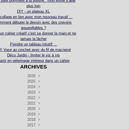
 pâte polymère à la poterie : mon envie d’aller
plus loin
DIY - un plateau XL
collage en lien avec mon nouveau travail ...
mment débuter le dessin avec des crayons
aquarellables ?
 un cahier créatif c'est se donner la main et ne
jamais la lâcher
Peindre un tableau intuitif ...
Y Vase au crochet avec du fil de macramé
Déco Jardin - limiter le vis à vis
artir en pèlerinage intérieur dans un cahier
ARCHIVES
2026
2025
Juillet
(5)
Décembre
2024
Juin
(4)
(4)
Novembre
Décembre
2023
Mai
(3)
(3)
(2)
Décembre
Novembre
Octobre
2022
Avril
(3)
(4)
(24)
(2)
Septembre
Novembre
Décembre
Octobre
2021
Mars
(3)
(5)
(3)
(5)
(1)
Septembre
Novembre
Décembre
Octobre
2020
Janvier
Août
(1)
(1)
(5)
(2)
(4)
(3)
Septembre
Novembre
Décembre
Octobre
2019
Juillet
Août
(2)
(2)
(6)
(5)
(7)
(3)
Septembre
Septembre
Novembre
Décembre
2018
Juillet
Août
Juin
(1)
(2)
(4)
(6)
(6)
(6)
(6)
Novembre
Décembre
Octobre
2017
Juillet
Août
Août
Juin
Mai
(1)
(4)
(4)
(2)
(1)
(5)
(4)
(1)