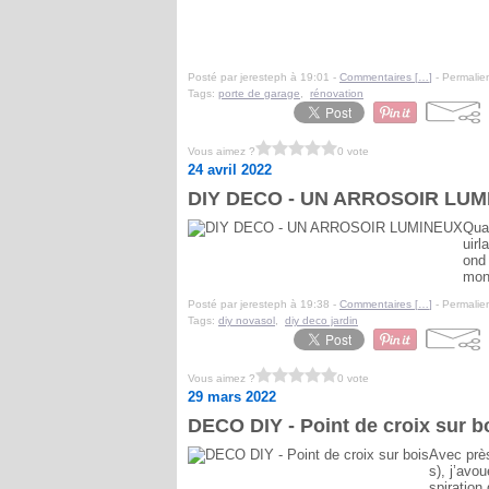
Posté par jeresteph à 19:01 -
Commentaires [
…
]
- Permalien
Tags:
porte de garage
,
rénovation
Vous aimez ?
0 vote
24 avril 2022
DIY DECO - UN ARROSOIR LUM
Quan
uirl
ond 
mon 
Posté par jeresteph à 19:38 -
Commentaires [
…
]
- Permalien
Tags:
diy novasol
,
diy deco jardin
Vous aimez ?
0 vote
29 mars 2022
DECO DIY - Point de croix sur b
Avec près
s), j’avou
spiration