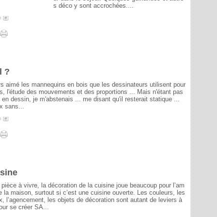
s déco y sont accrochées....
 [
#
]
l ?
urs aimé les mannequins en bois que les dessinateurs utilisent pour
is, l'étude des mouvements et des proportions ... Mais n'étant pas
en dessin, je m'abstenais ... me disant qu'il resterait statique ...
x sans...
 [
#
]
isine
 pièce à vivre, la décoration de la cuisine joue beaucoup pour l’am
 la maison, surtout si c’est une cuisine ouverte. Les couleurs, les
x, l’agencement, les objets de décoration sont autant de leviers à
our se créer SA...