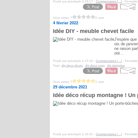
Posté par jeresteph à 18:17 -
Commentaires [
…
]
- Permalien
Vous aimez ?
0 vote
4 février 2022
Idée DIY - meuble chevet facile
J'espère que
ois de janvier
ne raison part
oté...
Posté par jeresteph à 15:16 -
Commentaires [
…
]
- Permalien
Tags:
diy deco récup
,
diy deco cosy
,
diy pintyplus
Vous aimez ?
1 vote
29 décembre 2021
Idée déco récup montagne ! Un 
Posté par jeresteph à 18:41 -
Commentaires [
…
]
- Permalien