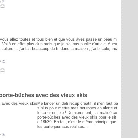
 [
#
]
 vous allez toutes et tous bien et que vous avez passé un beau m
. Voilà en effet plus d'un mois que je n'ai pas publié d'article. Aucu
iculière ... j'ai fait beaucoup de tri dans la maison , j'ai bricolé, tric
 [
#
]
porte-bûches avec des vieux skis
Me lancer un défi récup créatif, il n’en faut pa
s plus pour mettre mes neurones en alerte et
le cœur en joie ! Dernièrement, j’ai réalisé ce
porte-bûches avec des vieux skis pour le sit
e 18h39. En fait, c’est le même principe que
les porte-journaux réalisés...
 [
#
]