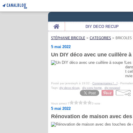
Home
DIY DECO RECUP
STÉPHANIE BRICOLE
>
CATEGORIES
>
BRICOLES
5 mai 2022
Un DIY déco avec une cuillère à
Les 
dans
t ce
nvie
Posté par jeresteph à 19:02 -
Commentaires [
…
]
- Permalien
Tags:
diy deco récup
,
diy cosy home
,
diy novasol
Vous aimez ?
0 vote
5 mai 2022
Rénovation de maison avec des