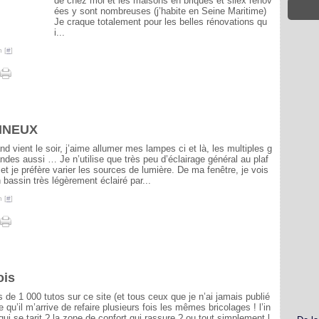
de chez moi et les maisons en briques et silex rénov
ées y sont nombreuses (j’habite en Seine Maritime)
Je craque totalement pour les belles rénovations qu
i...
 [
#
]
INEUX
d vient le soir, j’aime allumer mes lampes ci et là, les multiples g
andes aussi … Je n’utilise que très peu d’éclairage général au plaf
et je préfère varier les sources de lumière. De ma fenêtre, je vois
bassin très légèrement éclairé par...
 [
#
]
ois
 de 1 000 tutos sur ce site (et tous ceux que je n’ai jamais publié
e qu’il m’arrive de refaire plusieurs fois les mêmes bricolages ! l’in
 qui se tarit ? la zone de confort qui rassure ? ou tout simplement l