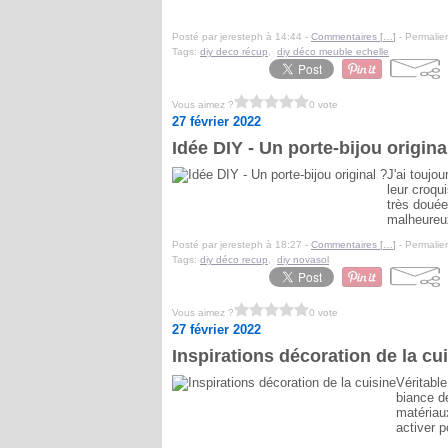
Posté par jeresteph à 14:44 -
Commentaires [
…
]
- Permalien
Tags:
diy deco récup
,
diy déco meuble echelle
Vous aimez ?
0 vote
27 février 2022
Idée DIY - Un porte-bijou origina
J'ai toujo
leur croqu
très douée 
malheureu
Posté par jeresteph à 18:27 -
Commentaires [
…
]
- Permalien
Tags:
diy déco recup
,
diy novasol
Vous aimez ?
0 vote
27 février 2022
Inspirations décoration de la cu
Véritable
biance de
matériau
activer p