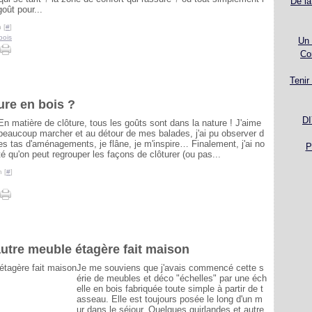
De la
ût pour...
 [
#
]
bois
Un 
Co
Tenir
ure en bois ?
DI
En matière de clôture, tous les goûts sont dans la nature ! J'aime
beaucoup marcher et au détour de mes balades, j'ai pu observer d
es tas d'aménagements, je flâne, je m'inspire… Finalement, j'ai no
P
té qu'on peut regrouper les façons de clôturer (ou pas...
 [
#
]
autre meuble étagère fait maison
Je me souviens que j'avais commencé cette s
érie de meubles et déco "échelles" par une éch
elle en bois fabriquée toute simple à partir de t
asseau. Elle est toujours posée le long d'un m
ur dans le séjour. Quelques guirlandes et autre