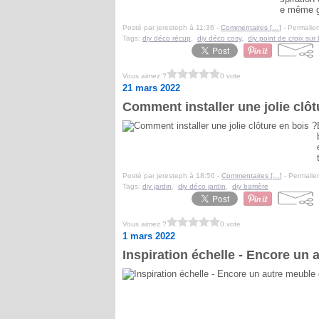
e même go
Posté par jeresteph à 11:36 -
Commentaires [
…
]
- Permalien
Tags:
diy déco récup
,
diy déco cosy
,
diy point de croix sur 
Vous aimez ?
0 vote
21 mars 2022
Comment installer une jolie clôt
Posté par jeresteph à 18:56 -
Commentaires [
…
]
- Permalien
Tags:
diy jardin
,
diy déco jardin
,
diy barrière
Vous aimez ?
0 vote
1 mars 2022
Inspiration échelle - Encore un 