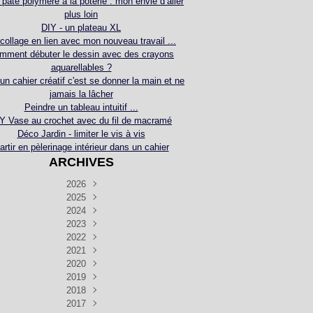
 pâte polymère à la poterie : mon envie d’aller
plus loin
DIY - un plateau XL
collage en lien avec mon nouveau travail ...
mment débuter le dessin avec des crayons
aquarellables ?
 un cahier créatif c'est se donner la main et ne
jamais la lâcher
Peindre un tableau intuitif ...
Y Vase au crochet avec du fil de macramé
Déco Jardin - limiter le vis à vis
artir en pèlerinage intérieur dans un cahier
ARCHIVES
2026
2025
Juillet
(5)
Décembre
2024
Juin
(4)
(4)
Novembre
Décembre
2023
Mai
(3)
(3)
(2)
Décembre
Novembre
Octobre
2022
Avril
(3)
(4)
(24)
(2)
Septembre
Novembre
Décembre
Octobre
2021
Mars
(3)
(5)
(3)
(5)
(1)
Septembre
Novembre
Décembre
Octobre
2020
Janvier
Août
(1)
(1)
(5)
(2)
(4)
(3)
Septembre
Novembre
Décembre
Octobre
2019
Juillet
Août
(2)
(2)
(6)
(5)
(7)
(3)
Septembre
Septembre
Novembre
Décembre
2018
Juillet
Août
Juin
(1)
(2)
(4)
(6)
(6)
(6)
(6)
Novembre
Décembre
Octobre
2017
Juillet
Août
Août
Juin
Mai
(1)
(4)
(4)
(2)
(1)
(5)
(4)
(1)