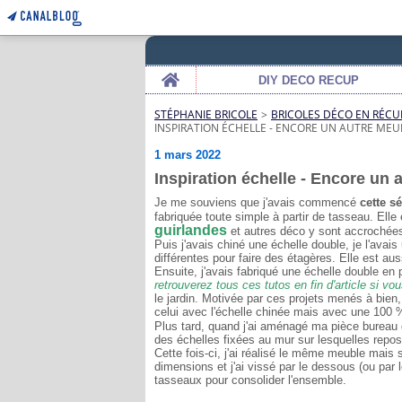
Home
DIY DECO RECUP
STÉPHANIE BRICOLE
>
BRICOLES DÉCO EN RÉCU
INSPIRATION ÉCHELLE - ENCORE UN AUTRE MEU
1 mars 2022
Inspiration échelle - Encore un 
Je me souviens que j'avais commencé
cette s
fabriquée toute simple à partir de tasseau. Elle
guirlandes
et autres déco y sont accrochée
Puis j'avais chiné une échelle double, je l'avai
différentes pour faire des étagères. Elle est au
Ensuite, j'avais fabriqué une échelle double en 
retrouverez tous ces tutos en fin d'article si vo
le jardin. Motivée par ces projets menés à bie
celui avec l'échelle chinée mais avec une 100 
Plus tard, quand j'ai aménagé ma pièce bureau
des échelles fixées au mur sur lesquelles repo
Cette fois-ci, j'ai réalisé le même meuble mais s
dimensions et j'ai vissé par le dessous (ou par l
tasseaux pour consolider l'ensemble.