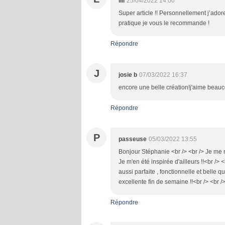
lili
25/04/2022 14:00
Super article !! Personnellement j’ado
pratique je vous le recommande !
Répondre
J
josie b
07/03/2022 16:37
encore une belle création!j'aime beauc
Répondre
P
passeuse
05/03/2022 13:55
Bonjour Stéphanie <br /> <br /> Je me ra
Je m'en été inspirée d'ailleurs !!<br />
aussi parfaite , fonctionnelle et belle qu
excellente fin de semaine !!<br /> <br />
Répondre