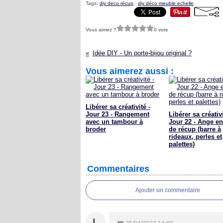
Tags:
diy deco récup
,
diy déco meuble echelle
Vous aimez ?
0 vote
Idée DIY - Un porte-bijou original ?
Vous aimerez aussi :
Libérer sa créativité -
Jour 23 - Rangement
Libérer sa créativi
avec un tambour à
Jour 22 - Ange en
broder
de récup (barre à
rideaux, perles et
palettes)
Commentaires
Ajouter un commentaire
L