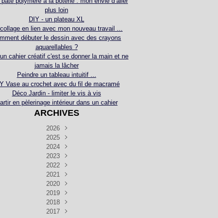
 pâte polymère à la poterie : mon envie d’aller
plus loin
DIY - un plateau XL
collage en lien avec mon nouveau travail ...
mment débuter le dessin avec des crayons
aquarellables ?
 un cahier créatif c'est se donner la main et ne
jamais la lâcher
Peindre un tableau intuitif ...
Y Vase au crochet avec du fil de macramé
Déco Jardin - limiter le vis à vis
artir en pèlerinage intérieur dans un cahier
ARCHIVES
2026
2025
Juillet
(5)
Décembre
2024
Juin
(4)
(4)
Novembre
Décembre
2023
Mai
(3)
(3)
(2)
Décembre
Novembre
Octobre
2022
Avril
(3)
(4)
(24)
(2)
Septembre
Novembre
Décembre
Octobre
2021
Mars
(3)
(5)
(3)
(5)
(1)
Septembre
Novembre
Décembre
Octobre
2020
Janvier
Août
(1)
(1)
(5)
(2)
(4)
(3)
Septembre
Novembre
Décembre
Octobre
2019
Juillet
Août
(2)
(2)
(6)
(5)
(7)
(3)
Septembre
Septembre
Novembre
Décembre
2018
Juillet
Août
Juin
(1)
(2)
(4)
(6)
(6)
(6)
(6)
Novembre
Décembre
Octobre
2017
Juillet
Août
Août
Juin
Mai
(1)
(4)
(4)
(2)
(1)
(5)
(4)
(1)