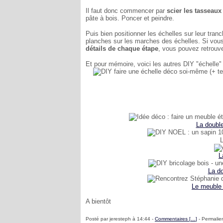
Il faut donc commencer par
scier les tasseaux
pâte à bois. Poncer et peindre.
Puis bien positionner les échelles sur leur tranc
planches sur les marches des échelles. Si vou
détails de chaque étape
, vous pouvez retrou
Et pour mémoire, voici les autres DIY "échelle" 
La double
L
L
La d
Le meuble 
A bientôt
Posté par jeresteph à 14:44 -
Commentaires [
…
]
- Permalien