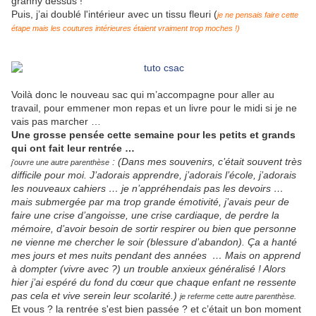
granny dessus !
Puis, j’ai doublé l'intérieur avec un tissu fleuri (
je ne pensais faire cette
étape mais les coutures intérieures étaient vraiment trop moches !)
Voilà donc le nouveau sac qui m’accompagne pour aller au
travail, pour emmener mon repas et un livre pour le midi si je ne
vais pas marcher …
Une grosse pensée cette semaine pour les petits et grands
qui ont fait leur rentrée …
: (Dans mes souvenirs, c’était souvent très
j'ouvre une autre parenthèse
difficile pour moi. J’adorais apprendre, j’adorais l’école, j’adorais
les nouveaux cahiers … je n’appréhendais pas les devoirs …
mais submergée par ma trop grande émotivité, j’avais peur de
faire une crise d’angoisse, une crise cardiaque, de perdre la
mémoire, d’avoir besoin de sortir respirer ou bien que personne
ne vienne me chercher le soir (blessure d’abandon). Ça a hanté
mes jours et mes nuits pendant des années … Mais on apprend
à dompter (vivre avec ?) un trouble anxieux généralisé ! Alors
hier j’ai espéré du fond du cœur que chaque enfant ne ressente
pas cela et vive serein leur scolarité.)
je referme cette autre parenthèse.
Et vous ? la rentrée s'est bien passée ? et c’était un bon moment