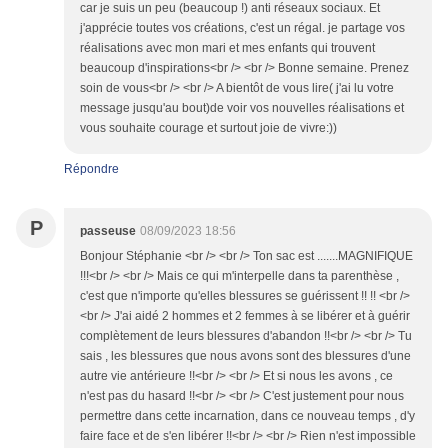
car je suis un peu (beaucoup !) anti réseaux sociaux. Et
j'apprécie toutes vos créations, c'est un régal. je partage vos
réalisations avec mon mari et mes enfants qui trouvent
beaucoup d'inspirations<br /> <br /> Bonne semaine. Prenez
soin de vous<br /> <br /> A bientôt de vous lire( j'ai lu votre
message jusqu'au bout)de voir vos nouvelles réalisations et
vous souhaite courage et surtout joie de vivre:))
Répondre
P
passeuse
08/09/2023 18:56
Bonjour Stéphanie <br /> <br /> Ton sac est .......MAGNIFIQUE
!!!<br /> <br /> Mais ce qui m'interpelle dans ta parenthèse ,
c'est que n'importe qu'elles blessures se guérissent !! !! <br />
<br /> J'ai aidé 2 hommes et 2 femmes à se libérer et à guérir
complètement de leurs blessures d'abandon !!<br /> <br /> Tu
sais , les blessures que nous avons sont des blessures d'une
autre vie antérieure !!<br /> <br /> Et si nous les avons , ce
n'est pas du hasard !!<br /> <br /> C'est justement pour nous
permettre dans cette incarnation, dans ce nouveau temps , d'y
faire face et de s'en libérer !!<br /> <br /> Rien n'est impossible