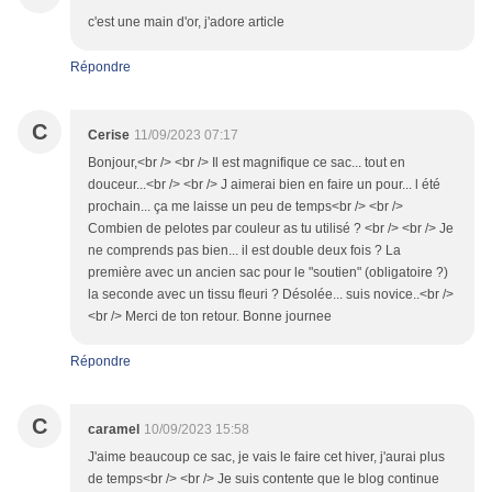
c'est une main d'or, j'adore article
Répondre
C
Cerise
11/09/2023 07:17
Bonjour,<br /> <br /> Il est magnifique ce sac... tout en
douceur...<br /> <br /> J aimerai bien en faire un pour... l été
prochain... ça me laisse un peu de temps<br /> <br />
Combien de pelotes par couleur as tu utilisé ? <br /> <br /> Je
ne comprends pas bien... il est double deux fois ? La
première avec un ancien sac pour le "soutien" (obligatoire ?)
la seconde avec un tissu fleuri ? Désolée... suis novice..<br />
<br /> Merci de ton retour. Bonne journee
Répondre
C
caramel
10/09/2023 15:58
J'aime beaucoup ce sac, je vais le faire cet hiver, j'aurai plus
de temps<br /> <br /> Je suis contente que le blog continue