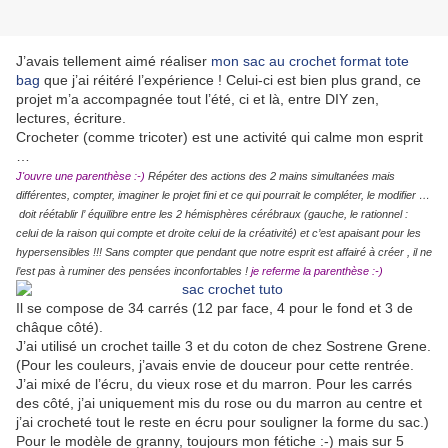
J’avais tellement aimé réaliser
mon sac au crochet format tote
bag
que j’ai réitéré l’expérience ! Celui-ci est bien plus grand, ce
projet m’a accompagnée tout l’été, ci et là, entre DIY zen,
lectures, écriture.
Crocheter (comme tricoter) est une activité qui calme mon esprit
…
J'ouvre une parenthèse :-)
Répéter des actions des 2 mains simultanées mais
différentes, compter, imaginer le projet fini et ce qui pourrait le compléter, le modifier …
doit réétablir l’ équilibre entre les 2 hémisphères cérébraux (gauche, le rationnel :
celui de la raison
qui compte et droite celu
i de la créativité) et c’est apaisant pour les
hypersensibles !!! Sans compter que pendant que notre esprit est affairé à créer , il ne
l’est pas à ruminer des pensées inconfortables !
je referme la parenthèse :-)
Il se compose de 34 carrés (12 par face, 4 pour le fond et 3 de
châque côté).
J’ai utilisé un crochet taille 3 et du coton de chez Sostrene Grene.
(Pour les couleurs, j’avais envie de douceur pour cette rentrée.
J’ai mixé de l’écru, du vieux rose et du marron. Pour les carrés
des côté, j’ai uniquement mis du rose ou du marron au centre et
j’ai crocheté tout le reste en écru pour souligner la forme du sac.)
Pour le modèle de granny, toujours mon fétiche :-) mais sur 5