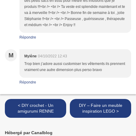
des petits sacs en tissu pour mettre les infusions que je
produis !!!<br /> <br /> Ta veste est splendide maintenant et te
va à merveille !!<br /> <br /> Bonne fin de semaine à toi , jolie
Stéphanie !!<br /> <br /> Passeuse , guérisseuse , thérapeute
et médium <br /> <br /> Enjoy !!
Répondre
M
Mylène
04/10/2022 12:43
Trop bien j’adore aussi customiser les vêtements ils prennent
vraiment une autre dimension plus perso bravo
Répondre
< DIY crochet - Un
DIY – Faire un meuble
amigurumi RENNE
inspiration LEGO >
Hébergé par Canalblog