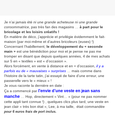
Je n’ai jamais été
ni une grande acheteuse ni une grande
consommatrice
, pas très fan des magasins …
à part pour le
bricolage et les loisirs créatifs !
En matière de déco, j’apprécie et privilégie évidemment le fait-
maison (par moi-même et d’autres bricoleurs (euses) !)
Concernant l’habillement,
le développement du « seconde
main »
est une bénédiction pour moi et je pense ne pas me
tromper en disant que depuis quelques années, 4 de mes achats
sur 5 en « textiles » est « d’occasion ».
Alors forcément, en vente à distance et en + d’occasion,
il y a
parfois eu de « mauvaises » surprises
… mais comme dans
l’histoire de la tarte tatin, j’ai essayé de faire d’une erreur, une
passerelle vers le « mieux » !
Je vous raconte la dernière en date :
l’envie d’une veste en jean sans
Ça a commencé par
manche
… Hop, directement « Vint… » (pour ne pas nommer
cette appli tant connue !) , quelques clics plus tard, une veste en
jean clair « très bon état », Lee, à ma taille, était commandée
pour 6 euros frais de port inclus.