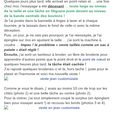
Quelques jours plus tard, elle arrivait en point relais et … une fois
chez moi, l’essayage a été
décevant
…
toute large au niveau
de la taille et une tâche en filigrane juste devant au niveau
de la bande centrale des boutons !
Je l’ai posée dans la bannette à linges à laver et à chaque
tournée, je la laissais dans le fond de celle-ci avec la même
déception.
Puis, un jour, je ne sais pas pourquoi, je l’ai réessayée, je l’ai
épinglée sur moi en ajustant la taille … j’ai sorti la machine à
coudre …
Impec ! le problème « veste taillée comme un sac à
patate » était réglé !
Ensuite,
j’ai sorti un tambour à broder, un libre de broderie pour
apprendre d’autres points que le point droit et le
point de nœud
et
quelques heures plus tard,
la tâche était cachée !
J’ai rajouté quelques broderies ci et là, hors tache !, juste pour le
plaisir et l’harmonie et voici ma nouvelle veste !
Comme je vous le disais, j' avais au moins 10 cm de trop sur les
côtés (photo 1) et une belle tâche au centre (photo 2).
Pour la cintrer, j'ai tout simplement coupé le surplus (en épinglant
bien pour essayer avant !) et recousu les bords (photos 3 et 4).