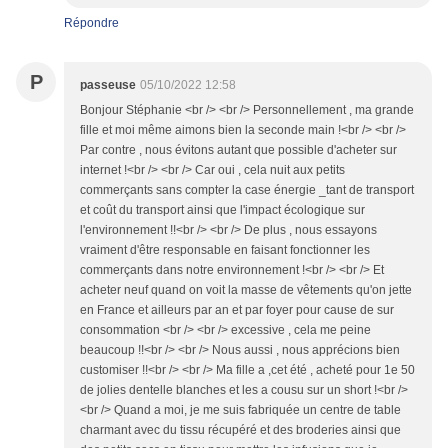
Répondre
P
passeuse
05/10/2022 12:58
Bonjour Stéphanie <br /> <br /> Personnellement , ma grande
fille et moi même aimons bien la seconde main !<br /> <br />
Par contre , nous évitons autant que possible d'acheter sur
internet !<br /> <br /> Car oui , cela nuit aux petits
commerçants sans compter la case énergie _tant de transport
et coût du transport ainsi que l'impact écologique sur
l'environnement !!<br /> <br /> De plus , nous essayons
vraiment d'être responsable en faisant fonctionner les
commerçants dans notre environnement !<br /> <br /> Et
acheter neuf quand on voit la masse de vêtements qu'on jette
en France et ailleurs par an et par foyer pour cause de sur
consommation <br /> <br /> excessive , cela me peine
beaucoup !!<br /> <br /> Nous aussi , nous apprécions bien
customiser !!<br /> <br /> Ma fille a ,cet été , acheté pour 1e 50
de jolies dentelle blanches et les a cousu sur un short !<br />
<br /> Quand a moi, je me suis fabriquée un centre de table
charmant avec du tissu récupéré et des broderies ainsi que