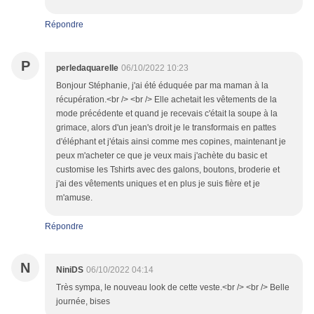
Répondre
P
perledaquarelle
06/10/2022 10:23
Bonjour Stéphanie, j'ai été éduquée par ma maman à la
récupération.<br /> <br /> Elle achetait les vêtements de la
mode précédente et quand je recevais c'était la soupe à la
grimace, alors d'un jean's droit je le transformais en pattes
d'éléphant et j'étais ainsi comme mes copines, maintenant je
peux m'acheter ce que je veux mais j'achète du basic et
customise les Tshirts avec des galons, boutons, broderie et
j'ai des vêtements uniques et en plus je suis fière et je
m'amuse.
Répondre
N
NiniDS
06/10/2022 04:14
Très sympa, le nouveau look de cette veste.<br /> <br /> Belle
journée, bises