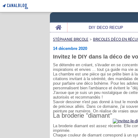
Home
DIY DECO RECUP
STÉPHANIE BRICOLE
>
BRICOLES DÉCO EN RÉCU
14 décembre 2020
Invitez le DIY dans la déco de 
Se détendre en créant, s'évader en se concentr
inspirations et envies ... tout ça guide ma vie a
La chambre est une pièce qui se prête bien à la
citations invitant à la sérénité, des mandalas 
pour parfaire une déco bohème. Pour les adole
personnalisent bien l'ambiance et évitent le "d
J'avoue que je suis un peu nostalgique de cette 
autorisés et recommandés !
Savoir dessiner n'est pas donné à tout le monde
de précieux alliés. Dans ce domaine, j'ai souvent
peinture par numéros. On réalise de vraies œuvre
La broderie "diamant"
La broderie diamant est assez récente. Elle cons
imprimée.
Chaque couleur de diamant correspond à un symb