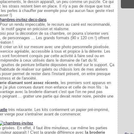
emplacements, le dessin apparaît, un peu comme un puzzle. Ce qui
c les strass restent bien en place. Il n'y a pas de risque que tout
 les perles à chauffer par exemple pour qui aucun faux geste n'est
asser !)
s. Pour un rendu impeccable, le recours au carré est recommandé,
i le motif gagne en précision et réalisme.
hoisi pour la décoration de sa chambre, on pourra s'orienter vers
 de personnages ... Les grands formats (90 x 120 cm !) offrent
éation !
 créer un kit sur mesure avec une photo personnelle pixelisée.
'exercice agréable, accessible à tous et propice à la détente. Les
 sont forcément conquis par cette activité à faire seul ou en
méprendre à ceux utilisés dans le domaine de l'art du fil.
gouttes de peinture brillante déposées en relief sur le support. Ça
l'habitude de réaliser sur galets ou châssis lors de mes ateliers
 poser permet de rester dans l'instant présent, on entre presque
stress et de l'anxiété.
derie diamant sont assez récents
, les premiers sont apparus en
ue j'ai plus connues durant mon enfance et celle de mon fils : la
'avantage avec la broderie diamant c'est que l'on ne peut pas
ignant ... gratter une partie qui devait rester noire, peindre une
uelle
très relaxante. Les kits contiennent un papier pré-imprimé,
er vierge pour s'entraîner avant de commencer.
s grisées. En effet, il faut être minutieux, car même les parties
couleur apparaît ! C'est la grande différence avec
la broderie