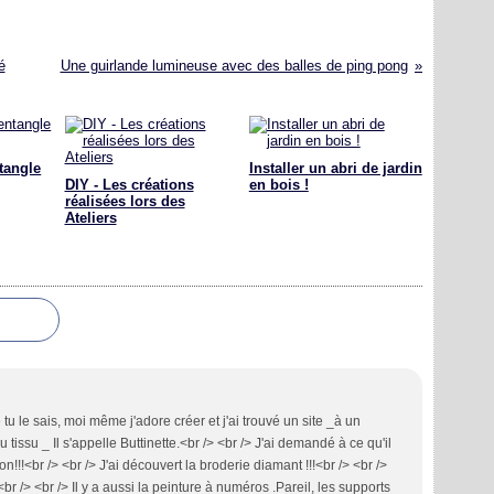
é
Une guirlande lumineuse avec des balles de ping pong
tangle
Installer un abri de jardin
DIY - Les créations
en bois !
réalisées lors des
Ateliers
 le sais, moi même j'adore créer et j'ai trouvé un site _à un
issu _ Il s'appelle Buttinette.<br /> <br /> J'ai demandé à ce qu'il
on!!!<br /> <br /> J'ai découvert la broderie diamant !!!<br /> <br />
 /> <br /> Il y a aussi la peinture à numéros .Pareil, les supports