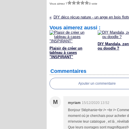
Vous aimez ?
0 vote
DIY déco récup nature - un ange en bois flott
Vous aimerez aussi :
DIY Mandala, zen
Plaisir de créer un
ou doodle ?
tableau à cases
"INSPIRANT"
Commentaires
Ajouter un commentaire
M
myriam
15/12/2020 13:52
Bonjour Stéphanie<br /> <br /> Comme tu
moment où je cherchais pour acheter du t
m'envoie leur catalogue , et là , révélati
Que leurs ouvrages sont magnifiques!!<br