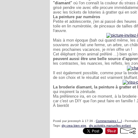
"diamant"
où l'on connaît la couleur du strass 
grisé pendre vie avec elle procure immédiatemen
avec les tickets de loteries à gratter qui en soit
La peinture par numéros
Petite et adolescente, j'en ai passé des heure
toile en lin numérotée, de pinceaux de tailles d
l'œuvre.
Mais à mon époque (bah oui quand même, les anné
souviens avoir fait une ferme, un arbre, un chât
mes prochaines vacances, je m'en offre un !
Cet éléphant (mon animal préféré ...) bien qu'en
peuvent aussi être une belle source d'appre
les contrastes, les nuances, les reflets, les zo
Il est également possible, comme pour la brode
de son choix et le résultat est vraiment bluffan
La broderie diamant, la peinture à gratter et
qui inspirent la zénitude.
Ma préférence ira, en ce moment, à la broderie 
car c'est un DIY que l'on peut faire en famille ! 
À bientôt
Posté par jeresteph à 17:36 -
Commentaires [
…
]
- Permalien
Tags:
diy crea bien etre
,
diy activités manuelles enfant