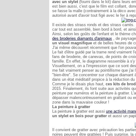
avec un stylet
(fourni dans le kit) dans leurs 
est bien aussi, c'est que le film est collant, don
se fasse la malle (contrairement à la déco avec
autorisé avant d'avoir tout figé avec le fer à rep
Il existe des strass ronds et des strass carré
car tout est assemblé, bien bord à bord, et ains
Ainsi, selon les goûts de l'enfant et le thème c
des broderies diamants d'animaux
, de paysage,
un visuel magnifique
et de belles heures de cr
J'ai même découvert récemment que l'on pouvait
Le fait d'être guidé par la trame rend vraiment l
fans de broderie, de canevas, de points de croix
famille. En effet, le diagramme ressemble à s'y 
Visuellement, on a l'impression que ce sont des 
me fait vraiment penser au pointillisme que j'ai 
"bien-être". Se concentrer sur chaque diamant à
dans un état méditatif propice à la réduction du 
Comme je le disais plus haut,
ces kits de bro
2015. Finalement, ils font suite aux activités q
peinture par numéros et la peinture à gratter. L
dépasser malencontreusement en grattant ou en pe
zone dans la mauvaise couleur !
La peinture à gratter
La peinture à gratter est aussi
une activité man
un stylet en bois pour gratter
et aussi un papi
Il convient de gratter avec précaution les partie
noires peuvent être grattées ! Puis surprise, la 