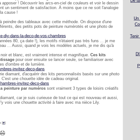
De la
à apposer ! Découvrir les arcs-en-ciel de couleurs et voir le dessin
t un sentiment de satisfaction. À moins que ce ne soit l'analogie
 la cause !
Un 
s à peindre des tableaux avec cette méthode. On dispose d'une
Co
ifférents, des petits pots de peinture numérotés et une photo de
Tenir
es 80, ça date !), les motifs n'étaient pas très funs ... je me
eau ... Aussi, quand je vois les modèles actuels, je me dis qu'à
DI
 noir et blanc, est vraiment intense et magnifique.
Ces kits
ntissage
pour oser ensuite se lancer seule, se familiariser avec
nes d'ombre et de lumière.
P
rie diamant, d'acquérir des kits personnalisés basés sur une photo
t. C'est une chouette idée de cadeau original.
 la peinture par numéros
sont vraiment 3 types de loisirs créatifs
diamant, car je suis curieuse de tout ce qui est nouveau et aussi,
J'y vois une chouette activité à faire avec ma nièce Lily.
 [
#
]