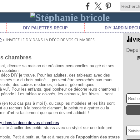
DIY PALETTES RECUP
DIY JARDIN REC
VI
P
>
INVITEZ LE DIY DANS LA DÉCO DE VOS CHAMBRES
Depuis
vos chambres
ant, décorer sa maison de créations personnelles au gré de ses
u quotidien.
 déco DIY je trouve. Pour les adultes, des tableaux avec des
dessinés sur du bois patiné ... peuvent être accrochés aux murs
scents, des cadres modernes, urbains, géométriques
éjà vu". Pour les enfants, quel bonheur de décorer leurs chambres !
période ! Les tableaux colorés, les animaux, les frises ... sont
 (en tout cas pas à moi !), du coup les modèles et les kits sont
 eu recours à la broderie diamant, la peinture à gratter ou la
s d'art si facilement que ça en devient addictif !
iste à coller des petits strass avec un stylet sur une toile pré-
ole. Petit à petit, au fur et à mesure de
l'apposition des strass