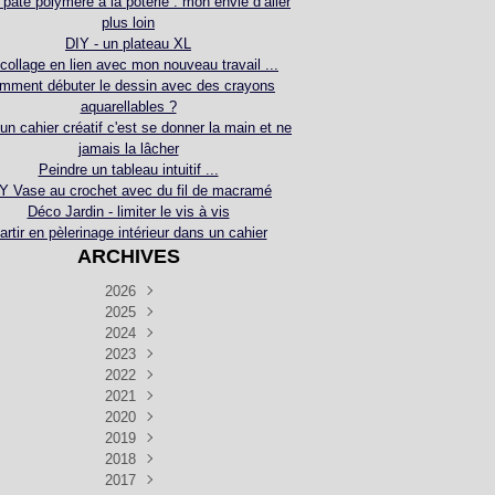
 pâte polymère à la poterie : mon envie d’aller
plus loin
DIY - un plateau XL
collage en lien avec mon nouveau travail ...
mment débuter le dessin avec des crayons
aquarellables ?
 un cahier créatif c'est se donner la main et ne
jamais la lâcher
Peindre un tableau intuitif ...
Y Vase au crochet avec du fil de macramé
Déco Jardin - limiter le vis à vis
artir en pèlerinage intérieur dans un cahier
ARCHIVES
2026
2025
Juillet
(5)
Décembre
2024
Juin
(4)
(4)
Novembre
Décembre
2023
Mai
(3)
(3)
(2)
Décembre
Novembre
Octobre
2022
Avril
(3)
(4)
(24)
(2)
Septembre
Novembre
Décembre
Octobre
2021
Mars
(3)
(5)
(3)
(5)
(1)
Septembre
Novembre
Décembre
Octobre
2020
Janvier
Août
(1)
(1)
(5)
(2)
(4)
(3)
Septembre
Novembre
Décembre
Octobre
2019
Juillet
Août
(2)
(2)
(6)
(5)
(7)
(3)
Septembre
Septembre
Novembre
Décembre
2018
Juillet
Août
Juin
(1)
(2)
(4)
(6)
(6)
(6)
(6)
Novembre
Décembre
Octobre
2017
Juillet
Août
Août
Juin
Mai
(1)
(4)
(4)
(2)
(1)
(5)
(4)
(1)