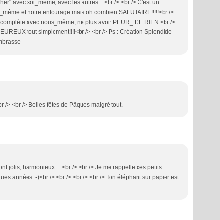
cher" avec soi_même, avec les autres ...<br /> <br /> C'est un
ous_même et notre entourage mais oh combien SALUTAIRE!!!!!<br />
complète avec nous_même, ne plus avoir PEUR_ DE RIEN.<br />
re HEUREUX tout simplement!!!!<br /> <br /> Ps : Création Splendide
embrasse
<br /> <br /> Belles fêtes de Pâques malgré tout.
 jolis, harmonieux ....<br /> <br /> Je me rappelle ces petits
lques années :-)<br /> <br /> <br /> <br /> Ton éléphant sur papier est