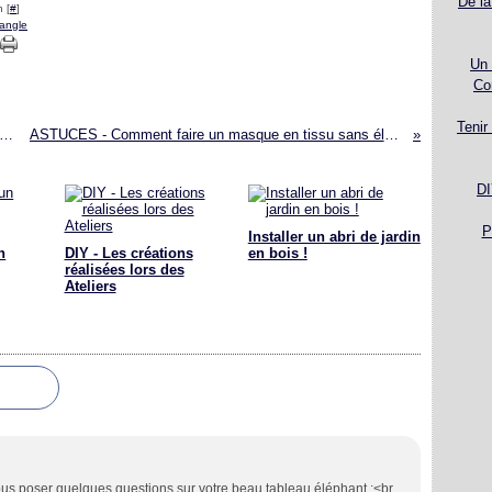
De la
 [
#
]
tangle
Un 
Co
Tenir
écoration et ameublement pour la salle de bain
ASTUCES - Comment faire un masque en tissu sans élastique ?
DI
P
Installer un abri de jardin
n
DIY - Les créations
en bois !
réalisées lors des
Ateliers
vous poser quelques questions sur votre beau tableau éléphant :<br