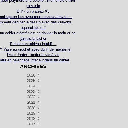
 pâte polymère à la poterie : mon envie d’aller
plus loin
DIY - un plateau XL
collage en lien avec mon nouveau travail ...
mment débuter le dessin avec des crayons
aquarellables ?
 un cahier créatif c'est se donner la main et ne
jamais la lâcher
Peindre un tableau intuitif ...
Y Vase au crochet avec du fil de macramé
Déco Jardin - limiter le vis à vis
artir en pèlerinage intérieur dans un cahier
ARCHIVES
2026
2025
Juillet
(5)
Décembre
2024
Juin
(4)
(4)
Novembre
Décembre
2023
Mai
(3)
(3)
(2)
Décembre
Novembre
Octobre
2022
Avril
(3)
(4)
(24)
(2)
Septembre
Novembre
Décembre
Octobre
2021
Mars
(3)
(5)
(3)
(5)
(1)
Septembre
Novembre
Décembre
Octobre
2020
Janvier
Août
(1)
(1)
(5)
(2)
(4)
(3)
Septembre
Novembre
Décembre
Octobre
2019
Juillet
Août
(2)
(2)
(6)
(5)
(7)
(3)
Septembre
Septembre
Novembre
Décembre
2018
Juillet
Août
Juin
(1)
(2)
(4)
(6)
(6)
(6)
(6)
Novembre
Décembre
Octobre
2017
Juillet
Août
Août
Juin
Mai
(1)
(4)
(4)
(2)
(1)
(5)
(4)
(1)