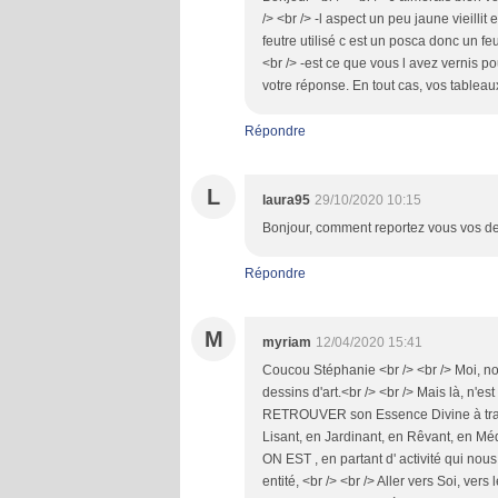
/> <br /> -l aspect un peu jaune vieillit
feutre utilisé c est un posca donc un fe
<br /> -est ce que vous l avez vernis p
votre réponse. En tout cas, vos tableau
Répondre
L
laura95
29/10/2020 10:15
Bonjour, comment reportez vous vos des
Répondre
M
myriam
12/04/2020 15:41
Coucou Stéphanie <br /> <br /> Moi, non
dessins d'art.<br /> <br /> Mais là, n'es
RETROUVER son Essence Divine à traver
Lisant, en Jardinant, en Rêvant, en Médit
ON EST , en partant d' activité qui nous 
entité, <br /> <br /> Aller vers Soi, v