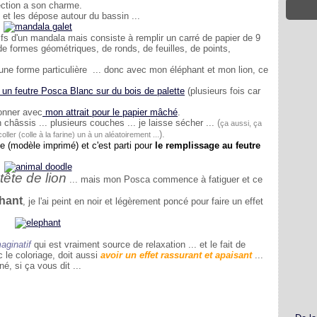
fection a son charme.
 et les dépose autour du bassin ...
 d'un mandala mais consiste à remplir un carré de papier de 9
de formes géométriques, de ronds, de feuilles, de points,
une forme particulière ... donc avec mon éléphant et mon lion, ce
 un feutre Posca Blanc sur du bois de palette
(plusieurs fois car
fonner avec
mon attrait pour le papier mâché
.
n châssis ... plusieurs couches ... je laisse sécher ...
(
ça aussi, ça
).
ler (colle à la farine) un à un aléatoirement ...
ie (modèle imprimé) et c'est parti pour
le remplissage au feutre
tête de lion
... mais mon Posca commence à fatiguer et ce
phant
, je l'ai peint en noir et légèrement poncé pour faire un effet
maginatif
qui est vraiment source de relaxation ... et le fait de
 le coloriage, doit aussi
avoir un effet rassurant et apaisant
...
é, si ça vous dit ...