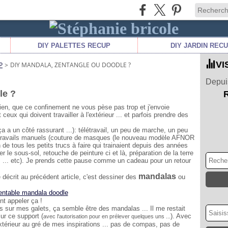
DIY PALETTES RECUP
DIY JARDIN REC
VI
P
>
DIY MANDALA, ZENTANGLE OU DOODLE ?
Depuis
le ?
ien, que ce confinement ne vous pèse pas trop et j'envoie
eux qui doivent travailler à l'extérieur ... et parfois prendre des
ça a un côté rassurant ...): télétravail, un peu de marche, un peu
e/travails manuels (couture de masques (le nouveau modèle AFNOR
n de tous les petits trucs à faire qui trainaient depuis des années
er le sous-sol, retouche de peinture ci et là, préparation de la terre
s ... etc). Je prends cette pause comme un cadeau pour un retour
mandalas
 décrit au précédent article, c'est dessiner des
ou
nt appeler ça !
is sur mes galets, ça semble être des mandalas ... Il me restait
sur ce support (
). Avec
avec l'autorisation pour en prélever quelques uns ...
'extérieur au gré de mes inspirations ... pas de compas, pas de