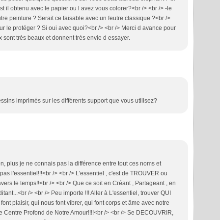
 est il obtenu avec le papier ou l avez vous colorer?<br /> <br /> -le
utre peinture ? Serait ce faisable avec un feutre classique ?<br />
our le protéger ? Si oui avec quoi?<br /> <br /> Merci d avance pour
x sont très beaux et donnent très envie d essayer.
sins imprimés sur les différents support que vous utilisez?
, plus je ne connais pas la différence entre tout ces noms et
t pas l'essentiel!!!<br /> <br /> L'essentiel , c'est de TROUVER ou
s le temps!!<br /> <br /> Que ce soit en Créant , Partageant , en
ant...<br /> <br /> Peu importe !!! Aller à L'essentiel, trouver QUI
font plaisir, qui nous font vibrer, qui font corps et âme avec notre
ers le Centre Profond de Notre Amour!!!!<br /> <br /> Se DECOUVRIR,