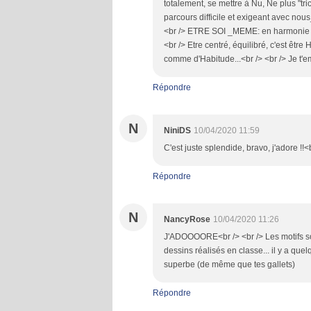
totalement, se mettre à Nu, Ne plus "tri
parcours difficile et exigeant avec n
<br /> ETRE SOI _MEME: en harmonie 
<br /> Etre centré, équilibré, c'est êt
comme d'Habitude...<br /> <br /> Je t'
Répondre
N
NiniDS
10/04/2020 11:59
C'est juste splendide, bravo, j'adore !!
Répondre
N
NancyRose
10/04/2020 11:26
J'ADOOOORE<br /> <br /> Les motifs sont
dessins réalisés en classe... il y a que
superbe (de même que tes gallets)
Répondre