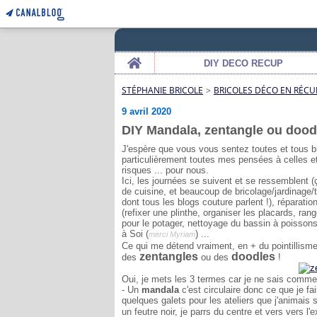
Home
DIY DECO RECUP
STÉPHANIE BRICOLE
>
BRICOLES DÉCO EN RÉCU
9 avril 2020
DIY Mandala, zentangle ou dood
J'espère que vous vous sentez toutes et tous b
particulièrement toutes mes pensées à celles et c
risques ... pour nous.
Ici, les journées se suivent et se ressemblent (
de cuisine, et beaucoup de bricolage/jardinag
dont tous les blogs couture parlent !), réparatio
(refixer une plinthe, organiser les placards, rang
pour le potager, nettoyage du bassin à poisson
à Soi (
) ...
merci Myriam
Ce qui me détend vraiment, en + du pointillisme
zentangles
doodles
des
ou des
!
Oui, je mets les 3 termes car je ne sais comme
- Un
mandala
c'est circulaire donc ce que je fa
quelques galets pour les ateliers que j'animais 
un feutre noir, je parrs du centre et vers vers l