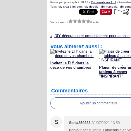
Posté par jeresteph à 18:17 -
Commentaires [
…
]
- Permalien
Tags:
diy crea bien etre
,
diy doodle
,
diy mandala
,
diy zen
Vous aimez ?
0 vote
DIY d
Vous aimerez aussi :
Invitez le DIY dans la
déco de vos chambres
Plaisir de créer u
tableau à cases
"INSPIRANT"
Commentaires
Ajouter un commentaire
S
Sonia250883
31/07/2021 13:59
Bonjour <br /> <br /> J aimerais bien 