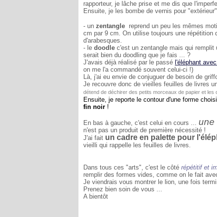
rapporteur, je lâche prise et me dis que l'imper
Ensuite, je les bombe de vernis pour "extérieur"
- un
zentangle
reprend un peu les mêmes motifs
cm par 9 cm. On utilise toujours une répétition 
d'arabesques.
- le
doodle
c'est un zentangle mais qui remplit 
serait bien du doodling que je fais ... ?
J'avais déjà réalisé par le passé
l'éléphant avec
on me l'a commandé souvent celui-ci !)
Là, j'ai eu envie de conjuguer de besoin de grif
Je recouvre donc de vieilles feuilles de livres u
détend de déchirer des petits morceaux de papier et les col
Ensuite, je reporte le contour d'une forme chois
fin noir
!
une 
En bas à gauche, c'est celui en cours ...
n'est pas un produit de première nécessité !
un cadre en palette pour l'élé
J'ai fait
vieilli qui rappelle les feuilles de livres.
Dans tous ces "arts", c'est le côté
répétitif et i
remplir des formes vides, comme on le fait avec
Je viendrais vous montrer le lion, une fois termin
Prenez bien soin de vous ...
A bientôt