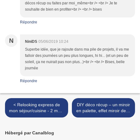
décos récup ou faites par moi_même<br /> <br /> Je te
souhaite de bien en profiter<br /> <br /> bises
Répondre
N
NiniDS
05/06/2019 10:24
Superbe idée, que je rajoute dans ma pile de projets, il va me
falloir des journées un peu plus longues, hi hi... (et un peu de
soleil, ça ne nuirait pas non plus...)<br /> <br /> Bises, belle
journée
Répondre
< Relooking express de
DIY déco récup – un miroir
mon séjour/cuisine - 2 murs
en palette, effet miroir de la
en « vert de gris », ça
vie ? >
change tout !
Hébergé par Canalblog