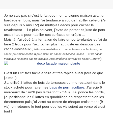
Je ne sais pas si c'est le fait que mon ancienne maison avait un
bardage en bois, mais j'ai tendance à vouloir habiller celle-ci (j'y
suis depuis 5 ans 1/2) de multiples décos pour cacher le
ravalement ... Le plus souvent, j'évite de percer et j'use de pots
assez hauts pour habiller ces surfaces en crépis ...
Mais là, j'ai cédé à la tentation de faire un porte-plantes et j'ai du
faire 2 trous pour l'accrocher plus haut juste en dessous des
cache-moineaux (
drôle de nom d'ailleurs ... un cache-nez cache le nez, un
cache-poussière cache la poussière, un cache-oeil cache un oeil .... et un cache-
)
moineaux ne cache pas les oiseaux, il les empêche de venir se nicher ...bref !!!
C'est un DIY très facile à faire et très rapide aussi (tout ce que
j'aime !).
J'ai utilisé 3 lattes de bois de terrasses qui me restaient dans le
stock acheté pour faire mes
bacs de permaculture
. J'ai scié 6
morceaux de 1m20 (les lattes font 2m40). J'ai poncé les bords,
j'ai positionné les 6 lattes en quadrillage en respectant bien les
écartements puis j'ai vissé au centre de chaque croisement (9
vis), on retourne le tout pour que les vis soient au verso et c'est
tout !