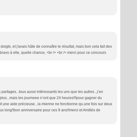
s doigts, et j'avais hâte de connaître le résultat, mais bon cela fait des
avo à elle, quelle chance, <br /> <br /> merci pour ce concours
partages...tous aussi intéressants les uns que les autres...j’en
re plus...mais les journeee n’ont que 24 heures!!!pour gagner du
t une aide précieuse...la mienne ne fonctionne qu.une fois sur deux
us long!!bon anniversaire pour ces 9 ans!!merci et Amitiés de