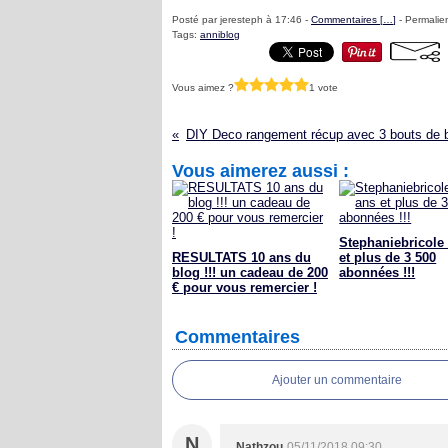
Posté par jeresteph à 17:46 -
Commentaires [
…
]
- Permalien
Tags:
anniblog
Vous aimez ?
1 vote
Vous aimerez aussi :
Stephaniebricole 
RESULTATS 10 ans du
et plus de 3 500
blog !!! un cadeau de 200
abonnées !!!
€ pour vous remercier !
Commentaires
Ajouter un commentaire
N
Nathzou
05/11/2018 09:30