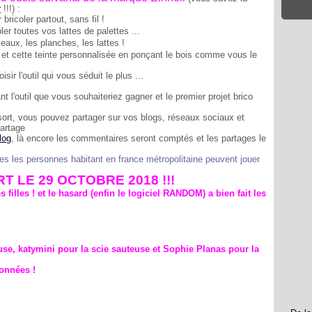
r
!!!) :
bricoler partout, sans fil !
r toutes vos lattes de palettes ...
eaux, les planches, les lattes !
et cette teinte personnalisée en ponçant le bois comme vous le
sir l'outil qui vous séduit le plus ...
 l'outil que vous souhaiteriez gagner et le premier projet brico
sort, vous pouvez partager sur vos blogs, réseaux sociaux et
partage
log
, là encore les commentaires seront comptés et les partages le
seules les personnes habitant en france métropolitaine peuvent jouer
T LE 29 OCTOBRE 2018 !!!
s filles ! et le hasard (enfin le logiciel RANDOM) a bien fait les
e, katymini pour la scie sauteuse et Sophie Planas pour la
onnées !