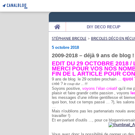
Home
DIY DECO RECUP
STÉPHANIE BRICOLE
>
BRICOLES DÉCO EN RÉCU
5 octobre 2018
2009-2018 – déjà 9 ans de blog 
EDIT DU 29 OCTOBRE 2018 /
MERCI POUR VOS NOS NOMB
FIN DE L ARTICLE POUR CO
quoi 
9 ans de blog le 29 octobre prochain …
créé ?
le coup dur ... !!!
Soyons positive,
voyons l’élan créatif
qu’il me p
plaisir et faire grandir cette passion , voyons
le
les messages d’une infinie gentillesse et bienv
quoi bon, tout ce temps passé ... ?), les salons 
…
Mais n'oublions pas les partenariats noués avec
travailler !)
Et en parlant d'outils ..., pour ce bloganniversai
Vous avez donc la possibilité de gagner un de