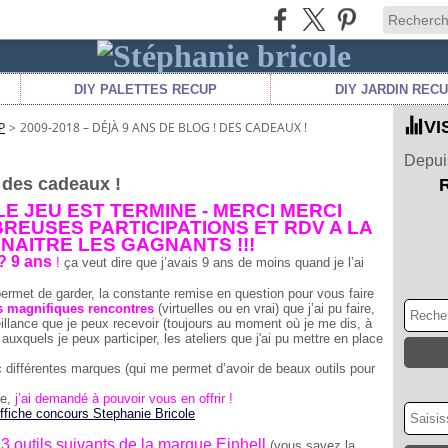
DIY PALETTES RECUP
DIY JARDIN REC
VI
P
>
2009-2018 – DÉJÀ 9 ANS DE BLOG ! DES CADEAUX !
Depuis
! des cadeaux !
 LE JEU EST TERMINE - MERCI MERCI
REUSES PARTICIPATIONS ET RDV A LA
NNAITRE LES GAGNANTS !!!
? 9 ans
!
ça veut dire que j’avais 9 ans de moins quand je l’ai
ermet de garder, la constante remise en question pour vous faire
s magnifiques rencontres
(virtuelles ou en vrai) que j’ai pu faire,
eillance que je peux recevoir (toujours au moment où je me dis, à
auxquels je peux participer, les ateliers que j'ai pu mettre en place
 différentes marques (qui me permet d’avoir de beaux outils pour
re,
j’ai demandé à pouvoir vous en offrir !
3 outils suivants de la marque Einhell
s
(vous savez la