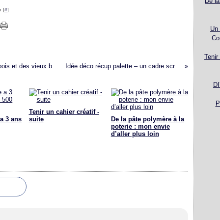
De la
 [
#
]
Un 
Co
Tenir
DIY Deco rangement récup avec 3 bouts de bois et des vieux bocaux !
Idée déco récup palette – un cadre scrabble
DI
P
Tenir un cahier créatif -
a 3 ans
suite
De la pâte polymère à la
poterie : mon envie
d’aller plus loin