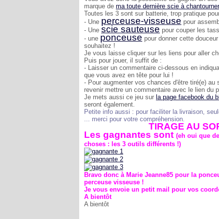
marque de
ma toute dernière scie à chantourne
Toutes les 3 sont sur batterie, trop pratique pour 
perceuse-visseuse
- Une
pour assemble
scie sauteuse
- Une
pour couper les tass
ponceuse
- une
pour donner cette douceur 
souhaitez !
Je vous laisse cliquer sur les liens pour aller choi
Puis pour jouer, il suffit de :
- Laisser un commentaire ci-dessous en indiquant
que vous avez en tête pour lui !
- Pour augmenter vos chances d'être tiré(e) au 
revenir mettre un commentaire avec le lien du 
Je mets aussi ce jeu sur
la page facebook du b
seront également.
Petite info aussi : pour faciliter la livraison, 
... merci pour votre compréhension.
TIRAGE AU SOR
Les gagnantes sont
(eh oui que de
choses : les 3 outils différents !)
Bravo donc à Marie Jeanne85 pour la ponceus
perceuse visseuse !
Je vous envoie un petit mail pour vos coord
A bientôt
A bientôt