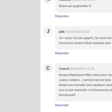
Bravo aux gagnantes !!!
Répondre
J
julie
31/10/2018 15:05
oh ! zut je n'ai pas gagné, j'ai croisé le
heureuses quand même quelque part, br
Répondre
C
Cancal
30/10/2018 12:16
BonjourStephanie! Mille merci pour vos 
copies certains... j’aimerai tant en fai
temps une nouvelle scie sauteuse serai
et a la scie manuelle c’est beaucoup pl
bricoleuse!!!
Répondre