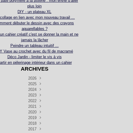
 pâte polymère à la poterie : mon envie d’aller
plus loin
DIY - un plateau XL
collage en lien avec mon nouveau travail ...
mment débuter le dessin avec des crayons
aquarellables ?
 un cahier créatif c'est se donner la main et ne
jamais la lâcher
Peindre un tableau intuitif ...
Y Vase au crochet avec du fil de macramé
Déco Jardin - limiter le vis à vis
artir en pèlerinage intérieur dans un cahier
ARCHIVES
2026
2025
Juillet
(5)
Décembre
2024
Juin
(4)
(4)
Novembre
Décembre
2023
Mai
(3)
(3)
(2)
Décembre
Novembre
Octobre
2022
Avril
(3)
(4)
(24)
(2)
Septembre
Novembre
Décembre
Octobre
2021
Mars
(3)
(5)
(3)
(5)
(1)
Septembre
Novembre
Décembre
Octobre
2020
Janvier
Août
(1)
(1)
(5)
(2)
(4)
(3)
Septembre
Novembre
Décembre
Octobre
2019
Juillet
Août
(2)
(2)
(6)
(5)
(7)
(3)
Septembre
Septembre
Novembre
Décembre
2018
Juillet
Août
Juin
(1)
(2)
(4)
(6)
(6)
(6)
(6)
Novembre
Décembre
Octobre
2017
Juillet
Août
Août
Juin
Mai
(1)
(4)
(4)
(2)
(1)
(5)
(4)
(1)