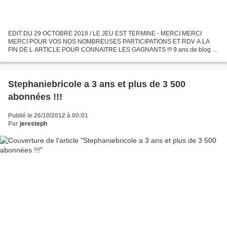
EDIT DU 29 OCTOBRE 2018 / LE JEU EST TERMINE - MERCI MERCI
MERCI POUR VOS NOS NOMBREUSES PARTICIPATIONS ET RDV A LA
FIN DE L ARTICLE POUR CONNAITRE LES GAGNANTS !!! 9 ans de blog le
29 octobre prochain … quoi ? 9 ans ! ça veut dire que j’avais 9 ans de...
Stephaniebricole a 3 ans et plus de 3 500
abonnées !!!
Publié le 26/10/2012 à 00:01
Par
jeresteph