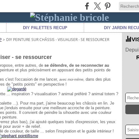
DIY PALETTES RECUP
DIY JARDIN REC
VI
P
>
DIY PEINTURE SUR CHÂSSIS - VISUALISER - SE RESSOURCER
Depuis
iser - se ressourcer
 propose, entre autres, de
se détendre, de se reconnecter au
 peinture et plus précisément en apposant des petits points de
ces c'est l'occasion de me lancer,
dans des plus
avec moi-même,
es de "petits points" en perspective !
tte ... inspiration ? visualisation ? animal préféré ? animal totem ?
, palette ...). Pour ma part, j'aime beaucoup les châssis en lin. Je
 j'enduis ensuite pour une meilleure accroche de la peinture.
des points. Il convient de peindre la sihouette avec une couleur
e peinture.
rrez plus bas), j'ai ajouté quelques traits d'expression, les yeux
é pour avoir + de relief.
 de couleur, de taille ... selon l'inspiration et le guide intérieur !