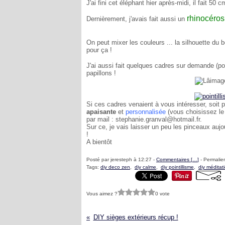
J'ai fini cet éléphant hier après-midi, il fait 50
rhinocéros
Dernièrement, j'avais fait aussi un
On peut mixer les couleurs ... la silhouette du
pour ça !
J'ai aussi fait quelques cadres sur demande (pou
papillons !
Si ces cadres venaient à vous intéresser, soit pa
apaisante
et
personnalisée
(vous choisissez le 
par mail : stephanie.granval@hotmail.fr.
Sur ce, je vais laisser un peu les pinceaux aujo
!
A bientôt
Posté par jeresteph à 12:27 -
Commentaires [
…
]
- Permalien
Tags:
diy deco zen
,
diy calme
,
diy pointillisme
,
diy méditat
Vous aimez ?
0 vote
DIY sièges extérieurs récup !