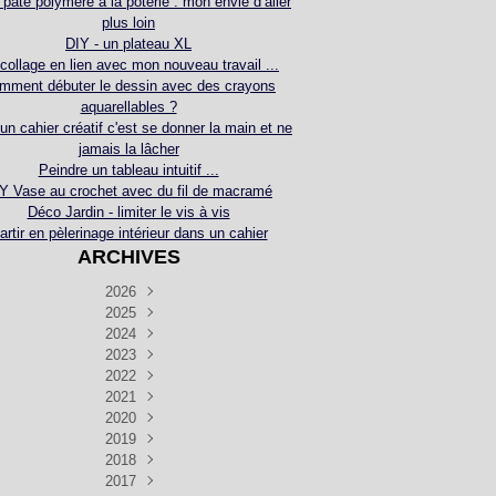
 pâte polymère à la poterie : mon envie d’aller
plus loin
DIY - un plateau XL
collage en lien avec mon nouveau travail ...
mment débuter le dessin avec des crayons
aquarellables ?
 un cahier créatif c'est se donner la main et ne
jamais la lâcher
Peindre un tableau intuitif ...
Y Vase au crochet avec du fil de macramé
Déco Jardin - limiter le vis à vis
artir en pèlerinage intérieur dans un cahier
ARCHIVES
2026
2025
Juillet
(5)
Décembre
2024
Juin
(4)
(4)
Novembre
Décembre
2023
Mai
(3)
(3)
(2)
Décembre
Novembre
Octobre
2022
Avril
(3)
(4)
(24)
(2)
Septembre
Novembre
Décembre
Octobre
2021
Mars
(3)
(5)
(3)
(5)
(1)
Septembre
Novembre
Décembre
Octobre
2020
Janvier
Août
(1)
(1)
(5)
(2)
(4)
(3)
Septembre
Novembre
Décembre
Octobre
2019
Juillet
Août
(2)
(2)
(6)
(5)
(7)
(3)
Septembre
Septembre
Novembre
Décembre
2018
Juillet
Août
Juin
(1)
(2)
(4)
(6)
(6)
(6)
(6)
Novembre
Décembre
Octobre
2017
Juillet
Août
Août
Juin
Mai
(1)
(4)
(4)
(2)
(1)
(5)
(4)
(1)