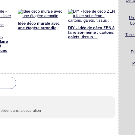
De la
Un 
Idée déco murale avec
Co
une étagère arrondie
DIY - Idée de déco ZEN à
faire soi-même : cartons,
Tenir
 -
galets, tissus ...
faire
t
 une
DI
P
tilider dans la decoration