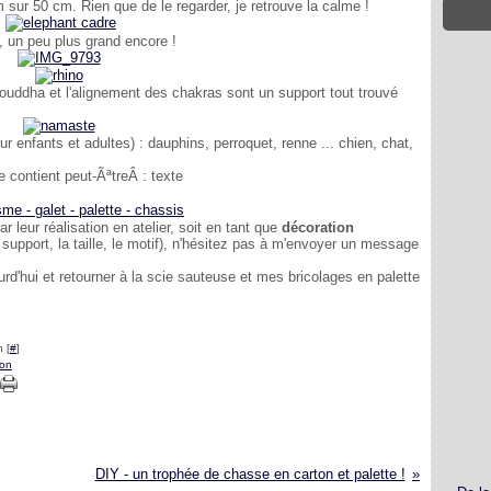
 cm sur 50 cm. Rien que de le regarder, je retrouve la calme !
, un peu plus grand encore !
 bouddha et l'alignement des chakras sont un support tout trouvé
r enfants et adultes) : dauphins, perroquet, renne ... chien, chat,
r leur réalisation en atelier, soit en tant que
décoration
support, la taille, le motif), n'hésitez pas à m'envoyer un message
urd'hui et retourner à la scie sauteuse et mes bricolages en palette
 [
#
]
ion
DIY - un trophée de chasse en carton et palette !