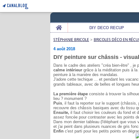
Home
DIY DECO RECUP
STÉPHANIE BRICOLE
>
BRICOLES DÉCO EN RÉCU
4 août 2018
DIY peinture sur châssis - visual
Dans le cadre des ateliers "créa bien-être" , je
calme intérieur
grâce à la méditation puis à la
peinture à la manière des mandalas.
J'adore cette techique ... et pendant les vacan
grands tableaux, avec de belles et longues heur
La première étape
consiste à trouver la silhoue
lieu ? monument ?
Puis
, il faut la reporter sur le support (châssis
recouvre des châssis basiques avec du tissu que
Ensuite,
il faut choisir les couleurs du fond et 
assez foncée pour contraster avec les points d
Dans mon dernier tableau (l'éléphant que vous ve
et j'ai peint dans plusieurs nuances de gris fonc
Enfin
c'est parti pour les petits points en dégradé