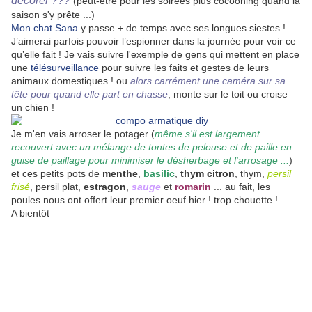
décorer ???
(peut-être pour les soirées plus cocooning quand la
saison s'y prête ...)
Mon chat Sana
y passe + de temps avec ses longues siestes !
J’aimerai parfois pouvoir l’espionner dans la journée pour voir ce
qu’elle fait ! Je vais suivre l'exemple de gens qui mettent en place
une
télésurveillance
pour suivre les faits et gestes de leurs
animaux domestiques ! ou
alors carrément une caméra sur sa
tête pour quand elle part en chasse
, monte sur le toit ou croise
un chien !
Je m'en vais arroser le potager (
même s'il est largement
recouvert avec un mélange de tontes de pelouse et de paille en
guise de paillage pour minimiser le désherbage et l'arrosage ...
)
et ces petits pots de
menthe
,
basilic
,
thym citron
, thym,
persil
frisé
, persil plat,
estragon
,
sauge
et
romarin
... au fait, les
poules nous ont offert leur premier oeuf hier ! trop chouette !
A bientôt