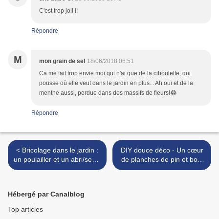
C'est trop joli !!
Répondre
M
mon grain de sel
18/06/2018 06:51
Ca me fait trop envie moi qui n'ai que de la ciboulette, qui
pousse où elle veut dans le jardin en plus... Ah oui et de la
menthe aussi, perdue dans des massifs de fleurs!😂
Répondre
< Bricolage dans le jardin :
DIY douce déco - Un cœur
un poulailler et un abri/serre
de planches de pin et bois
à tomates
flotté >
Hébergé par Canalblog
Top articles