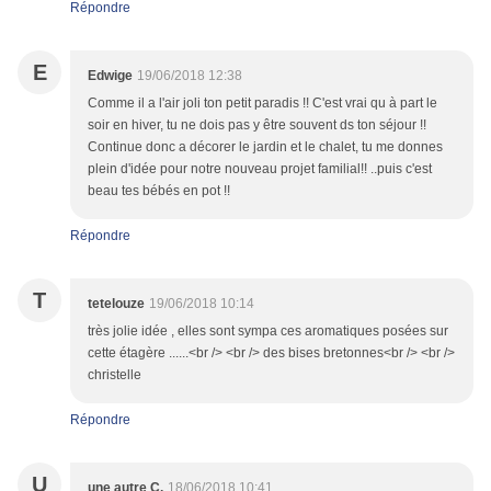
Répondre
E
Edwige
19/06/2018 12:38
Comme il a l'air joli ton petit paradis !! C'est vrai qu à part le
soir en hiver, tu ne dois pas y être souvent ds ton séjour !!
Continue donc a décorer le jardin et le chalet, tu me donnes
plein d'idée pour notre nouveau projet familial!! ..puis c'est
beau tes bébés en pot !!
Répondre
T
tetelouze
19/06/2018 10:14
très jolie idée , elles sont sympa ces aromatiques posées sur
cette étagère ......<br /> <br /> des bises bretonnes<br /> <br />
christelle
Répondre
U
une autre C.
18/06/2018 10:41