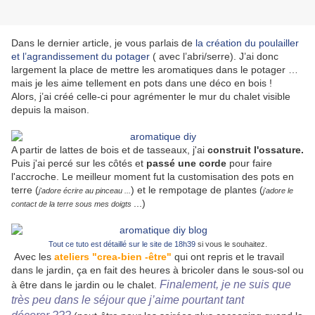
Dans le dernier article, je vous parlais de
la création du poulailler
et l’agrandissement du potager
( avec l’abri/serre). J’ai donc
largement la place de mettre les aromatiques dans le potager …
mais je les aime tellement en pots dans une déco en bois !
Alors, j’ai créé celle-ci pour agrémenter le mur du chalet visible
depuis la maison.
A partir de lattes de bois et de tasseaux, j'ai
construit l'ossature.
Puis j'ai percé sur les côtés et
passé une corde
pour faire
l'accroche. Le meilleur moment fut la customisation des pots en
terre (
) et le rempotage de plantes (
j'adore écrire au pinceau ...
j'adore le
...)
contact de la terre sous mes doigts
Tout ce tuto est détaillé sur le site de 18h39
si vous le souhaitez.
Avec les
ateliers "crea-bien -être"
qui ont repris et le travail
dans le jardin, ça en fait des heures à bricoler dans le sous-sol ou
Finalement, je ne suis que
à être dans le jardin ou le chalet.
très peu dans le séjour que j’aime pourtant tant